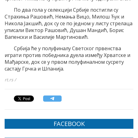
По два гола у селекцији Србије постигли су
Страхиња Рашовић, Немања Вицо, Милош Ћук и
Никола Јакшић, док су се по једном у листу стрелаца
уписали Виктор Рашовић, Душан Мандић, Борис
Вапенски и Василије Мартиновић.
Србија ће у полуфиналу Светског првенства
играти против победника дуела између Хрватске и
Мађарске, док се у првом полуфиналном сусрету
састају Грчка и Шпанија.
rt.rs /
FACEBOOK