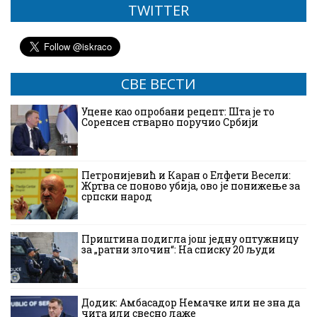
TWITTER
СВЕ ВЕСТИ
Уцене као опробани рецепт: Шта је то
Соренсен стварно поручио Србији
Петронијевић и Каран о Елфети Весели:
Жртва се поново убија, ово је понижење за
српски народ
Приштина подигла још једну оптужницу
за „ратни злочин“: На списку 20 људи
Додик: Амбасадор Немачке или не зна да
чита или свесно лаже