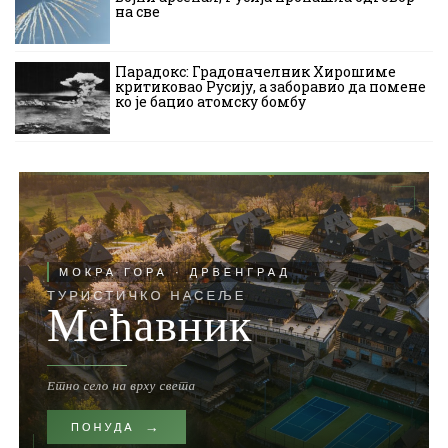
на све
Парадокс: Градоначелник Хирошиме
критиковао Русију, а заборавио да помене
ко је бацио атомску бомбу