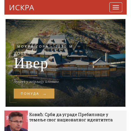
ИСКРА
Навига
Ковић: Срби да уграде Пребиловце у
темеље свог националног идентитета