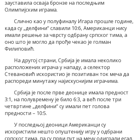
зауставила осваја бронзе на последњим
Олимпијским играма.
Слично као у полуфиналу Игара прошле године,
када су „делфини“ славили 10:6, Американци нису
имали решење за чврсту одбрану српског тима, а
оно што је могло да прође чекао је голман
Филиповић.
На другој страни, Србија је имала неколико
расположених играча у нападу, а селектор
Стевановић искористио је позитиван ток меча да
распореди минутажу најискуснијим играчима.
Србија је после прве деонице имала предност
3:1, на полувремену је било 6:3, а већ после три
четвртине „делфини“ су имали пет голова
предности – 10:5.
У последњој деоници Американци су
искористили нешто опуштенију игру у одбрани
српског тима, па су први пут на мечу одиграли егал.