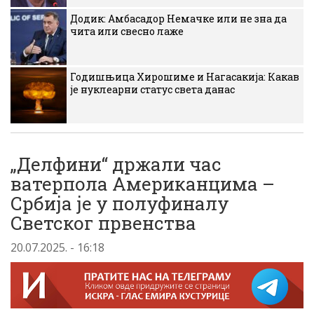
Додик: Амбасадор Немачке или не зна да
чита или свесно лаже
Годишњица Хирошиме и Нагасакија: Какав
је нуклеарни статус света данас
„Делфини“ држали час
ватерпола Американцима –
Србија је у полуфиналу
Светског првенства
20.07.2025. - 16:18