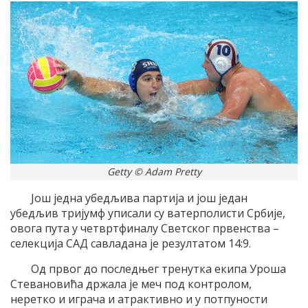
Getty © Adam Pretty
Још једна убедљива партија и још један
убедљив тријумф уписали су ватерполисти Србије,
овога пута у четвртфиналу Светског првенства –
селекција САД савладана је резултатом 14:9.
Од првог до последњег тренутка екипа Уроша
Стевановића држала је меч под контролом,
неретко и играча и атрактивно и у потпуности