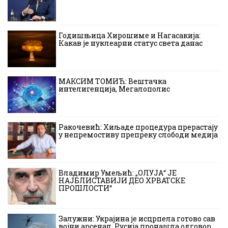
Годишњица Хирошиме и Нагасакија:
Какав је нуклеарни статус света данас
МАКСИМ ТОМИЋ: Вештачка
интелигенција, Мегалополис
Ракочевић: Хиљаде процедура прерастају
у непремостиву препреку слободи медија
Владимир Умељић: „ОЛУЈА“ ЈЕ
НАЈБЛИСТАВИЈИ ДЕО ХРВАТСКЕ
ПРОШЛОСТИ“
Залужни: Украјина је исцрпела готово сав
војни арсенал, Русија пронашла одговор