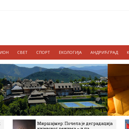
ГИОН
СВЕТ
СПОРТ
ЕКОЛОГИЈА
АНДРИЋГРАД
к
Миршајмер: Почела је деградација
кијевског режима – и на