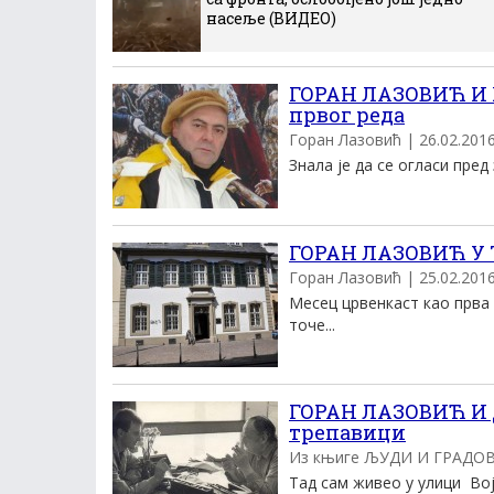
насеље (ВИДЕО)
ГОРАН ЛАЗОВИЋ И 
првог реда
Горан Лазовић | 26.02.2016.
Знала је да се огласи пред 
ГОРАН ЛАЗОВИЋ У ТР
Горан Лазовић | 25.02.2016.
Месец црвенкаст као прва
точе...
ГОРАН ЛАЗОВИЋ И 
трепавици
Из књиге ЉУДИ И ГРАДОВИ 
Тад сам живео у улици Војв