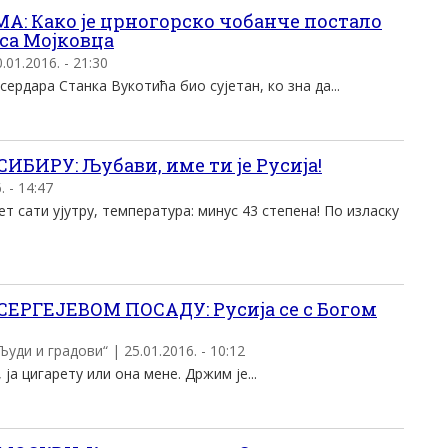
: Како је црногорско чобанче постало
са Мојковца
01.2016. - 21:30
 сердара Станка Вукотића био сујетан, ко зна да...
ИБИРУ: Љубави, име ти је Русија!
 - 14:47
т сати ујутру, температура: минус 43 степена! По изласку
ЕРГЕЈЕВОМ ПОСАДУ: Русија се с Богом
уди и градови“ | 25.01.2016. - 10:12
 ја цигарету или она мене. Држим је...