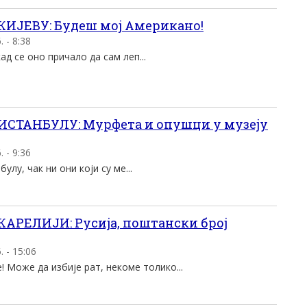
КИЈЕВУ: Будеш мој Американо!
 - 8:38
ад се оно причало да сам леп...
ИСТАНБУЛУ: Мурфета и опушци у музеју
 - 9:36
улу, чак ни они који су ме...
АРЕЛИЈИ: Русија, поштански број
 - 15:06
! Може да избије рат, некоме толико...