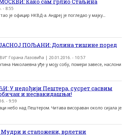
МОСКВИ: Како сам грлио Стаљина
 - 8:55
ао је официр НКВД-а. Андреј је погледао у мајку...
ЈАСНОЈ ПОЉАНИ: Долина тишине поред
“ Горана Лазовића | 20.01.2016. - 10:57
тина Николаевна уђе у моју собу, помери завесе, наслони
: У недођији Пештера, сусрет сасвим
необичан и несвакидашњи!
. - 9:59
ци небо над Пештером. Читава висораван около сијала је
Мудри и сталожени, врлетни