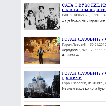
САГА О ВУКОТИЋИМА
славни командант 
Ранко Пивљанин, Блиц | 30.
Да је Божо, најстарији син
ГОРАН ЛАЗОВИЋ У С
Горан Лазовић | 30.01.2016.
Аеродром “Јемењиново“, пе
из авиона...
ГОРАН ЛАЗОВИЋ У С
граничи
Горан Лазовић, из књиге „Љ
Не знам више ко кога буди,