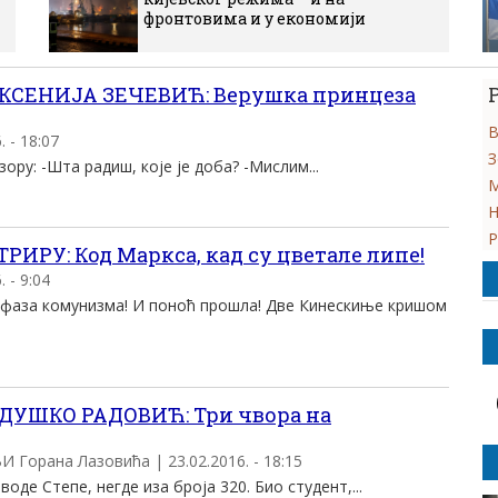
фронтовима и у економији
КСЕНИЈА ЗЕЧЕВИЋ: Верушка принцеза
В
 - 18:07
З
зору: -Шта радиш, које је доба? -Мислим...
М
Н
Р
ИРУ: Код Маркса, кад су цветале липе!
 - 9:04
 фаза комунизма! И поноћ прошла! Две Кинескиње кришом
ДУШКО РАДОВИЋ: Три чвора на
Горана Лазовића | 23.02.2016. - 18:15
оде Степе, негде иза броја 320. Био студент,...