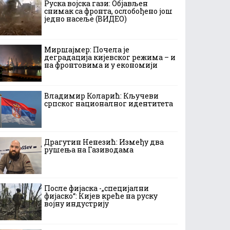
Руска војска гази: Објављен
снимак са фронта, ослобођено још
једно насеље (ВИДЕО)
Миршајмер: Почела је
деградација кијевског режима – и
на фронтовима и у економији
Владимир Коларић: Кључеви
српског националног идентитета
Драгутин Ненезић: Између два
рушења на Газиводама
После фијаска -„специјални
фијаско“: Кијев креће на руску
војну индустрију