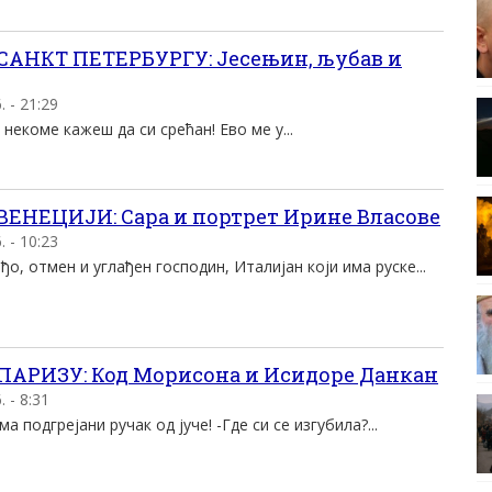
САНКТ ПЕТЕРБУРГУ: Јесењин, љубав и
 - 21:29
некоме кажеш да си срећан! Ево ме у...
ЕНЕЦИЈИ: Сара и портрет Ирине Власове
 - 10:23
о, отмен и углађен господин, Италијан који има руске...
ПАРИЗУ: Код Морисона и Исидоре Данкан
 - 8:31
а подгрејани ручак од јуче! -Где си се изгубила?...