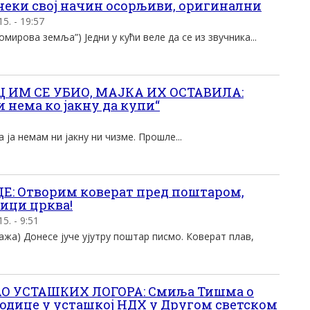
 неки свој начин осорљиви, оригинални
. - 19:57
ирова земља”) Једни у кући веле да се из звучника...
Ц ИМ СЕ УБИО, МАЈКА ИХ ОСТАВИЛА:
и нема ко јакну да купи“
а ја немам ни јакну ни чизме. Прошле...
: Отворим коверат пред поштаром,
лици црква!
. - 9:51
ажа) Донесе јуче ујутру поштар писмо. Коверат плав,
О УСТАШКИХ ЛОГОРА: Смиља Тишма о
родице у усташкој НДХ у Другом светском