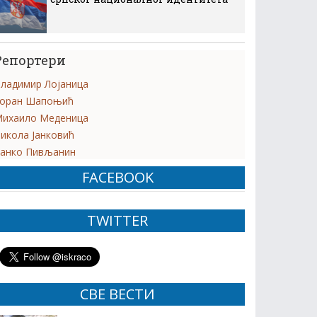
Репортери
ладимир Лојаница
оран Шапоњић
ихаило Меденица
икола Јанковић
анко Пивљанин
FACEBOOK
TWITTER
СВЕ ВЕСТИ