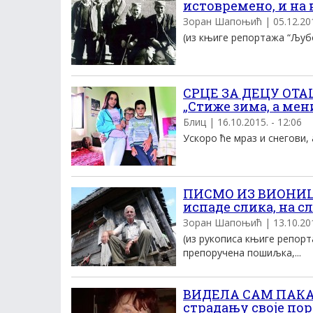
истовремено, и на
Зоран Шапоњић | 05.12.2015
(из књиге репортажа “Љубом
СРЦЕ ЗА ДЕЦУ ОТА
„Стиже зима, а мен
Блиц | 16.10.2015. - 12:06
Ускоро ће мраз и снегови, 
ПИСМО ИЗ ВИОНИЦЕ
испаде слика, на с
Зоран Шапоњић | 13.10.2015
(из рукописа књиге репорт
препоручена пошиљка,...
ВИДЕЛА САМ ПАКА
страдању своје по