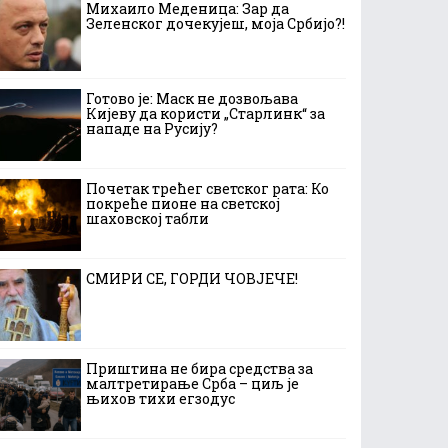
Михаило Меденица: Зар да
Зеленског дочекујеш, моја Србијо?!
Готово је: Маск не дозвољава
Кијеву да користи „Старлинк“ за
нападе на Русију?
Почетак трећег светског рата: Ко
покреће пионе на светској
шаховској табли
СМИРИ СЕ, ГОРДИ ЧОВЈЕЧЕ!
Приштина не бира средства за
малтретирање Срба – циљ је
њихов тихи егзодус