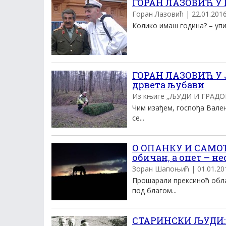
ГОРАН ЛАЗОВИЋ У 
Горан Лазовић | 22.01.2016.
Колико имаш година? – упит
ГОРАН ЛАЗОВИЋ У 
дрвета љубави
Из књиге „ЉУДИ И ГРАДОВИ
Чим изађем, госпођа Вален
се...
О ОПАНКУ И САМОЋИ
обичан, а опет – 
Зоран Шапоњић | 01.01.2016
Прошарали прексиноћ обла
под благом...
СТАРИНСКИ ЉУДИ: 