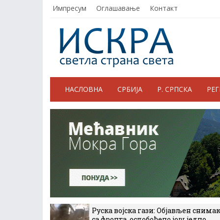
Импресум
Оглашавање
Контакт
НАСЛОВНА
СРБИЈА
Р. СРПСКА
РЕ
Руска војска гази: Објављен снима
са фронта, ослобођено још једно