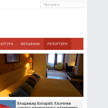
КУЛТУРА
МЕЋАВНИК
РЕПОРТЕРИ
Владимир Коларић: Кључеви
српског националног идентитета