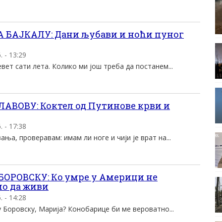
 БАЈКАЛУ: Дани љубави и ноћи пуног
 - 13:29
вет сати лета. Колико ми још треба да постанем...
АВОВУ: Коктел од Путинове крви и
 - 17:38
ња, проверавам: имам ли ноге и чији је врат на...
БОРОВСКУ: Кo умре у Америци не
мо да живи
 - 14:28
 у Боровску, Марија? Конобарице би ме вероватно...