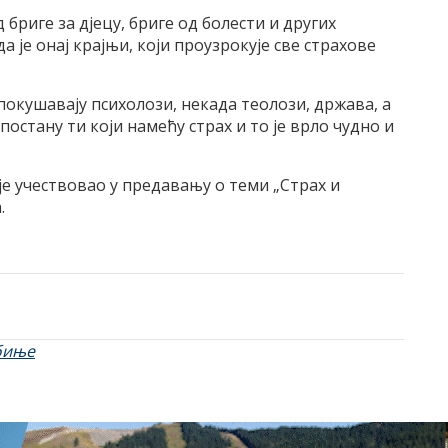
 бриге за дјецу, бриге од болести и других
а је онај крајњи, који проузрокује све страхове
окушавају психолози, некада теолози, држава, а
остану ти који намећу страх и то је врло чудно и
е учествовао у предавању о теми „Страх и
.
биње