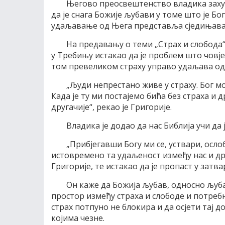
Његово преосвештенство владика заху
да је снага Божије љубави у томе што је Бо
удаљавање од Њега представља сједињава
На предавању о теми „Страх и слобода“
у Требињу истакао да је проблем што човјек
том превеликом страху управо удаљава од
„Људи непрестано живе у страху. Бог мо
Када је ту ми постајемо бића без страха и
другачије“, рекао је Григорије.
Владика је додао да нас Библија учи да
„Прибјегавши Богу ми се, уствари, осло
истовремено та удаљеност између нас и др
Григорије, те истакао да је пропаст у затва
Он каже да Божија љубав, односно љуба
простор између страха и слободе и потребно
страх потпуно не блокира и да осјети тај д
којима чезне.