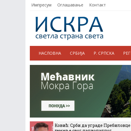
Импресум
Оглашавање
Контакт
НАСЛОВНА
СРБИЈА
Р. СРПСКА
РЕ
Ковић: Срби да уграде Пребиловце
темеље свог националног