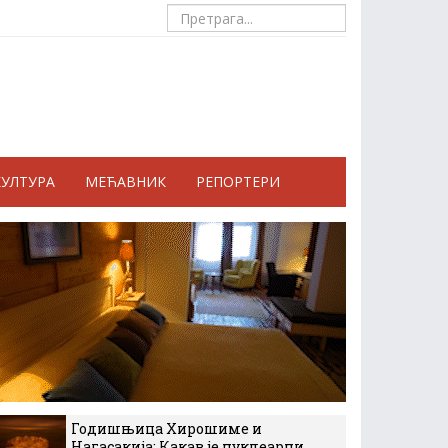
КУЛТУРА
МЕЋАВНИК
РЕПОРТЕРИ
Годишњица Хирошиме и
Нагасакија: Какав је нуклеарни