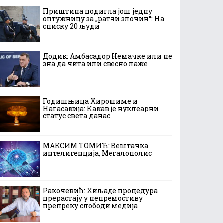
Приштина подигла још једну
оптужницу за „ратни злочин“: На
списку 20 људи
Додик: Амбасадор Немачке или не
зна да чита или свесно лаже
Годишњица Хирошиме и
Нагасакија: Какав је нуклеарни
статус света данас
МАКСИМ ТОМИЋ: Вештачка
интелигенција, Мегалополис
Ракочевић: Хиљаде процедура
прерастају у непремостиву
препреку слободи медија