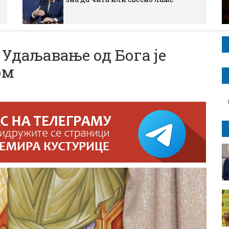
даљавање од Бога је
ом