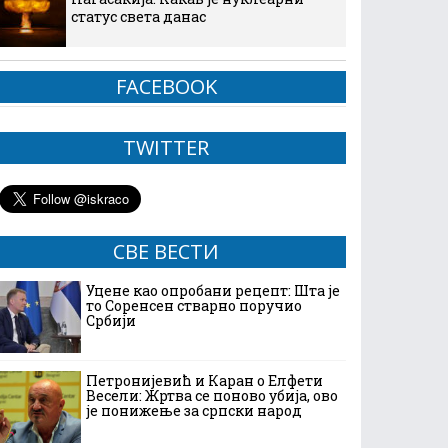
статус света данас
FACEBOOK
TWITTER
СВЕ ВЕСТИ
Уцене као опробани рецепт: Шта је
то Соренсен стварно поручио
Србији
Петронијевић и Каран о Елфети
Весели: Жртва се поново убија, ово
је понижење за српски народ