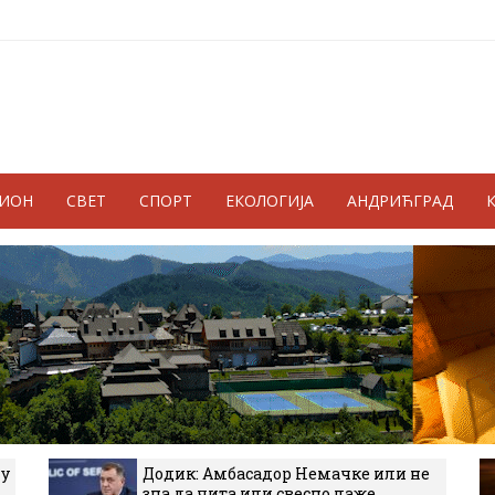
ГИОН
СВЕТ
СПОРТ
ЕКОЛОГИЈА
АНДРИЋГРАД
 у
Додик: Амбасадор Немачке или не
зна да чита или свесно лаже