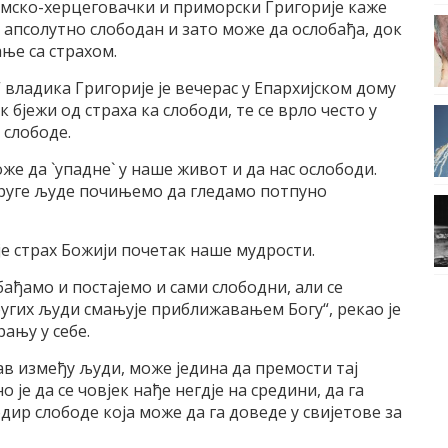
мско-херцеговачки и приморски Григорије каже
г апсолутно слободан и зато може да ослобађа, док
ње са страхом.
 владика Григорије је вечерас у Епархијском дому
 бјежи од страха ка слободи, те се врло често у
 слободе.
же да `упадне` у наше живот и да нас ослободи.
 друге људе почињемо да гледамо потпуно
 је страх Божији почетак наше мудрости.
бађамо и постајемо и сами слободни, али се
угих људи смањује приближавањем Богу“, рекао је
рању у себе.
в између људи, може једина да премости тај
 је да се човјек нађе негдје на средини, да га
одир слободе која може да га доведе у свијетове за