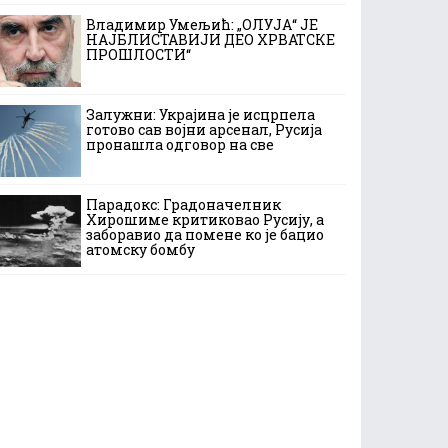
Владимир Умељић: „ОЛУЈА“ ЈЕ
НАЈБЛИСТАВИЈИ ДЕО ХРВАТСКЕ
ПРОШЛОСТИ“
Залужни: Украјина је исцрпела
готово сав војни арсенал, Русија
пронашла одговор на све
Парадокс: Градоначелник
Хирошиме критиковао Русију, а
заборавио да помене ко је бацио
атомску бомбу