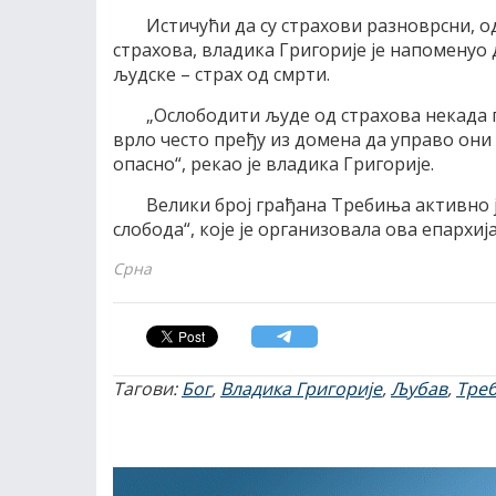
Истичући да су страхови разноврсни, од
страхова, владика Григорије је напоменуо д
људске – страх од смрти.
„Ослободити људе од страхова некада п
врло често пређу из домена да управо они п
опасно“, рекао је владика Григорије.
Велики број грађана Требиња активно ј
слобода“, које је организовала ова епархија
Срна
Тагови:
Бог
,
Владика Григорије
,
Љубав
,
Тре