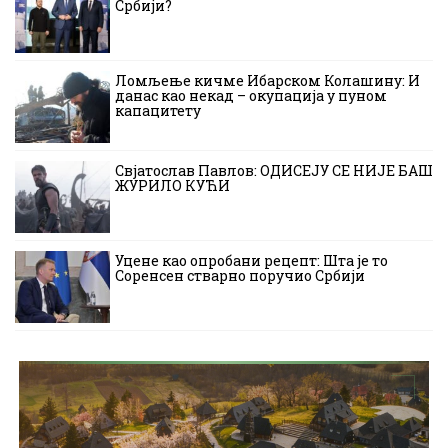
Србији?
Ломљење кичме Ибарском Колашину: И
данас као некад – окупација у пуном
капацитету
Свјатослав Павлов: ОДИСЕЈУ СЕ НИЈЕ БАШ
ЖУРИЛО КУЋИ
Уцене као опробани рецепт: Шта је то
Соренсен стварно поручио Србији