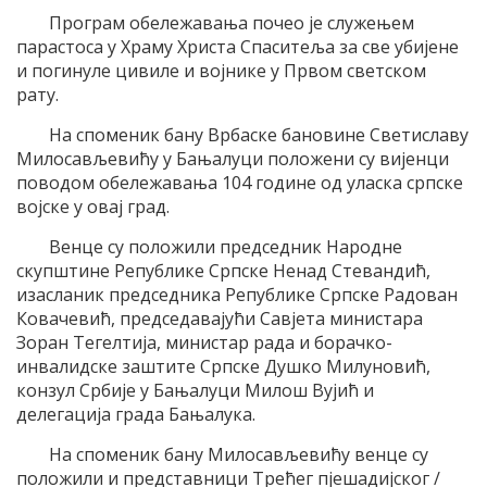
Програм обележавања почео је служењем
парастоса у Храму Христа Спаситеља за све убијене
и погинуле цивиле и војнике у Првом светском
рату.
На споменик бану Врбаске бановине Светиславу
Милосављевићу у Бањалуци положени су вијенци
поводом обележавања 104 године од уласка српске
војске у овај град.
Венце су положили председник Народне
скупштине Републике Српске Ненад Стевандић,
изасланик председника Републике Српске Радован
Ковачевић, председавајући Савјета министара
Зоран Тегелтија, министар рада и борачко-
инвалидске заштите Српске Душко Милуновић,
конзул Србије у Бањалуци Милош Вујић и
делегација града Бањалука.
На споменик бану Милосављевићу венце су
положили и представници Трећег пјешадијског /