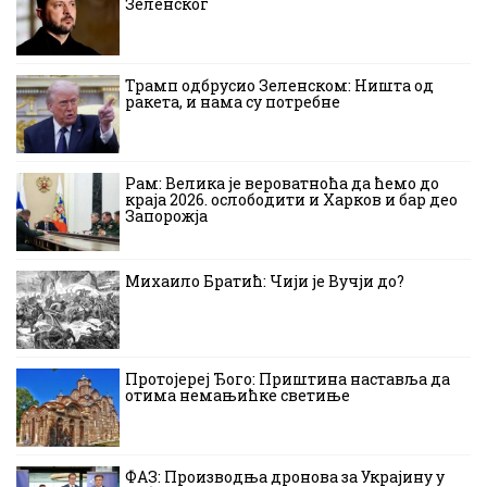
Зеленског
Трамп одбрусио Зеленском: Ништа од
ракета, и нама су потребне
Рам: Велика је вероватноћа да ћемо до
краја 2026. ослободити и Харков и бар део
Запорожја
Михаило Братић: Чији је Вучји до?
Протојереј Ђого: Приштина наставља да
отима немањићке светиње
ФАЗ: Производња дронова за Украјину у