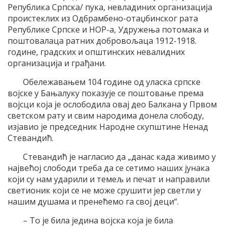
Република Српска/ пука, невладиних организација
проистеклих из Одбрамбено-отаџбинског рата
Републике Српске и НОР-а, Удружења потомака и
поштовалаца ратних добровољаца 1912-1918.
године, градских и општинских невалидних
организација и грађани.
Обележавањем 104 године од уласка српске
војске у Бањалуку показује се поштовање према
војсци која је ослободила овај део Балкана у Првом
светском рату и свим народима донела слободу,
изјавио је председник Народне скупштине Ненад
Стевандић.
Стевандић је нагласио да „данас када живимо у
највећој слободи треба да се сетимо наших јунака
који су нам ударили и темељ и печат и направили
светионик који се не може срушити јер светли у
нашим душама и пренећемо га свој деци“.
– То је била једина војска која је била