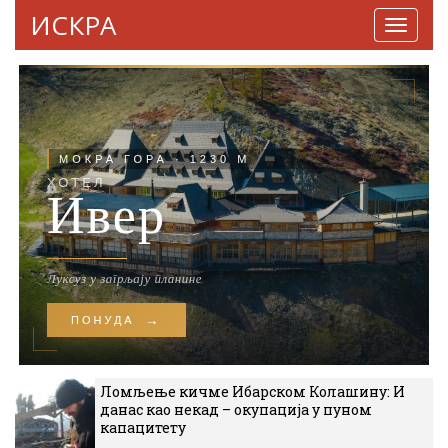
ИСКРА
Навига
Ломљење кичме Ибарском Колашину: И
данас као некад – окупација у пуном
капацитету