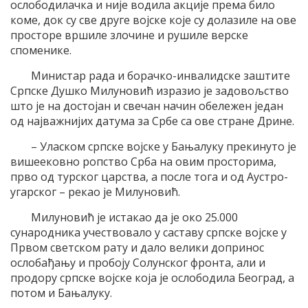
ослободилачка и није водила акције према било
коме, док су све друге војске које су долазиле на ове
просторе вршиле злочине и рушиле верске
споменике.
Министар рада и борачко-инвалидске заштите
Српске Душко Милуновић изразио је задовољство
што је на достојан и свечан начин обележен један
од најважнијих датума за Србе са ове стране Дрине.
– Уласком српске војске у Бањалуку прекинуто је
вишеековно ропство Срба на овим просторима,
прво од турског царства, а после тога и од Аустро-
угарског – рекао је Милуновић.
Милуновић је истакао да је око 25.000
сународника учествовало у саставу српске војске у
Првом светском рату и дало велики допринос
ослобађању и пробоју Солунског фронта, али и
продору српске војске која је ослободила Београд, а
потом и Бањалуку.