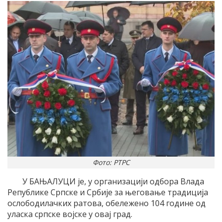
Фото: РТРС
У БАЊАЛУЦИ је, у организацији одбора Влада
Републике Српске и Србије за његовање традиција
ослободилачких ратова, обележено 104 године од
уласка српске војске у овај град.