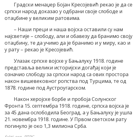
Градски менаџер Бојан Кресојевић рекао је да се
српски народ доказао у одбрани своје слободе и
отаџбине у великим ратовима.
– Наши преци и наша војска оставили су нам
најсветије – слободу, али и обавезу да бранимо своју
отаџбину, те да учимо да је бранимо и у миру, као и
у рату – рекао је Кресојевић.
Улазак српске војске у Бањалуку 1918. године
представља велики историјски догађај који је
означио слободу за српски народ са ових простора
након вишевековног ропства под Турцима, те од
1878. године под Аустроугарском.
Након херојске борбе и пробоја Солунског
Фронта 15. септембра 1918. године, српска војска је
за 45 дана ослободила Београд, а у Бањалуку је ушла
21. новембра 1918. године. У Првом светском рату
погинуло је око 1,3 милиона Срба.
fakti.org, РТРС