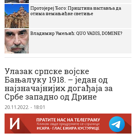
Протојереј Ђого: Приштина наставља да
отима немањићке светиње
Владимир Умељић: QUO VADIS, DOMINE?
Улазак српске војске
Бањалуку 1918. – један од
најзначајнијих догађаја за
Србе западно од Дрине
20.11.2022. - 18:01