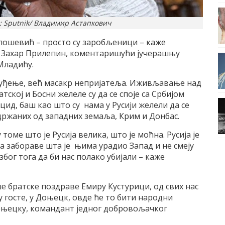
: Sputnik/ Владимир Астапкович
илошевић – просто су заробљеници – каже
ац Захар Прилепин, коментаришући јучерашњу
Младићу.
е суђење, већ масакр непријатеља. Иживљавање над
ској и Босни желеле су да се споје са Србијом
цид, баш као што су нама у Русији желели да се
држаних од западних земаља, Крим и Донбас.
 томе што је Русија велика, што је моћна. Русија је
а забораве шта је њима урадио Запад и не смеју
 због тога да би нас полако убијали – каже
е братске поздраве Емиру Кустурици, од свих нас
 госте, у Доњецк, овде ће то бити народни
Доњецку, командант једног добровољачког