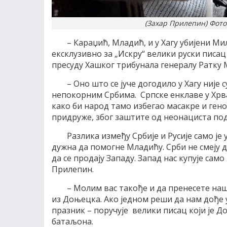
(Захар Прилепин) Фото
– Караџић, Младић, и у Хагу убијени М
ексклузивно за „Искру“ велики руски пис
пресуду Хашког трибунала генералу Ратку 
– Оно што се јуче догодило у Хагу ниј
непокорним Србима. Српске енклаве у Хрват
како би народ тамо избегао масакре и гено
придруже, због заштите од неонациста по
Разлика између Србије и Русије само је у
дужна да помогне Младићу. Срби не смеју д
да се продају Западу. Запад нас купује само
Прилепин.
– Молим вас такође и да пренесете наш
из Доњецка. Ако једном реши да нам дође у
празник – поручује велики писац који је 
батаљона.