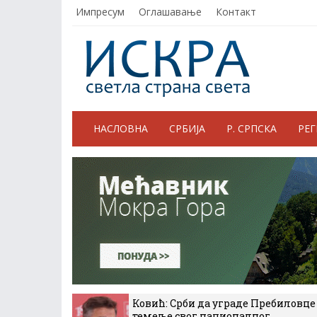
Импресум
Оглашавање
Контакт
НАСЛОВНА
СРБИЈА
Р. СРПСКА
РЕ
Ковић: Срби да уграде Пребиловце
темеље свог националног