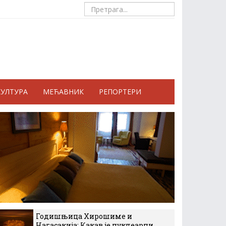
КУЛТУРА
МЕЋАВНИК
РЕПОРТЕРИ
Годишњица Хирошиме и
Нагасакија: Какав је нуклеарни