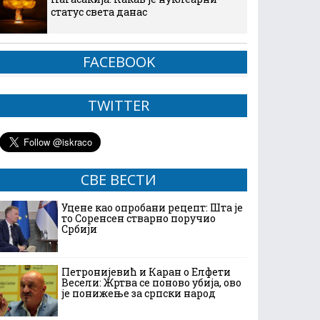
статус света данас
FACEBOOK
TWITTER
СВЕ ВЕСТИ
Уцене као опробани рецепт: Шта је
то Соренсен стварно поручио
Србији
Петронијевић и Каран о Елфети
Весели: Жртва се поново убија, ово
је понижење за српски народ