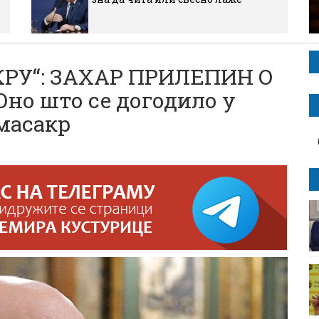
КРУ“: ЗАХАР ПРИЛЕПИН О
о што се догодило у
 масакр