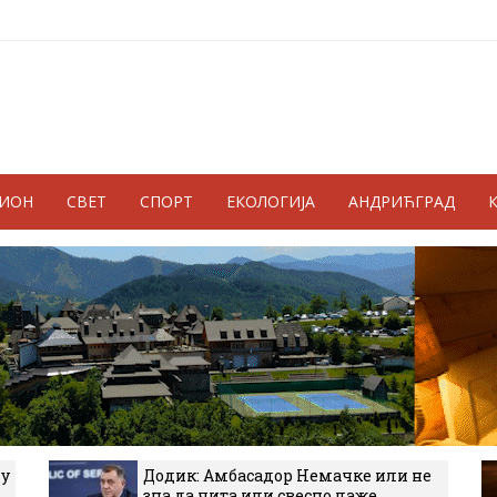
ГИОН
СВЕТ
СПОРТ
ЕКОЛОГИЈА
АНДРИЋГРАД
 у
Додик: Амбасадор Немачке или не
зна да чита или свесно лаже