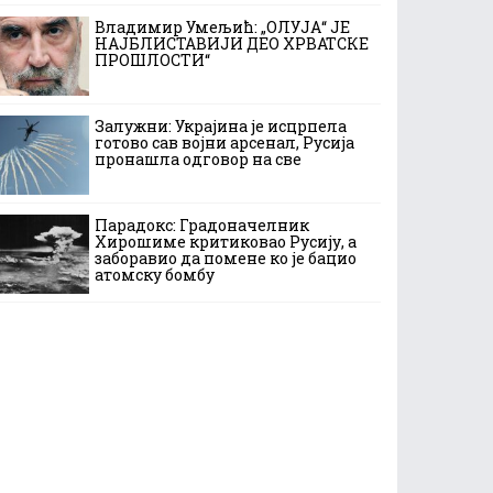
Владимир Умељић: „ОЛУЈА“ ЈЕ
НАЈБЛИСТАВИЈИ ДЕО ХРВАТСКЕ
ПРОШЛОСТИ“
Залужни: Украјина је исцрпела
готово сав војни арсенал, Русија
пронашла одговор на све
Парадокс: Градоначелник
Хирошиме критиковао Русију, а
заборавио да помене ко је бацио
атомску бомбу