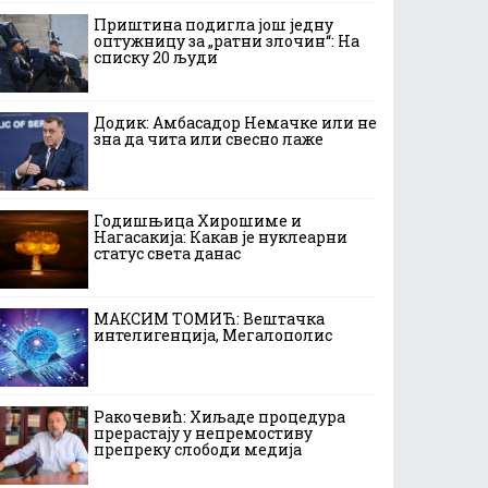
Приштина подигла још једну
оптужницу за „ратни злочин“: На
списку 20 људи
Додик: Амбасадор Немачке или не
зна да чита или свесно лаже
Годишњица Хирошиме и
Нагасакија: Какав је нуклеарни
статус света данас
МАКСИМ ТОМИЋ: Вештачка
интелигенција, Мегалополис
Ракочевић: Хиљаде процедура
прерастају у непремостиву
препреку слободи медија