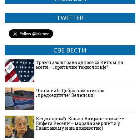
TWITTER
СВЕ ВЕСТИ
Трамп заоштрава односе са Кином на
мети – „критичне технологије“
Чанковић: Добро нам отишао
„председниче“ Зеленски
Кецмановић: Кољач Алијине армије –
Елфета Весели – морала завршити у
Гвантанаму и на доживотној