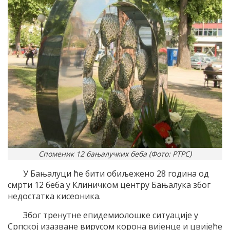
Споменик 12 бањалучких беба (Фото: РТРС)
У Бањалуци ће бити обиљежено 28 година од
смрти 12 беба у Клиничком центру Бањалука због
недостатка кисеоника.
Због тренутне епидемиолошке ситуације у
Српској изазване вирусом корона вијенце и цвијеће