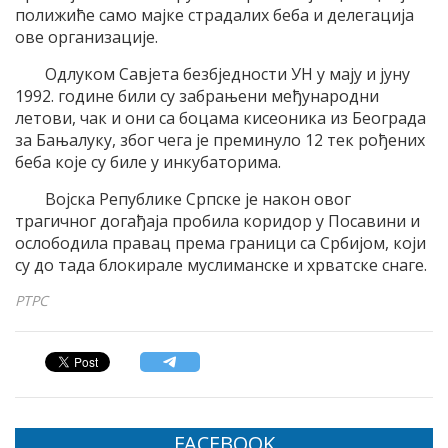
полижиће само мајке страдалих беба и делегација
ове организације.
Одлуком Савјета безбједности УН у мају и јуну
1992. године били су забрањени међународни
летови, чак и они са боцама кисеоника из Београда
за Бањалуку, због чега је преминуло 12 тек рођених
беба које су биле у инкубаторима.
Војска Републике Српске је након овог
трагичног догађаја пробила коридор у Посавини и
ослободила правац према граници са Србијом, који
су до тада блокирале муслиманске и хрватске снаге.
РТРС
FACEBOOK