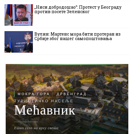
„Ниси добродошао“: Протест у Београду
против посете Зеленског
Вулин: Мартенс мора бити протеран из
Србије због нашег самопоштовања