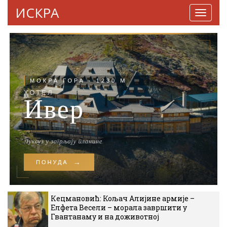
ИСКРА
Навига
Кецмановић: Кољач Алијине армије –
Елфета Весели – морала завршити у
Гвантанаму и на доживотној