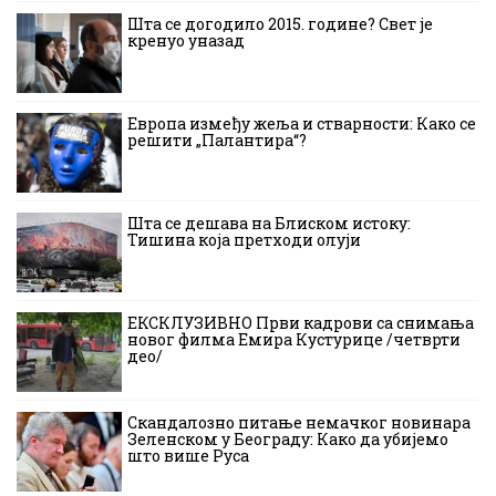
Шта се догодило 2015. године? Свет је
кренуо уназад
Европа између жеља и стварности: Како се
решити „Палантира“?
Шта се дешава на Блиском истоку:
Тишина која претходи олуји
ЕКСКЛУЗИВНО Први кадрови са снимања
новог филма Емира Кустурице /четврти
део/
Скандалозно питање немачког новинара
Зеленском у Београду: Како да убијемо
што више Руса