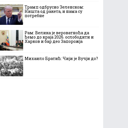
Трамп одбрусио Зеленском:
Ништа од ракета, и нама су
потребне
Рам: Велика је вероватноћа да
ћемо до краја 2026. ослободити и
Харков и бар део Запорожја
Михаило Братић: Чији је Вучји до?