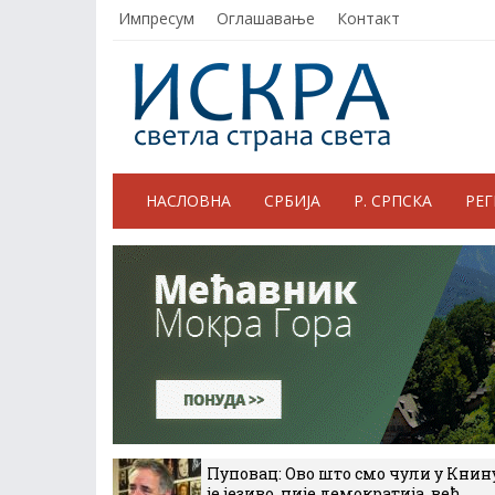
Импресум
Оглашавање
Контакт
НАСЛОВНА
СРБИЈА
Р. СРПСКА
РЕ
Пуповац: Ово што смо чули у Книн
је језиво, није демократија, већ