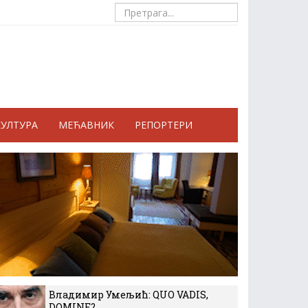
КУЛТУРА
МЕЋАВНИК
РЕПОРТЕРИ
Владимир Умељић: QUO VADIS,
DOMINE?