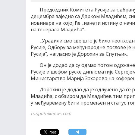
Председник Комитета Русије за одбрану
децембра заједно са Дарком Младићем, си
новинаре на којој ће „изнети истину о нач
на генерала Младића“.
„Урадили смо све што је било неопход
Русије, Одбору за међународне послове је
Русија“, нагласио је Дорохин за Спутњик.
Он је додао да су одмах потом одржан
Русије и шефом руске дипломатије Сергеје
Министарства Марија Захарова на коференц
Дорохин је додао да је одлучено да се р
Младића, с обзиром да Младићев тим припр
у међувремену бити промењен и статус тог 
rs.sputniknews.com