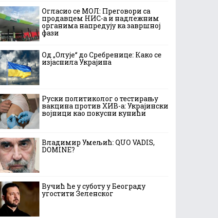
Огласио се МОЛ: Преговори са
продавцем НИС-а и надлежним
органима напредују ка завршној
фази
Од „Олује“ до Сребренице: Како се
изјаснила Украјина
Руски политиколог о тестирању
вакцина против ХИВ-а: Украјински
војници као покусни кунићи
Владимир Умељић: QUO VADIS,
DOMINE?
Вучић ће у суботу у Београду
угостити Зеленског