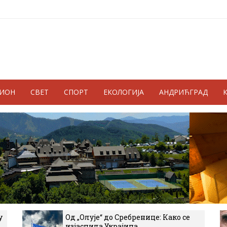
ГИОН
СВЕТ
СПОРТ
ЕКОЛОГИЈА
АНДРИЋГРАД
у
Од „Олује“ до Сребренице: Како се
изјаснила Украјина