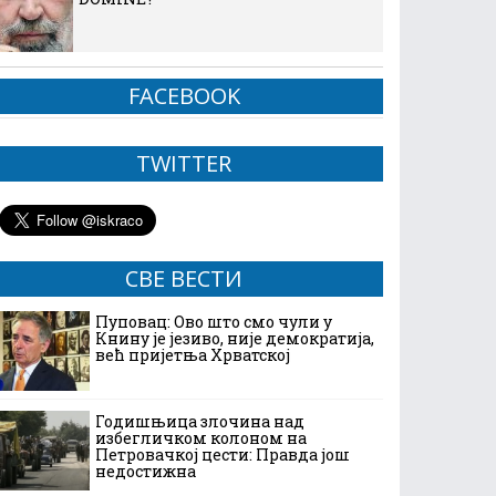
FACEBOOK
TWITTER
СВЕ ВЕСТИ
Пуповац: Ово што смо чули у
Книну је језиво, није демократија,
већ пријетња Хрватској
Годишњица злочина над
избегличком колоном на
Петровачкој цести: Правда још
недостижна