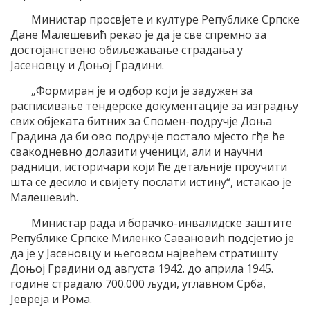
Министар просвјете и културе Републике Српске
Дане Малешевић рекао је да је све спремно за
достојанствено обиљежавање страдања у
Јасеновцу и Доњој Градини.
„Формиран је и одбор који је задужен за
расписивање тендерске документације за изградњу
свих објеката битних за Спомен-подручје Доња
Градина да би ово подручје постало мјесто гђе ће
свакодневно долазити ученици, али и научни
радници, историчари који ће детаљније проучити
шта се десило и свијету послати истину“, истакао је
Малешевић.
Министар рада и борачко-инвалидске заштите
Републике Српске Миленко Савановић подсјетио је
да је у Јасеновцу и његовом највећем стратишту
Доњој Градини од августа 1942. до априла 1945.
године страдало 700.000 људи, углавном Срба,
Јевреја и Рома.