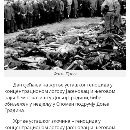
Фото: Пресс
Дан сјећања на жртве усташког геноцида у
концентрационом логору Јасеновац и његовом
највећем стратишту Доњој Градини, биће
обиљежен у недјељу у Спомен подручју Доња
Градина.
Жртве усташког злочина – геноцида у
концентрационом логору Јасеновац и његовом