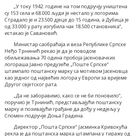
„У току 1942. године на том подручју уништена
су 153 села и 68.000 људи је нестало у логорима.
Страдало је и 23.500 дјеце до 15 година, а Дубица је
од 33.000 у рату изгубила чак 18.500 становника“,
истакао је Савановић.
Министар саобраћаја и веза Републике Српске
Неђо Трнинић рекао је да је поводом
обиљежавања 70 одина пробоја јасеновачких
логораша Јавно предузеће „Поште Српске“
штампало поштанску марку са мотивом Јасеновца
као једног од највећих логора у Европи за вријеме
Другог свјетског рата.
„Да не заборавимо, како се не би поновило“,
поручио је Трнинић, представљајући поштанску
марку и позивајући грађане да дођу у недјељу у
Спомен-подручје Доња Градина.
Директор „Пошта Српске“ Јасминка Кривокућа
рекла је да поштанска марка штампана у тиражу од