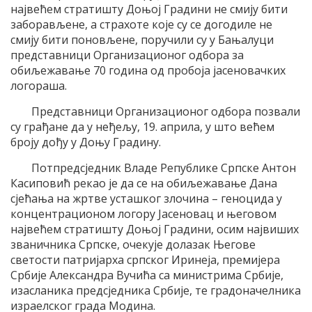
највећем стратишту Доњој Градини не смију бити
заборављене, а страхоте које су се догодиле не
смију бити поновљене, поручили су у Бањалуци
представници Организационог одбора за
обиљежавање 70 година од пробоја јасеновачких
логораша.
Представници Организационог одбора позвали
су грађане да у неђељу, 19. априла, у што већем
броју дођу у Доњу Градину.
Потпредсједник Владе Републике Српске Антон
Касиповић рекао је да се на обиљежавање Дана
сјећања на жртве усташког злочина – геноцида у
концентрационом логору Јасеновац и његовом
највећем стратишту Доњој Градини, осим највиших
званичника Српске, очекује долазак Његове
светости патријарха српског Иринеја, премијера
Србије Александра Вучића са министрима Србије,
изасланика предсједника Србије, те градоначелника
израелског града Модина.