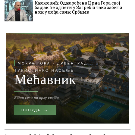
Кнежевић: Однарођена Црна Гора свој
барјак ће однети у Загреб и тако забити
нож у леђа свим Србима