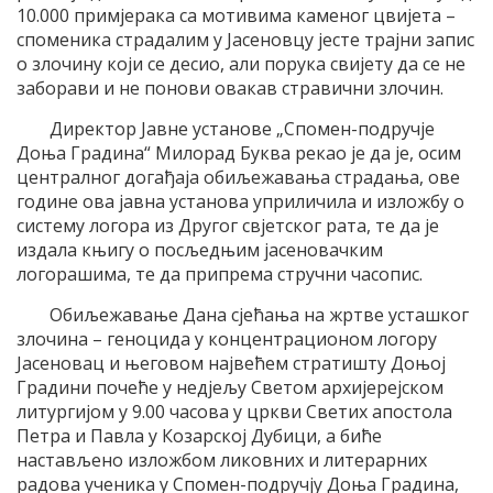
10.000 примјерака са мотивима каменог цвијета –
споменика страдалим у Јасеновцу јесте трајни запис
о злочину који се десио, али порука свијету да се не
заборави и не понови овакав стравични злочин.
Директор Јавне установе „Спомен-подручје
Доња Градина“ Милорад Буква рекао је да је, осим
централног догађаја обиљежавања страдања, ове
године ова јавна установа уприличила и изложбу о
систему логора из Другог свјетског рата, те да је
издала књигу о посљедњим јасеновачким
логорашима, те да припрема стручни часопис.
Обиљежавање Дана сјећања на жртве усташког
злочина – геноцида у концентрационом логору
Јасеновац и његовом највећем стратишту Доњој
Градини почеће у недјељу Светом архијерејском
литургијом у 9.00 часова у цркви Светих апостола
Петра и Павла у Козарској Дубици, а биће
настављено изложбом ликовних и литерарних
радова ученика у Спомен-подручју Доња Градина,