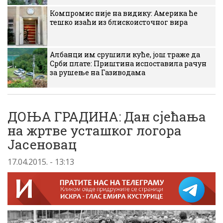
Компромис није на видику: Америка ће
тешко изаћи из блискоисточног вира
Албанци им срушили куће, још траже да
Срби плате: Приштина испоставила рачун
за рушење на Газиводама
ДОЊА ГРАДИНА: Дан сјећања
на жртве усташког логора
Јасеновац
17.04.2015. - 13:13