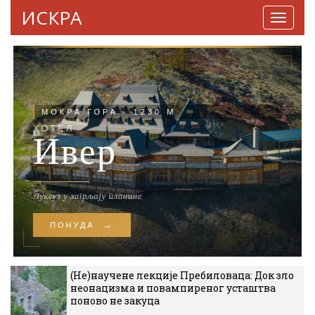
ИСКРА
Навига
(Не)научене лекције Пребиловаца: Док зло
неонацизма и повампиреног усташтва
поново не закуца