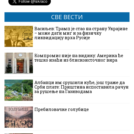
СВЕ ВЕСТИ
Васиљев: Трамп је стао на страну Украјине
– може дати миг и за физичку
ликвидацију врха Русије
Компромис није на видику: Америка ће
тешко изаћи из блискоисточног вира
Албанци им срушили куће, још траже да
Срби плате: Приштина испоставила рачун
за рушење на Газиводама
Пребиловачке голубице