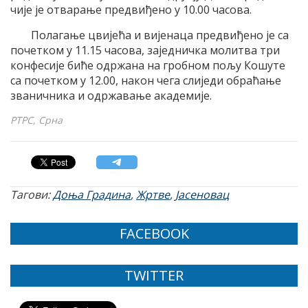
чије је отварање предвиђено у 10.00 часова.
Полагање цвијећа и вијенаца предвиђено је са
почетком у 11.15 часова, заједничка молитва три
конфесије биће одржана на гробном пољу Кошуте
са почетком у 12.00, након чега слиједи обраћање
званичника и одржавање академије.
РТРС, Срна
Тагови:
Доња Градина
,
Жртве
,
Јасеновац
FACEBOOK
TWITTER