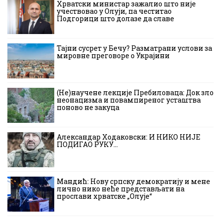
Хрватски министар зажалио што није
учествовао у Олуји, па честитао
Подгорици што долазе да славе
Тајни сусрет у Бечу? Разматрани услови за
мировне преговоре о Украјини
(Не)научене лекције Пребиловаца: Док зло
неонацизма и повампиреног усташтва
поново не закуца
Александар Ходаковски: И НИКО НИЈЕ
ПОДИГАО РУКУ…
Мандић: Нову српску демократију и мене
лично нико неће представљати на
прослави хрватске „Олује“