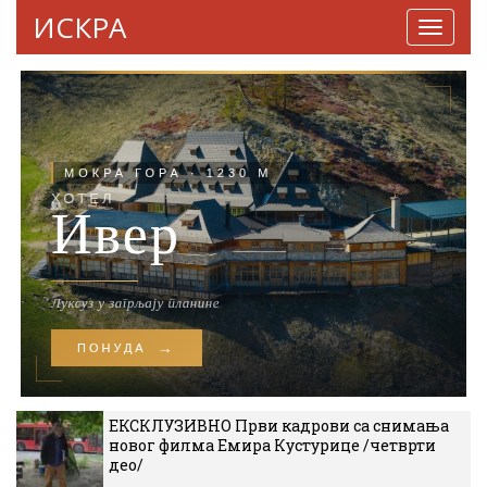
ИСКРА
Навига
ЕКСКЛУЗИВНО Први кадрови са снимања
новог филма Емира Кустурице /четврти
део/