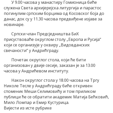
У 9.00 часова у манастиру Гомионица биће
служена Света архијерејска литургија и парастос
погинулим српским борцима од Косовског боја до
данас, док су у 11.30 часова предвиђене изјаве за
новинаре.
Српски члан Предсједништва БиХ
присуствоваће округлом столу „Европа и Русија“
који се организује у оквиру „Видовданских
свечаности“ у Андрићграду.
Почетак округлог стола, који ће бити
организован у двије сесије, заказан је за 13.00
часова у Андрићевом институту.
Након округлог стола у 18.00 часова на Тргу
Николе Тесле у Андрићграду биће откривен
споменик Меши Селимовићу и том приликом
публици ће се обратити академик Матија Бећковић,
Мило Ломпар и Емир Кустурица.
Вијести из исте рубрике