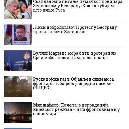
Скандалозно питање немачког новинара
Зеленском у Београду: Како да убијемо
што више Руса
„Ниси добродошао“: Протест у Београду
против посете Зеленског
Вулин: Мартенс мора бити протеран из
Србије због нашег самопоштовања
Руска војска гази: Објављен снимак са
фронта, ослобођено још једно насеље
(ВИДЕО)
Миршајмер: Почела је деградација
кијевског режима – и на фронтовима и у
економији