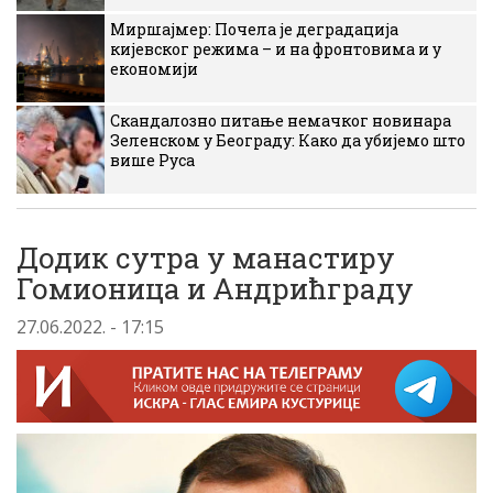
Миршајмер: Почела је деградација
кијевског режима – и на фронтовима и у
економији
Скандалозно питање немачког новинара
Зеленском у Београду: Како да убијемо што
више Руса
Додик сутра у манастиру
Гомионица и Андрићграду
27.06.2022. - 17:15