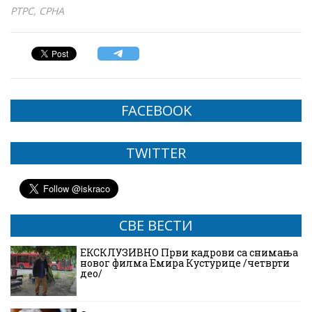
РТРС, СРНА
FACEBOOK
TWITTER
СВЕ ВЕСТИ
ЕКСКЛУЗИВНО Први кадрови са снимања
новог филма Емира Кустурице /четврти
део/