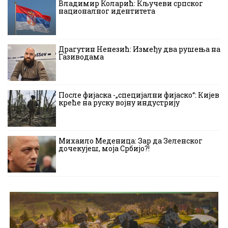
Владимир Коларић: Кључеви српског
националног идентитета
Драгутин Ненезић: Између два рушења на
Газиводама
После фијаска -„специјални фијаско“: Кијев
креће на руску војну индустрију
Михаило Меденица: Зар да Зеленског
дочекујеш, моја Србијо?!