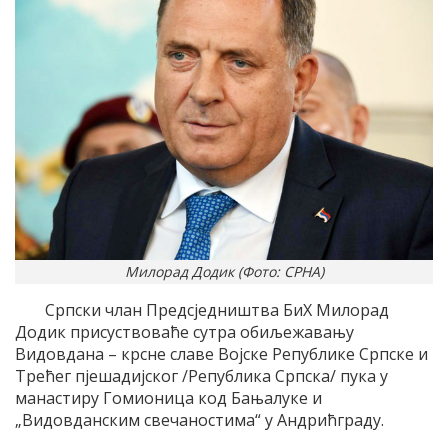
Милорад Додик (Фото: СРНА)
Српски члан Предсједништва БиХ Милорад
Додик присуствоваће сутра обиљежавању
Видовдана – крсне славе Војске Републике Српске и
Трећег пјешадијског /Република Српска/ пука у
манастиру Гомионица код Бањалуке и
„Видовданским свечаностима“ у Андрићграду.