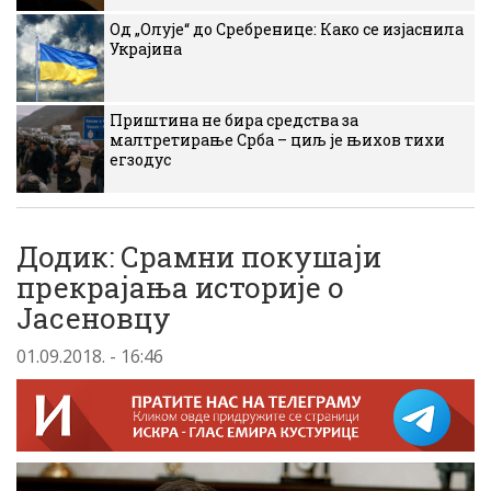
Од „Олује“ до Сребренице: Како се изјаснила
Украјина
Приштина не бира средства за
малтретирање Срба – циљ је њихов тихи
егзодус
Додик: Срамни покушаји
прекрајања историје о
Јасеновцу
01.09.2018. - 16:46