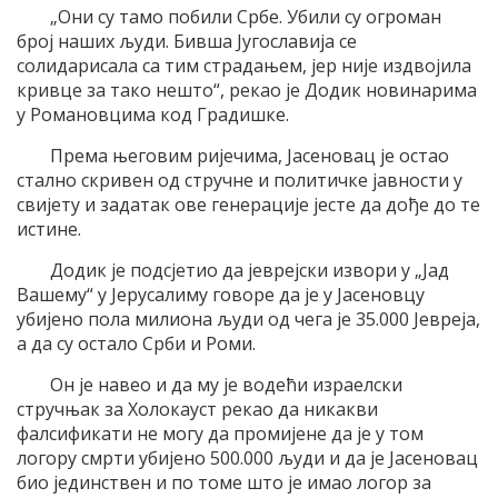
„Они су тамо побили Србе. Убили су огроман
број наших људи. Бивша Југославија се
солидарисала са тим страдањем, јер није издвојила
кривце за тако нешто“, рекао је Додик новинарима
у Романовцима код Градишке.
Према његовим ријечима, Јасеновац је остао
стално скривен од стручне и политичке јавности у
свијету и задатак ове генерације јесте да дође до те
истине.
Додик је подсјетио да јеврејски извори у „Јад
Вашему“ у Јерусалиму говоре да је у Јасеновцу
убијено пола милиона људи од чега је 35.000 Јевреја,
а да су остало Срби и Роми.
Он је навео и да му је водећи израелски
стручњак за Холокауст рекао да никакви
фалсификати не могу да промијене да је у том
логору смрти убијено 500.000 људи и да је Јасеновац
био јединствен и по томе што је имао логор за