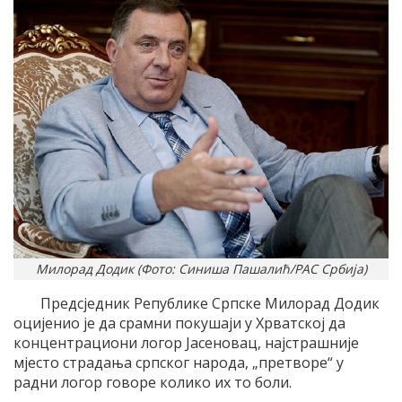
Милорад Додик (Фото: Синиша Пашалић/РАС Србија)
Предсједник Републике Српске Милорад Додик
оцијенио је да срамни покушаји у Хрватској да
концентрациони логор Јасеновац, најстрашније
мјесто страдања српског народа, „претворе“ у
радни логор говоре колико их то боли.