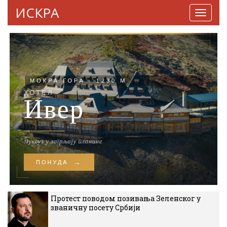
ИСКРА
Навига
Протест поводом позивања Зеленског у
званичну посету Србији