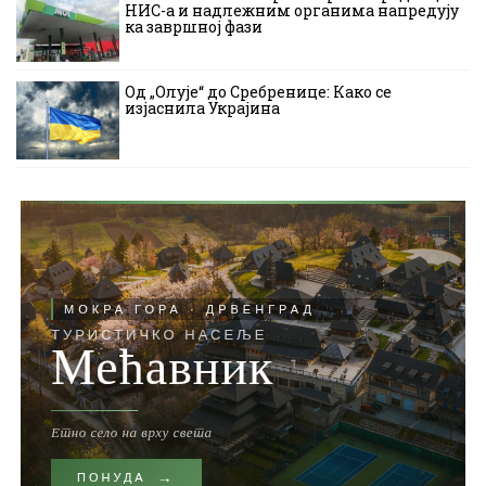
НИС-а и надлежним органима напредују
ка завршној фази
Од „Олује“ до Сребренице: Како се
изјаснила Украјина