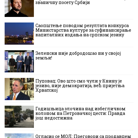
званичну посету Србији
Саопштење поводом резултата конкурса
Министарства културе за суфинансирање
капиталних издања на српском језику
Зеленски није добродошао ни у својој
земљи!
Пуповац: Ово што смо чули у Книну је
језиво, није демократија, већ пријетња
Хрватској
Годишњица злочина над избегличком
колоном на Петровачкој цести: Правда
још недостижна
Огласио се МОЛ: Преговори са продавцем