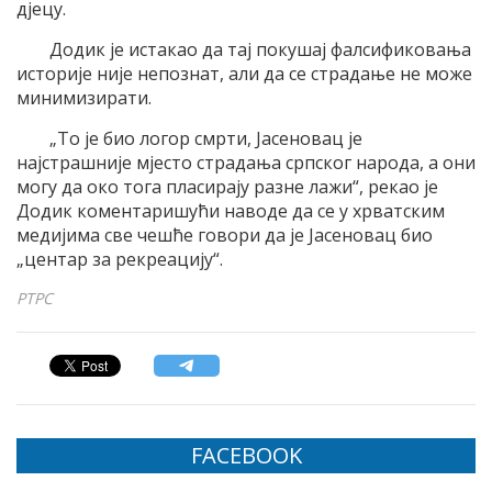
дјецу.
Додик је истакао да тај покушај фалсификовања
историје није непознат, али да се страдање не може
минимизирати.
„То је био логор смрти, Јасеновац је
најстрашније мјесто страдања српског народа, а они
могу да око тога пласирају разне лажи“, рекао је
Додик коментаришући наводе да се у хрватским
медијима све чешће говори да је Јасеновац био
„центар за рекреацију“.
РТРС
FACEBOOK