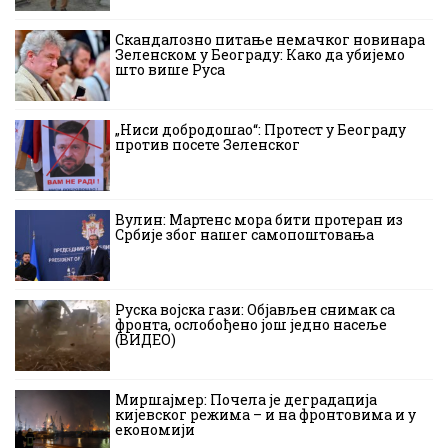
Скандалозно питање немачког новинара
Зеленском у Београду: Како да убијемо
што више Руса
„Ниси добродошао“: Протест у Београду
против посете Зеленског
Вулин: Мартенс мора бити протеран из
Србије због нашег самопоштовања
Руска војска гази: Објављен снимак са
фронта, ослобођено још једно насеље
(ВИДЕО)
Миршајмер: Почела је деградација
кијевског режима – и на фронтовима и у
економији