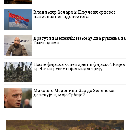
Владимир Коларић: Кључеви српског
националног идентитета
Драгутин Ненезић: Између два рушења на
Газиводама
После фијаска -„специјални фијаско“: Кијев
креће на руску војну индустрију
Михаило Меденица: Зар да Зеленског
дочекујеш, моја Србијо?!