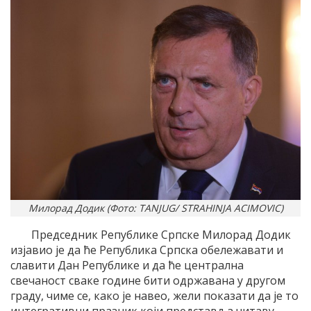
Милорад Додик (Фото: TANJUG/ STRAHINJA ACIMOVIC)
Председник Републике Српске Милорад Додик
изјавио је да ће Република Српска обележавати и
славити Дан Републике и да ће централна
свечаност сваке године бити одржавана у другом
граду, чиме се, како је навео, жели показати да је то
интегративни празник који представља читаву