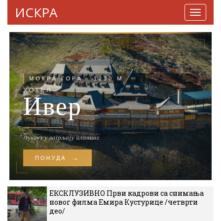
ИСКРА
Навига
ЕКСКЛУЗИВНО Први кадрови са снимања
новог филма Емира Кустурице /четврти
део/