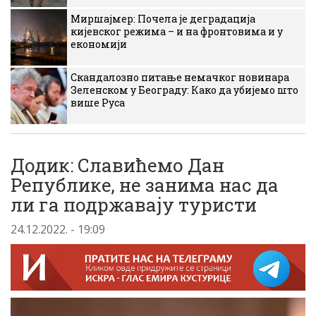
Миршајмер: Почела је деградација
кијевског режима – и на фронтовима и у
економији
Скандалозно питање немачког новинара
Зеленском у Београду: Како да убијемо што
више Руса
Додик: Славићемо Дан
Републике, не занима нас да
ли га подржавају туристи
24.12.2022. - 19:09