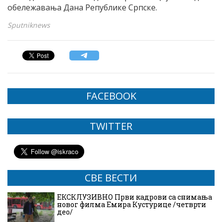
обележавања Дана Републике Српске.
Sputniknews
FACEBOOK
TWITTER
СВЕ ВЕСТИ
ЕКСКЛУЗИВНО Први кадрови са снимања
новог филма Емира Кустурице /четврти
део/