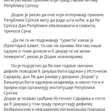
Републику Српску.
Додик је рекао да они који оспоравају празник
Републике Српске могу да раде шта хоће, а да ће
Српска Дан Републике обележавати и славити,
преноси Срна.
„Да ли га не подржавају `туристи` какав је
(Кристијан) Шмит, то нас не занима. Ми смо наше
одлуке о томе донели и 9. јануар се не може
померити“, рекао је Додик новинарима.
Он је подсјетио да ће ове године свечани
дефиле поводом 9. јануара бити одржан у Источном
Сарајеву, док ће дан раније у дворани „Борик“ у
Бањалуци бити одржана академија, а након тога и
пријем који организују институције Републике
Српске.
Додик је позвао грађане Источног Сарајева и госте
да 9. јануара у том граду присуствују дефилеу
безбедносних и невладиних организација поводом