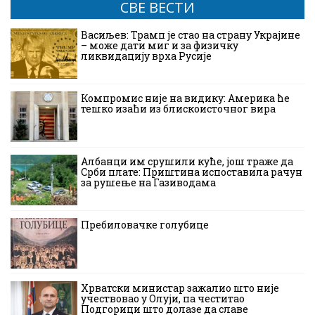
СВЕ ВЕСТИ
Васиљев: Трамп је стао на страну Украјине
– може дати миг и за физичку
ликвидацију врха Русије
Компромис није на видику: Америка ће
тешко изаћи из блискоисточног вира
Албанци им срушили куће, још траже да
Срби плате: Приштина испоставила рачун
за рушење на Газиводама
Пребиловачке голубице
Хрватски министар зажалио што није
учествовао у Олуји, па честитао
Подгорици што долазе да славе