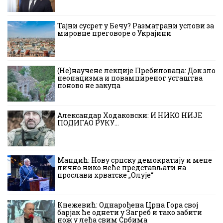
Тајни сусрет у Бечу? Разматрани услови за
мировне преговоре о Украјини
(Не)научене лекције Пребиловаца: Док зло
неонацизма и повампиреног усташтва
поново не закуца
Александар Ходаковски: И НИКО НИЈЕ
ПОДИГАО РУКУ…
Мандић: Нову српску демократију и мене
лично нико неће представљати на
прослави хрватске „Олује“
Кнежевић: Однарођена Црна Гора свој
барјак ће однети у Загреб и тако забити
нож у леђа свим Србима