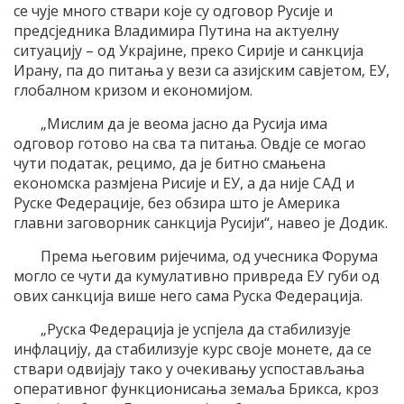
се чује много ствари које су одговор Русије и
предсједника Владимира Путина на актуелну
ситуацију – од Украјине, преко Сирије и санкција
Ирану, па до питања у вези са азијским савјетом, ЕУ,
глобалном кризом и економијом.
„Мислим да је веома јасно да Русија има
одговор готово на сва та питања. Овдје се могао
чути податак, рецимо, да је битно смањена
економска размјена Рисије и ЕУ, а да није САД и
Руске Федерације, без обзира што је Америка
главни заговорник санкција Русији“, навео је Додик.
Према његовим ријечима, од учесника Форума
могло се чути да кумулативно привреда ЕУ губи од
ових санкција више него сама Руска Федерација.
„Руска Федерација је успјела да стабилизује
инфлацију, да стабилизује курс своје монете, да се
ствари одвијају тако у очекивању успостављања
оперативног функционисања земаља Брикса, кроз