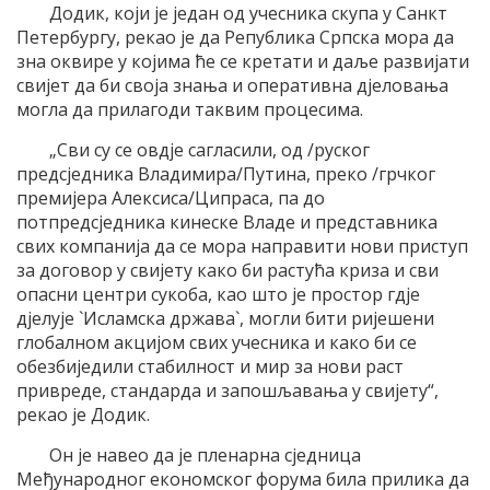
Додик, који је један од учесника скупа у Санкт
Петербургу, рекао је да Република Српска мора да
зна оквире у којима ће се кретати и даље развијати
свијет да би своја знања и оперативна дјеловања
могла да прилагоди таквим процесима.
„Сви су се овдје сагласили, од /руског
предсједника Владимира/Путина, преко /грчког
премијера Алексиса/Ципраса, па до
потпредсједника кинеске Владе и представника
свих компанија да се мора направити нови приступ
за договор у свијету како би растућа криза и сви
опасни центри сукоба, као што је простор гдје
дјелује `Исламска држава`, могли бити ријешени
глобалном акцијом свих учесника и како би се
обезбиједили стабилност и мир за нови раст
привреде, стандарда и запошљавања у свијету“,
рекао је Додик.
Он је навео да је пленарна сједница
Међународног економског форума била прилика да