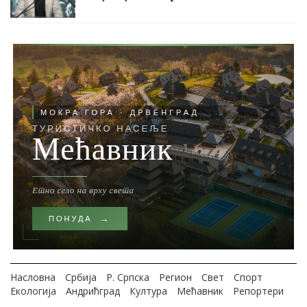
Насловна
Србија
Р. Српска
Регион
Свет
Спорт
Екологија
Андрићград
Култура
Мећавник
Репортери