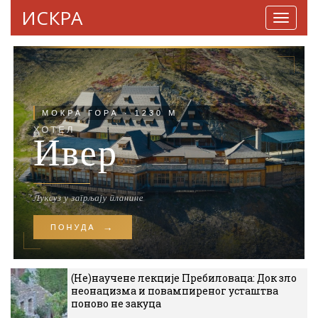
ИСКРА
Навига
(Не)научене лекције Пребиловаца: Док зло
неонацизма и повампиреног усташтва
поново не закуца