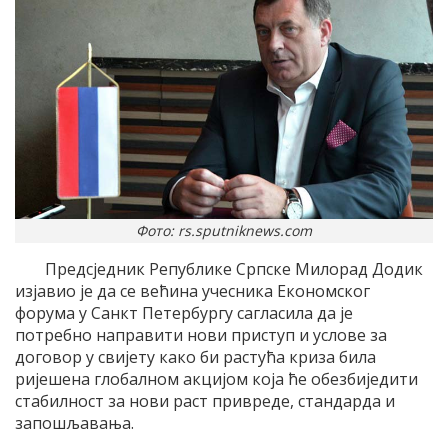
Фото: rs.sputniknews.com
Предсједник Републике Српске Милорад Додик
изјавио је да се већина учесника Економског
форума у Санкт Петербургу сагласила да је
потребно направити нови приступ и услове за
договор у свијету како би растућа криза била
ријешена глобалном акцијом која ће обезбиједити
стабилност за нови раст привреде, стандарда и
запошљавања.