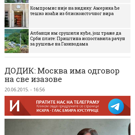
Компромис није на видику: Америка ће
тешко изаћи из блискоисточног вира
Албанци им срушили куће, још траже да
Срби плате: Приштина испоставила рачун
за рушење на Газиводама
ДОДИК: Москва има одговор
на све изазове
20.06.2015. - 16:56