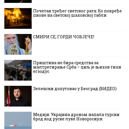
Почетак трећег светског рата: Ко покреће
пионе на светској шаховској табли
СМИРИ СЕ, ГОРДИ ЧОВЈЕЧЕ!
Приштина не бира средства за
малтретирање Срба – циљ је њихов тихи
егзодус
Зеленски допутовао у Београд (ВИДЕО)
Медији: Украјина дроном напала турски
брод код руске луке Новоросијск