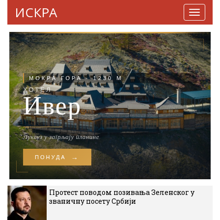
ИСКРА
Навига
Протест поводом позивања Зеленског у
званичну посету Србији