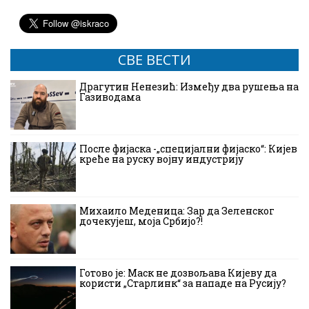
СВЕ ВЕСТИ
Драгутин Ненезић: Између два рушења на
Газиводама
После фијаска -„специјални фијаско“: Кијев
креће на руску војну индустрију
Михаило Меденица: Зар да Зеленског
дочекујеш, моја Србијо?!
Готово је: Маск не дозвољава Кијеву да
користи „Старлинк“ за нападе на Русију?