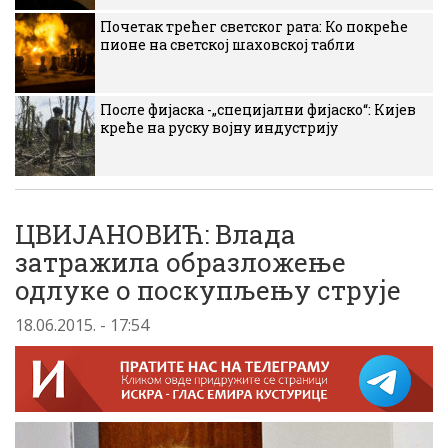
Почетак трећег светског рата: Ко покреће
пионе на светској шаховској табли
После фијаска -„специјални фијаско“: Кијев
креће на руску војну индустрију
ЦВИЈАНОВИЋ: Влада
затражила образложење
одлуке о поскупљењу струје
18.06.2015. - 17:54