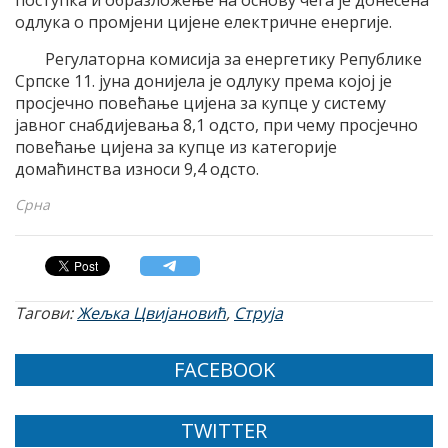
поступка и образложење на основу чега је донесена
одлука о промјени цијене електричне енергије.
Регулаторна комисија за енергетику Републике
Српске 11. јуна донијела је одлуку према којој је
просјечно повећање цијена за купце у систему
јавног снабдијевања 8,1 одсто, при чему просјечно
повећање цијена за купце из категорије
домаћинства износи 9,4 одсто.
Срна
Тагови:
Жељка Цвијановић
,
Струја
FACEBOOK
TWITTER