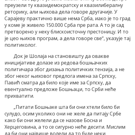
преузели ту квазидемократску и квазилибералну
реторику, али њихова дела говоре другачије. У
Сарајеву практично више нема Срба, иако је то град
у коме је живело 150.000 Срба пре рата. А то је сад
претворено у неку блискоисточну престоницу. И то
је цео њихов програм, а дела говоре све“, указује тај
политиколог.
Док је Шолаја на становишту да овакве
иницијативе долазе из редова бошњачких
политичара због дизања политичких тензија, а не
због неког њиховог предлога имена за Српску,
Павић сматра да било које име за Српску, да
евентуално предложе Бошњаци, то Срби неће
прихватити.
„Питати Бошњаке шта би они хтели било би
сулудо, осим уколико они не желе да питају Србе
како би они желели да се назове Босна и
Херцеговина, а то се сигурно неће десити. Мислим
да би они највише волели да то буде неки