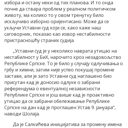
избора и остану неки од тих планова. И то онда
почне да ствара проблем у реалном политичком
животу, ма колико то у овом тренутку било
искључиво изборно оријентисано. Може да се
укључи Уставни суд који се, како каже наш
саговорник, показао као извор нестабилности
пристрасношћу страних судија.
„Уставни суд је у неколико наврата утицао на
нестабилност у БиХ, нарочито кроз незадовољство
Републике Српске. То је било у случају одлучивања о
грбу и химни, затим није успео покушај промене
заставе, али је зато Уставни суд наглашено био
присутан кад је доносио одлуке о забрани
референдума о евентуалној независности
Републике Српске и још више кад је проактивно
утицао да се забрани обележавање Републике
Српске на дан кад је проглашен Устав 9. јануара“,
наводи Шолаја.
Да је Салкићева иницијатива за промену имена