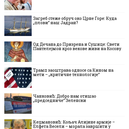
Загреб стеже обруч око Црне Горе: Куда
„плови“ наш Јадран?
Од Дечана до Призрена и Сушице: Свети
Пантелејмон кроз векове живи на Косову
Трамп заоштрава односе са Кином на
мети – „критичне технологије“
Чанковић: Добро нам отишао
„председниче“ Зеленски
Кецмановић: Кољач Алијине армије –
Елфета Весели – морала завршити у