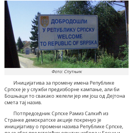
Фото: Спутњик
Иницијатива за промену имена Републике
Српске је у служби предизборне кампање, али би
Бошњаци то свакако желели јер им још од Дејтона
смета тај назив.
Потпредседник Српске Рамиз Салкић из
Странке демократске акције покренуо је
иницијативу о промени назива Републике Српске,
па се због предстојећих општих избора у Босни и