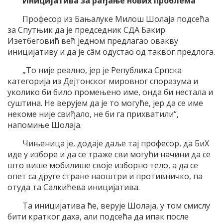
Иницијатива за рађање нових проблема
Професор из Бањалуке Милош Шолаја подсећа
за Спутњик да је председник СДА Бакир
Изетбеговић већ једном предлагао овакву
иницијативу и да је сâм одустао од таквог предлога.
„То није реално, јер је Република Српска
категорија из Дејтонског мировног споразума и
уколико би било промењено име, онда би нестала и
суштина. Не верујем да је то могуће, јер да се име
некоме није свиђало, не би га прихватили“,
напомиње Шолаја.
Чињеница је, додаје даље тај професор, да БиХ
иде у изборе и да се траже сви могући начини да се
што више мобилише своје изборно тело, а да се
опет са друге стране наоштри и противничко, па
отуда та Салкићева иницијатива.
Та иницијатива ће, верује Шолаја, у том смислу
бити кратког даха, али подсећа да ипак после