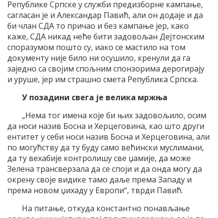
Републике Српске у служби предизборне кампање,
сагласан је и Александар Павић, али он додаје и да
би члан СДА то причао и без кампање јер, како
каже, СДА никад неће бити задовољан Дејтонским
споразумом пошто су, иако се мастило на том
документу није било ни осушило, кренули да га
заједно са својим спољним спонзорима дерогирају
и уруше, јер им страшно смета Република Српска.
У позадини свега је велика мржња
„Нема тог имена које би њих задовољило, осим
да носи назив Босна и Херцеговина, као што други
ентитет у себи носи назив Босна и Херцеговина, али
по могућству да ту буду само већински муслимани,
да ту вехабије контролишу све џамије, да може
Зелена трансверзала да се споји и да онда могу да
окрену своје видике тамо даље према Западу и
према новом џихаду у Европи“, тврди Павић.
На питање, откуда константно понављање