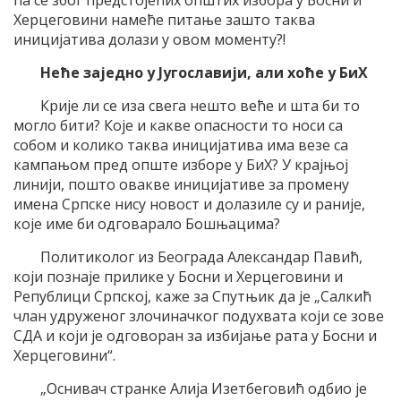
Херцеговини намеће питање зашто таква
иницијатива долази у овом моменту?!
Неће заједно у Југославији, али хоће у БиХ
Крије ли се иза свега нешто веће и шта би то
могло бити? Које и какве опасности то носи са
собом и колико таква иницијатива има везе са
кампањом пред опште изборе у БиХ? У крајњој
линији, пошто овакве иницијативе за промену
имена Српске нису новост и долазиле су и раније,
које име би одговарало Бошњацима?
Политиколог из Београда Александар Павић,
који познаје прилике у Босни и Херцеговини и
Републици Српској, каже за Спутњик да је „Салкић
члан удруженог злочиначког подухвата који се зове
СДА и који је одговоран за избијање рата у Босни и
Херцеговини“.
„Oснивач странке Алија Изетбеговић одбио је