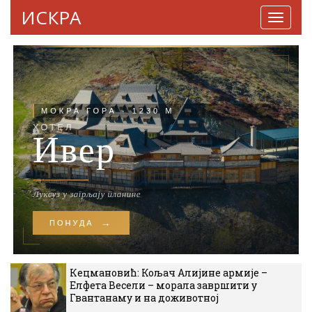
ИСКРА
Навига
Кецмановић: Кољач Алијине армије –
Елфета Весели – морала завршити у
Гвантанаму и на доживотној