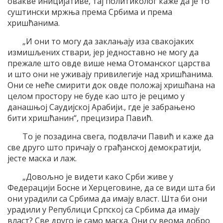
овакве иницијативе, тај политиколог каже да је то
суштински мржња према Србима и према
хришћанима.
„И они то могу да заклањају иза свакојаких
измишљених ствари, јер једноставно не могу да
прежале што овде више нема Отоманског царства
и што они не уживају привилегије над хришћанима.
Они се неће смирити док овде положај хришћана на
целом простору не буде као што је рецимо у
данашњој Саудијској Арабији., где је забрањено
бити хришћанин“, прецизира Павић.
То је позадина свега, подвлачи Павић и каже да
све друго што причају о грађанској демократији,
јесте маска и лаж.
„Довољно је видети како Срби живе у
Федерацији Босне и Херцеговине, да се види шта би
они урадили са Србима да имају власт. Шта би они
урадили у Републици Српској са Србима да имају
власт? Све друго је само маска. Они су веома добро