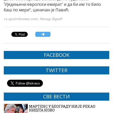
’Уједињени европски емират‘ и да би им то било
баш по мери“, циничан је Павић.
rs.sputniknews.com, Ненад Зорић
FACEBOOK
TWITTER
СВЕ ВЕСТИ
МАРТЕНС У БЕОГРАДУ НИЈЕ РЕКАО
НИШТА НОВО