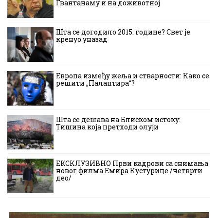
Гвантанаму и на доживотној
Шта се догодило 2015. године? Свет је
кренуо уназад
Европа између жеља и стварности: Како се
решити „Палантира“?
Шта се дешава на Блиском истоку:
Тишина која претходи олуји
ЕКСКЛУЗИВНО Први кадрови са снимања
новог филма Емира Кустурице /четврти
део/