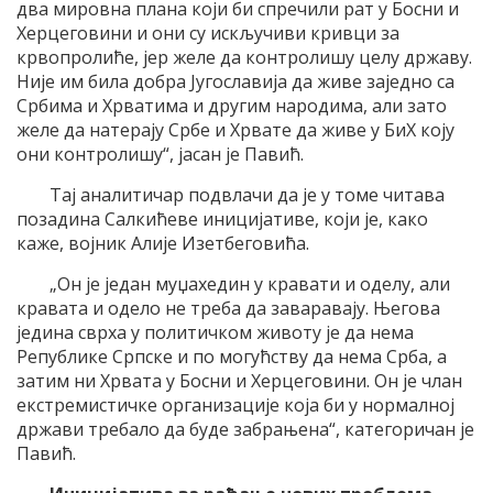
два мировна плана који би спречили рат у Босни и
Херцеговини и они су искључиви кривци за
крвопролиће, јер желе да контролишу целу државу.
Није им била добра Југославија да живе заједно са
Србима и Хрватима и другим народима, али зато
желе да натерају Србе и Хрвате да живе у БиХ коју
они контролишу“, јасан је Павић.
Тај аналитичар подвлачи да је у томе читава
позадина Салкићеве иницијативе, који је, како
каже, војник Алије Изетбеговића.
„Он је један муџахедин у кравати и оделу, али
кравата и одело не треба да заваравају. Његова
једина сврха у политичком животу је да нема
Републике Српске и по могућству да нема Срба, а
затим ни Хрвата у Босни и Херцеговини. Он је члан
екстремистичке организације која би у нормалној
држави требало да буде забрањена“, категоричан је
Павић.