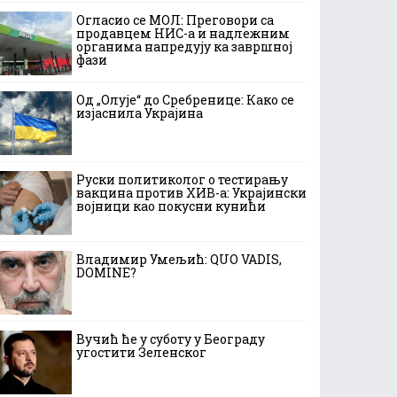
Огласио се МОЛ: Преговори са
продавцем НИС-а и надлежним
органима напредују ка завршној
фази
Од „Олује“ до Сребренице: Како се
изјаснила Украјина
Руски политиколог о тестирању
вакцина против ХИВ-а: Украјински
војници као покусни кунићи
Владимир Умељић: QUO VADIS,
DOMINE?
Вучић ће у суботу у Београду
угостити Зеленског