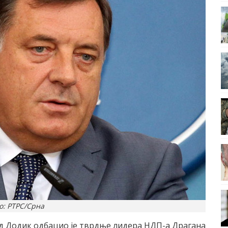
о: РТРС/Срна
д Додик одбацио је тврдње лидера НДП-а Драгана