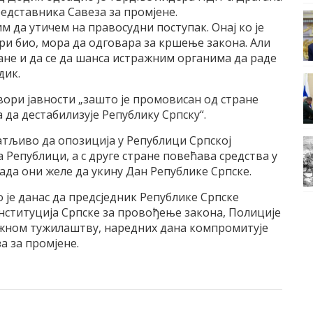
едставника Савеза за промјене.
 да утичем на правосудни поступак. Онај ко је
ури био, мора да одговара за кршење закона. Али
стане и да се да шанса истражним органима да раде
дик.
вори јавности „зашто је промовисан од стране
 да дестабилизује Републику Српску“.
атљиво да опозиција у Републици Српској
 Републици, а с друге стране повећава средства у
када они желе да укину Дан Републике Српске.
 је данас да предсједник Републике Српске
нституција Српске за провођење закона, Полиције
ужном тужилаштву, наредних дана компромитује
а за промјене.