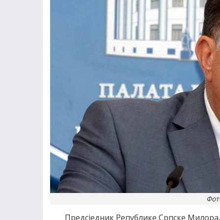
Фот
Предсједник Републике Српске Милора