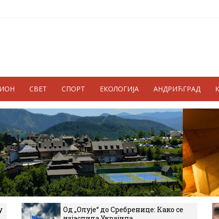
ГИОН
СВЕТ
СПОРТ
ЕКОЛОГИЈА
АНДРИЋГРАД
у
Од „Олује“ до Сребренице: Како се
изјаснила Украјина