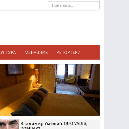
КУЛТУРА
МЕЋАВНИК
РЕПОРТЕРИ
Владимир Умељић: QUO VADIS,
DOMINE?