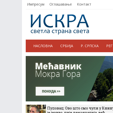
Импресум
Оглашавање
Контакт
НАСЛОВНА
СРБИЈА
Р. СРПСКА
РЕ
Пуповац: Ово што смо чули у Книн
је језиво, није демократија, већ