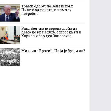
Трамп одбрусио Зеленском:
Ништа од ракета, и нама су
потребне
Рам: Велика је вероватноћа да
ћемо до краја 2026. ослободити и
Харков и бар део Запорожја
Михаило Братић: Чији је Вучји до?