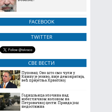
FACEBOOK
TWITTER
СВЕ ВЕСТИ
Пуповац: Ово што смо чули у
Книну је језиво, није демократија,
већ пријетња Хрватској
Годишњица злочина над
избегличком колоном на
Петровачкој цести: Правда још
недостижна