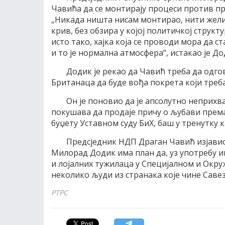
Чавића да се монтирају процеси против пр
„Никада ништа нисам монтирао, нити желим
крив, без обзира у којој политичкој структ
исто тако, хајка која се проводи мора да 
и то је нормална атмосфера“, истакао је До
Додик је рекао да Чавић треба да одго
Британаца да буде вођа покрета који треба
Он је поновио да је апсолутно неприхв
покушава да продаје причу о љубави према
буџету Уставном суду БиХ, баш у тренутку 
Предсједник НДП Драган Чавић изјавио
Милорад Додик има план да, уз употребу и
и лојалних тужилаца у Специјалном и Окр
неколико људи из странака које чине Савез
РТРС