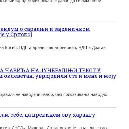
ске Милорад Додик рекао је данас да се нико неће
ндум о сарадњи и заједничком
е у Српској
ен Босић, ПДП-а Бранислав Бореновић, НДП-а Драган
А ЧАВИЋА НА ЈУЧЕРАШЊИ ТЕКСТ У
м оклеветан, увриједили сте и мене и моју
 објавили не наводећи извор, без приказивања наводно
сам себе, да прекинем ову харангу
ске и СНСД-а Милорад Додик рекао је данас да је као...