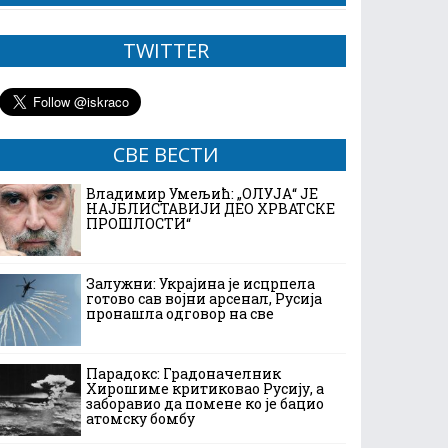
TWITTER
СВЕ ВЕСТИ
Владимир Умељић: „ОЛУЈА“ ЈЕ
НАЈБЛИСТАВИЈИ ДЕО ХРВАТСКЕ
ПРОШЛОСТИ“
Залужни: Украјина је исцрпела
готово сав војни арсенал, Русија
пронашла одговор на све
Парадокс: Градоначелник
Хирошиме критиковао Русију, а
заборавио да помене ко је бацио
атомску бомбу