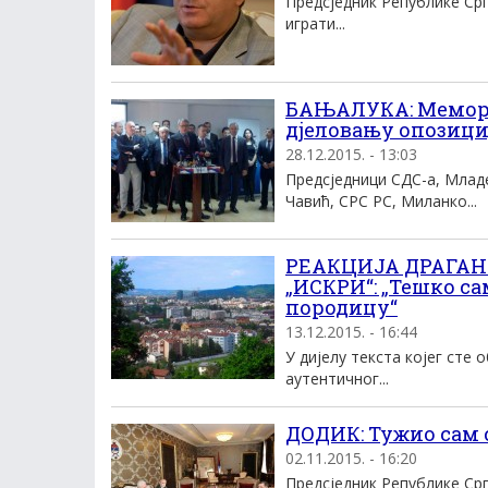
Предсједник Републике Срп
играти...
БАЊАЛУКА: Мемора
дјеловању опозициј
28.12.2015. - 13:03
Предсједници СДС-а, Млад
Чавић, СРС РС, Миланко...
РЕАКЦИЈА ДРАГАН
„ИСКРИ“: „Тешко са
породицу“
13.12.2015. - 16:44
У дијелу текста којег сте
аутентичног...
ДОДИК: Тужио сам 
02.11.2015. - 16:20
Предсједник Републике Срп