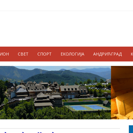
ГИОН
СВЕТ
СПОРТ
ЕКОЛОГИЈА
АНДРИЋГРАД