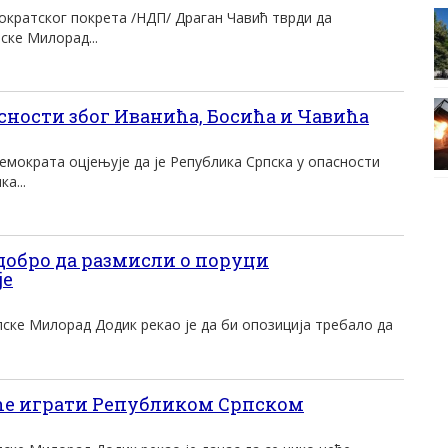
ократског покрета /НДП/ Драган Чавић тврди да
ске Милорад...
сности због Иванића, Босића и Чавића
емократа оцјењује да је Република Српска у опасности
а...
добро да размисли о поруци
је
ске Милорад Додик рекао је да би опозиција требало да
ће играти Републиком Српском