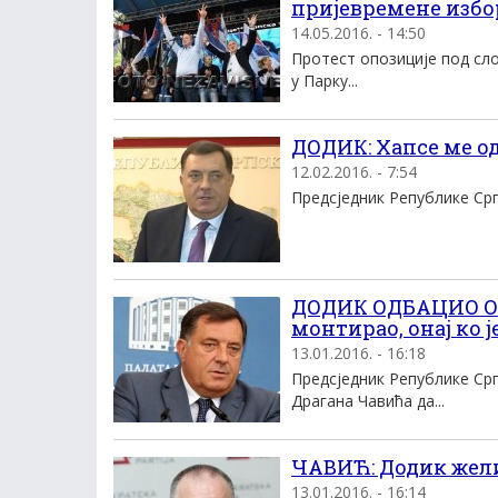
пријевремене избо
14.05.2016. - 14:50
Протест опозиције под сл
у Парку...
ДОДИК: Хапсе ме од
12.02.2016. - 7:54
Предсједник Републике Српс
ДОДИК ОДБАЦИО О
монтирао, онај ко ј
13.01.2016. - 16:18
Предсједник Републике Ср
Драгана Чавића да...
ЧАВИЋ: Додик жел
13.01.2016. - 16:14