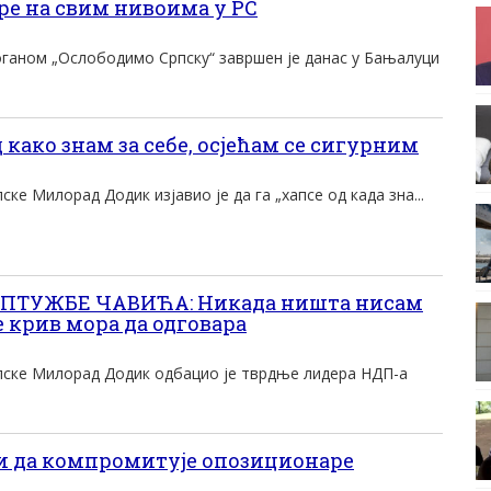
ре на свим нивоима у РС
оганом „Ослободимо Српску“ завршен је данас у Бањалуци
 како знам за себе, осјећам се сигурним
ке Милорад Додик изјавио је да га „хапсе од када зна...
ПТУЖБЕ ЧАВИЋА: Никада ништа нисам
е крив мора да одговара
пске Милорад Додик одбацио је тврдње лидера НДП-а
и да компромитује опозиционаре