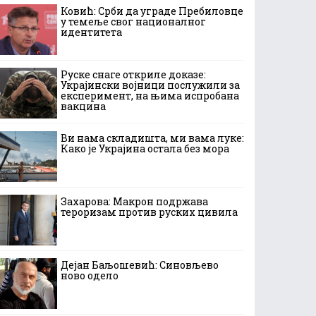
Ковић: Срби да уграде Пребиловце
у темеље свог националног
идентитета
Руске снаге откриле доказе:
Украјински војници послужили за
експеримент, на њима испробана
вакцина
Ви нама складишта, ми вама луке:
Како је Украјина остала без мора
Захарова: Макрон подржава
тероризам против руских цивила
Дејан Баљошевић: Синовљево
ново одело