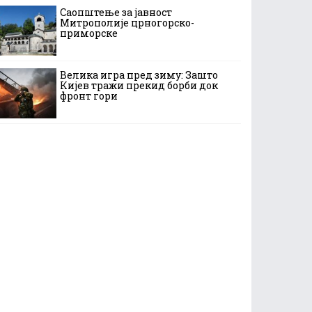
Саопштење за јавност
Митрополије црногорско-
приморске
Велика игра пред зиму: Зашто
Кијев тражи прекид борби док
фронт гори