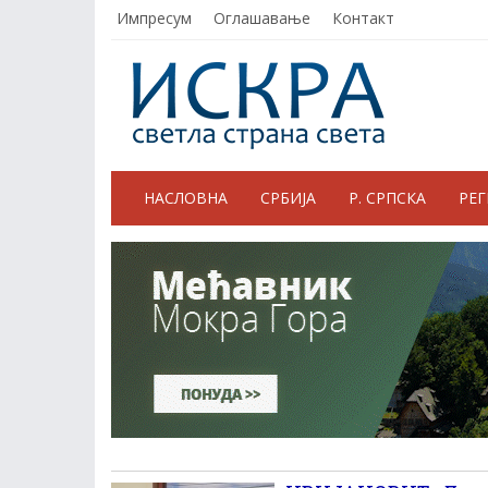
Импресум
Оглашавање
Контакт
НАСЛОВНА
СРБИЈА
Р. СРПСКА
РЕ