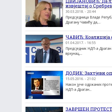
ЦВИЈАНОВИЋ: Да л
извјештај о Сребр
30.03.2018. - 20:44
Предсједница Владе Репуб
Драгану Чавићу да,...
ЧАВИЋ: Коалиција 
01.04.2017. - 16:55
Предсједник НДП-а Драган 
врхунац,...
ДОДИК: Захтјеви оп
15.05.2016. - 21:02
Након јуче одржаних проте
НДП-а Драган...
ЗАВРШЕН ПРОТЕСТ 