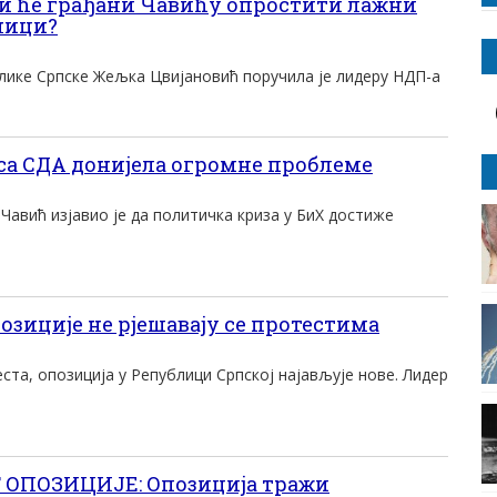
и ће грађани Чавићу опростити лажни
еници?
лике Српске Жељка Цвијановић поручила је лидеру НДП-а
са СДА донијела огромне проблеме
Чавић изјавио је да политичка криза у БиХ достиже
озиције не рјешавају се протестима
ста, опозиција у Републици Српској најављује нове. Лидер
ОПОЗИЦИЈЕ: Опозиција тражи