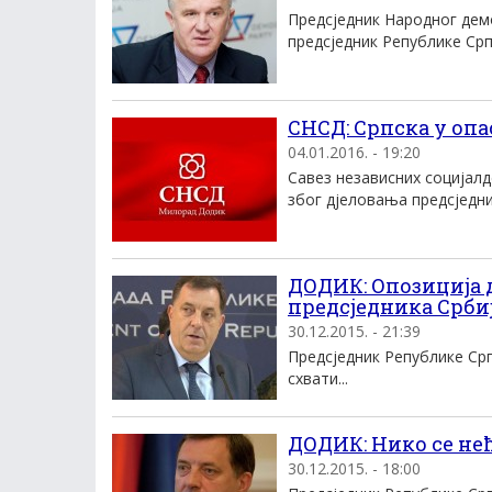
Предсједник Народног дем
предсједник Републике Срп
СНСД: Српска у опа
04.01.2016. - 19:20
Савез независних социјалд
због дјеловања предсједник
ДОДИК: Опозиција 
предсједника Срби
30.12.2015. - 21:39
Предсједник Републике Срп
схвати...
ДОДИК: Нико се не
30.12.2015. - 18:00