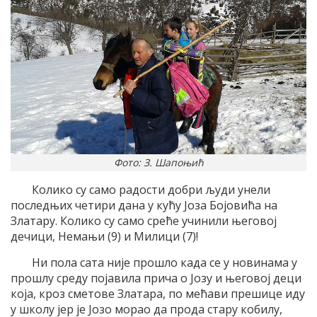
Фото: З. Шапоњић
Колико су само радости добри људи унели
последњих четири дана у кућу Јоза Бојовића на
Златару. Колико су само среће учинили његовој
дечици, Немањи (9) и Милици (7)!
Ни пола сата није прошло када се у новинама у
прошлу среду појавила прича о Јозу и његовој деци
која, кроз сметове Златара, по мећави прешице иду
у школу јер је Јозо морао да прода стару кобилу,