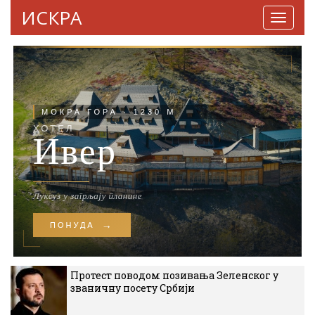
ИСКРА
Навига
Протест поводом позивања Зеленског у
званичну посету Србији