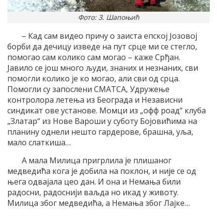
Фото: З. Шапоњић
– Кад сам видео причу о заиста епској Јозовој
борби да дечицу изведе на пут срце ми се стегло,
помогао сам колико сам могао – каже Срђан.
Јавило се још много људи, знаних и незнаних, сви
помогли колико је ко могао, али сви од срца.
Помогли су запослени СМАТСА, Удружење
контролора летења из Београда и Независни
синдикат ове установе. Момци из „офф роад“ клуба
„Златар“ из Нове Вароши у суботу Бојовићима на
планину однели нешто гардерове, брашна, уља,
мало слаткиша…
А мала Милица пригрлила је плишаног
медведића кога је добила на поклон, и није се од
њега одвајала цео дан. И она и Немања били
радосни, радоснији ваљда но икад у животу.
Милица због медведића, а Немања због Лајке…