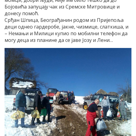
момци, добри људи, није им било тешко да до
Бојовића запуцају чак из Сремске Митровице и
донесу помоћ.
Срђан Шпица, Београђанин родом из Пријепоља
деци однео гардеробе, јакне, чизмице, слаткиша, и
– Немањи и Милици купио по мобилни телефон да
могу деца из планине да се јаве Јозу и Лени…