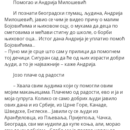
Помогао и Андрија Милошевић
И познати београдски глумац, људина, Андрија
Милошевић, јавио се чим је видео причу о малим
Бојовићима и њиховом оцу, о мукама да деца по
сметовима и мећави стигну до школе, о борби
њиховог оца… Истог дана Андрија је уплатио помоћ
Бојовићима…
– Пуно ми је срце што сам у прилици да помогнем
тој дечици. Сигуран сад да ће од њих израсти добри
људи, а то је најважније – каже Андрија.
Јозо плаче од радости
– Хвала свим људима који су помогли овим
мојим макањицама. Плачемо од радости, ево и ја и
моја супруга. Колико се само добрих људи јавило
ових дана и из Србије, из Црне Горе, Канаде,
Шведске, Енглеске… Јавили су се људи из
Аранђеловца, из Пљеваља, Пријепоља, Чачка,
Београда, сви ми нудили да купе коња, али, морао