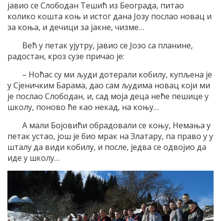
јавио се Слободан Тешић из Београда, питао
колико кошта коњ и истог дана Јозу послао новац и
за коња, и дечици за јакне, чизме…
Већ у петак ујутру, јавио се Јозо са планине,
радостан, кроз сузе причао је:
– Ноћас су ми људи дотерали кобилу, купљена је
у Сјеничким Барама, дао сам људима новац који ми
је послао Слободан, и, сад моја деца неће пешице у
школу, поново ће као некад, на коњу…
А мали Бојовићи обрадовали се коњу, Немања у
петак устао, још је био мрак на Златару, па право у у
шталу да види кобилу, и после, једва се одвојио да
иде у школу…