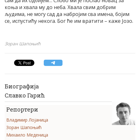
сам да их одбијем… Слобо ми је послао новац за
коња и хвала му до неба. Хвала свим добрим
људима, не могу сад да набројим сва имена, бојим
се, испустићу некога. Бог ће им вратити – каже Јозо.
Зоран Шапоњић
Биографија
Славко Гарић
Репортери
Владимир Лојаница
Зоран Шапоњић
Михаило Меденица