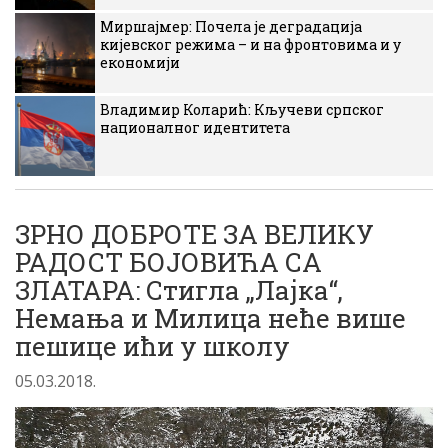
Миршајмер: Почела је деградација
кијевског режима – и на фронтовима и у
економији
Владимир Коларић: Кључеви српског
националног идентитета
ЗРНО ДОБРОТЕ ЗА ВЕЛИКУ
РАДОСТ БОЈОВИЋА СА
ЗЛАТАРА: Стигла „Лајка“,
Немања и Милица неће више
пешице ићи у школу
05.03.2018.