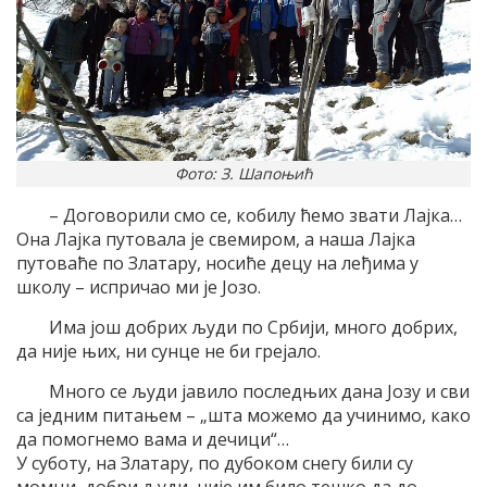
Фото: З. Шапоњић
– Договорили смо се, кобилу ћемо звати Лајка…
Она Лајка путовала је свемиром, а наша Лајка
путоваће по Златару, носиће децу на леђима у
школу – испричао ми је Јозо.
Има још добрих људи по Србији, много добрих,
да није њих, ни сунце не би грејало.
Много се људи јавило последњих дана Јозу и сви
са једним питањем – „шта можемо да учинимо, како
да помогнемо вама и дечици“…
У суботу, на Златару, по дубоком снегу били су