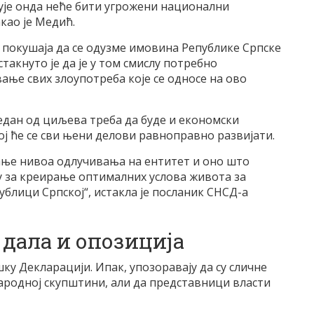
ује онда неће бити угрожени национални
као је Медић.
 покушаја да се одузме имовина Републике Српске
такнуто је да је у том смислу потребно
ње свих злоупотреба које се односе на ово
један од циљева треба да буде и економски
ој ће се сви њени делови равноправно развијати.
ање нивоа одлучивања на ентитет и оно што
у за креирање оптималних услова живота за
ублици Српској“, истакла је посланик СНСД-а
дала и опозиција
у Декларацији. Ипак, упозоравају да су сличне
Народној скупштини, али да представници власти