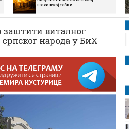
шаховској табли
 о заштити виталног
 српског народа у БиХ