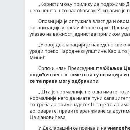
„Користим ову прилику да подржимо Де
него нешто што нас обавезује“, изјавио је
Опозиција је оптужила власт да и ово
организације у предизборне сврхе. Премиј
указао на важност јединства приликом усв
„У овој Декларацији је наведено све о
уради преко Народне скупштине. Као што је
Минић.
Српски члан Председништва
Жељка Цв
подићи свест о томе шта су позиција и 
се та права могу одбранити
.
„Шта је нормалније него да имате пози
нормалније него да имате пуни капацитет
то треба да примењујете? Шта је то да имат
договарате, правите аранжмане са другима 
Цвијановићева.
У Декларацији се позива и на
унапређе