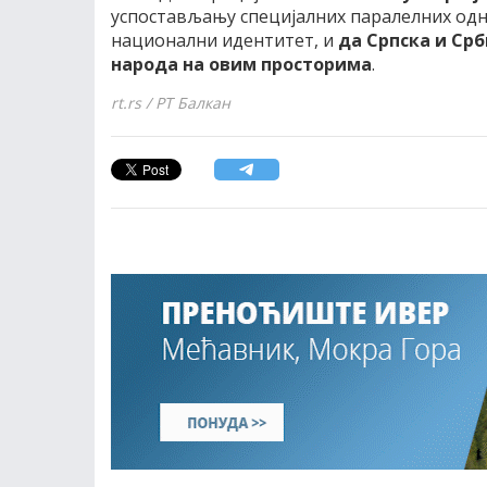
успостављању специјалних паралелних одно
национални идентитет, и
да Српска и Срб
народа на овим просторима
.
rt.rs / РТ Балкан