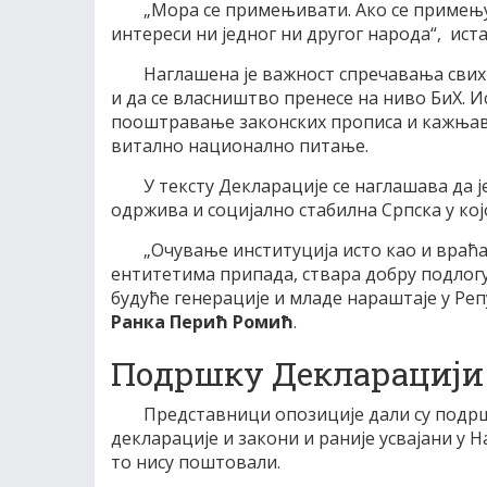
„Мора се примењивати. Ако се примењ
интереси ни једног ни другог народа“, иста
Наглашена је важност спречавања свих
и да се власништво пренесе на ниво БиХ. Ис
пооштравање законских прописа и кажњава
витално национално питање.
У тексту Декларације се наглашава да 
одржива и социјално стабилна Српска у кој
„Очување институција исто као и враћ
ентитетима припада, ствара добру подлог
будуће генерације и младе нараштаје у Реп
Ранка Перић Ромић
.
Подршку Декларацији 
Представници опозиције дали су подршк
декларације и закони и раније усвајани у 
то нису поштовали.