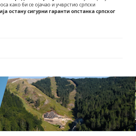
са како би се ојачао и учврстио српски
ија остану сигурни гаранти опстанка српског