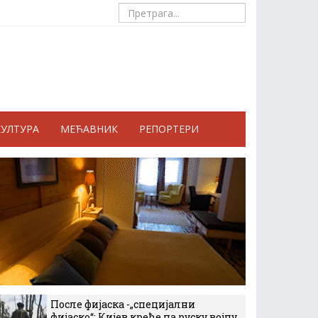
КУЛТУРА
МЕЋАВНИК
РЕПОРТЕРИ
После фијаска -„специјални
фијаско“: Кијев креће на руску војну