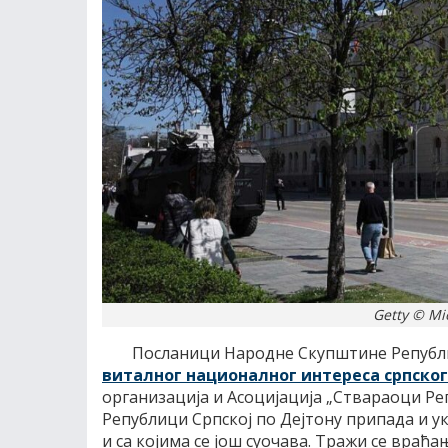
Getty © Mi
Посланици Народне Скупштине Републи
виталног националног интереса српског
организација и Асоцијација „Ствараоци Реп
Републици Српској по Дејтону припада и ук
и са којима се још суочава. Тражи се враћ