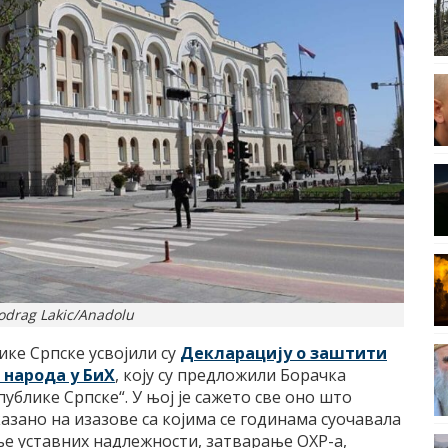
odrag Lakic/Anadolu
ке Српске усвојили су
Декларацију о заштити
 народа у БиХ
, коју су предложили Борачка
ублике Српске“. У њој је сажето све оно што
азано на изазове са којима се годинама суочавала
ање уставних надлежности, затварање ОХР-а,