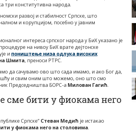
ка три конститутивна народа.
номски развој и стабилност Српске, што
налном и корупцијом, посебно у јавним
оналног интереса српског народа у БиХ указано је
процедуре на нивоу БиХ врате дејтонске
ује и
поништење низа одлука високих
ана Шмита
, преноси РТРС.
амо да сачувамо ово што сада имамо, и ако Бог да,
ошћу и свим оним што можемо, оно што смо
едник Председништва БОРС-а
Милован Гагић
.
е сме бити у фиокама него
епублике Српске“
Стеван Медић
је истакао
бити у фиокама него на столовима
.