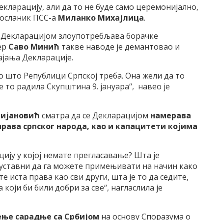
кларацију, али да то не буде само церемонијално,
 посланик ПСС-а
Миланко Михајлица
.
м Декларацијом злоупотребљава борачке
ер
Саво Минић
такве наводе је демантовао и
ајања Декларације.
но што Републици Српској треба. Она жели да то
 то радила Скупштина 9. јануара“, навео је
ијановић
сматра да се Декларацијом
намерава
права српског народа, као и капацитети којима
цију у којој немате прегласавање? Шта је
 уставни да га можете примењивати на начин како
е иста права као сви други, шта је то да седите,
који би били добри за све“, нагласлила је
ње сарадње са Србијом
на основу Споразума о