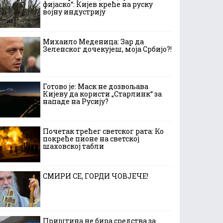
фијаско“: Кијев креће на руску
војну индустрију
Михаило Меденица: Зар да
Зеленског дочекујеш, моја Србијо?!
Готово је: Маск не дозвољава
Кијеву да користи „Старлинк“ за
нападе на Русију?
Почетак трећег светског рата: Ко
покреће пионе на светској
шаховској табли
СМИРИ СЕ, ГОРДИ ЧОВЈЕЧЕ!
Приштина не бира средства за