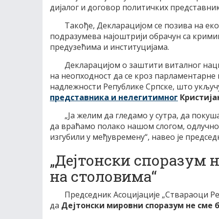
дијалог и договор политичких представни
Такође, Декларацијом се позива на еко
подразумева најоштрији обрачун са крими
предузећима и институцијама.
Декларацијом о заштити виталног наци
на неопходност да се кроз парламентарне 
надлежности Републике Српске, што укључ
представника и нелегитимног
Кристиј
„Ја желим да гледамо у сутра, да покуш
да враћамо полако нашом слогом, одлучн
изгубили у међувремену“, навео је предс
„Дејтонски споразум н
на столовима“
Председник Асоцијације „Ствараоци Р
да
Дејтонски мировни споразум не сме 