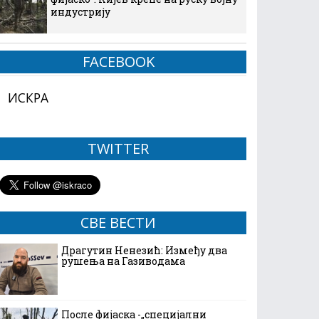
индустрију
FACEBOOK
ИСКРА
TWITTER
СВЕ ВЕСТИ
Драгутин Ненезић: Између два
рушења на Газиводама
После фијаска -„специјални