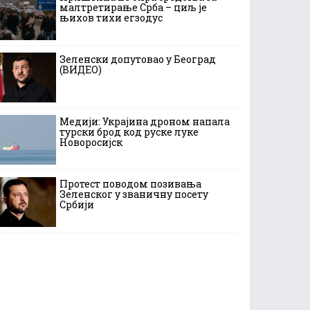
малтретирање Срба – циљ је
њихов тихи егзодус
Зеленски допутовао у Београд
(ВИДЕО)
Медији: Украјина дроном напала
турски брод код руске луке
Новоросијск
Протест поводом позивања
Зеленског у званичну посету
Србији