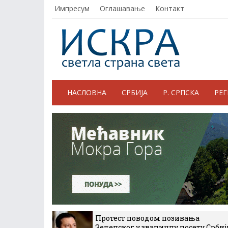
Импресум
Оглашавање
Контакт
НАСЛОВНА
СРБИЈА
Р. СРПСКА
РЕ
Протест поводом позивања
Зеленског у званичну посету Србиј