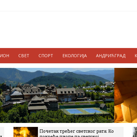
ГИОН
СВЕТ
СПОРТ
ЕКОЛОГИЈА
АНДРИЋГРАД
Почетак трећег светског рата: Ко
и
покреће пионе на светској