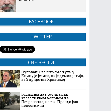
FACEBOOK
TWITTER
СВЕ ВЕСТИ
Пуповац: Ово што смо чули у
Книну је језиво, није демократија,
већ пријетња Хрватској
Годишњица злочина над
избегличком колоном на
Петровачкој цести: Правда још
недостижна