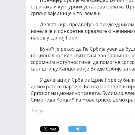
Премијер Србије Александар Вучић при
странака и културних установа Срба из Црн
српске заједнице у тој земљи.
Делегација, предвођена председником
изнела је и конкретне предлоге о начинима
народ у Црној Гори.
Вучић је рекао да ће Србија увек да бу
националног идентитета и ван граница Срби
скромним могућностима, да помогне српске 
саопштењу Канцеларије Владе Србије за са
У делегацији Срба из Црне Горе су би
демократске партије, Блажо Паповић испр
Српског националног савета, Будимир Алек
Симонида Кордић из Нове српске демократ
Танјуг