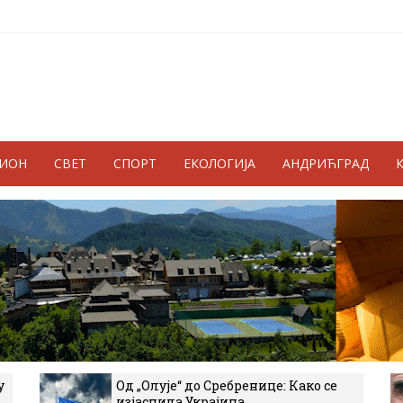
ГИОН
СВЕТ
СПОРТ
ЕКОЛОГИЈА
АНДРИЋГРАД
у
Од „Олује“ до Сребренице: Како се
изјаснила Украјина