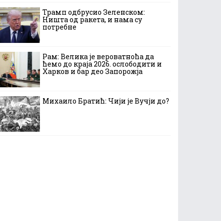
Трамп одбрусио Зеленском:
Ништа од ракета, и нама су
потребне
Рам: Велика је вероватноћа да
ћемо до краја 2026. ослободити и
Харков и бар део Запорожја
Михаило Братић: Чији је Вучји до?