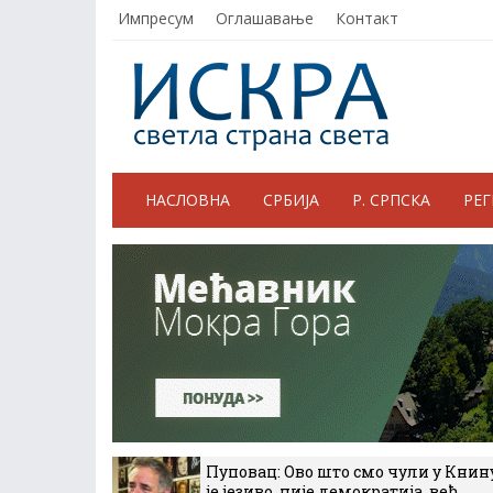
Импресум
Оглашавање
Контакт
НАСЛОВНА
СРБИЈА
Р. СРПСКА
РЕ
Пуповац: Ово што смо чули у Книн
је језиво, није демократија, већ