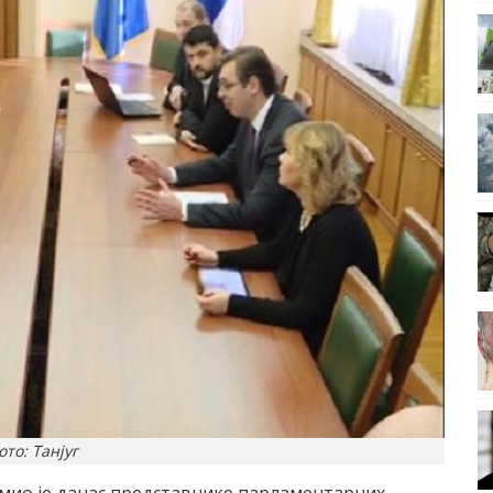
ото: Танјуг