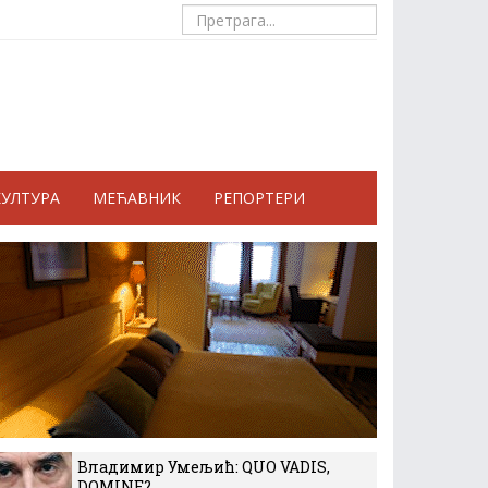
КУЛТУРА
МЕЋАВНИК
РЕПОРТЕРИ
Владимир Умељић: QUO VADIS,
DOMINE?