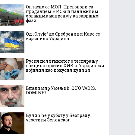
Огласио се МОЛ: Преговори са
продавцем НИС-а и надлежним
органима напредују ка завршној
фази
Од „Олује“ до Сребренице: Како се
изјаснила Украјина
Руски политиколог о тестирању
вакцина против ХИВ-а: Украјински
војници као покусни кунићи
Владимир Умељић: QUO VADIS,
DOMINE?
Вучић ће у суботу у Београду
угостити Зеленског