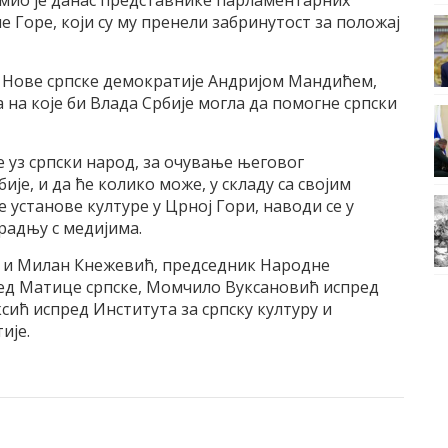
мио је данас представнике парламентарних
е Горе, који су му пренели забринутост за положај
 Нове српске демократије Андријом Мандићем,
 на које би Влада Србије могла да помогне српски
де уз српски народ, за очување његовог
је, и да ће колико може, у складу са својим
установе културе у Црној Гори, наводи се у
радњу с медијима.
ли и Милан Кнежевић, председник Народне
ед Матице српске, Момчило Вуксановић испред
сић испред Института за српску културу и
ије.