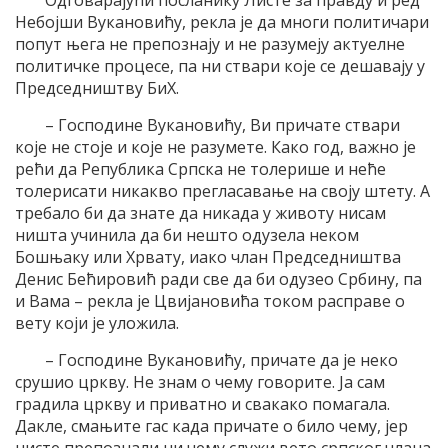
Небојши Вукановићу, рекла је да многи политичари
попут њега не препознају и не разумеју актуелне
политичке процесе, па ни ствари које се дешавају у
Председништву БиХ.
– Господине Вукановићу, Ви причате ствари
које не стоје и које не разумете. Како год, важно је
рећи да Република Српска не толерише и неће
толерисати никакво прегласавање на своју штету. А
требало би да знате да никада у животу нисам
ништа учинила да би нешто одузела неком
Бошњаку или Хрвату, иако члан Председништва
Денис Бећировић ради све да би одузео Србину, па
и Вама – рекла је Цвијановића током расправе о
вету који је уложила.
– Господине Вукановићу, причате да је неко
срушио цркву. Не знам о чему говорите. Ја сам
градила цркву и приватно и свакако помагала.
Дакле, смањите гас када причате о било чему, јер
нисте препознали ни чему служи вето српског члана