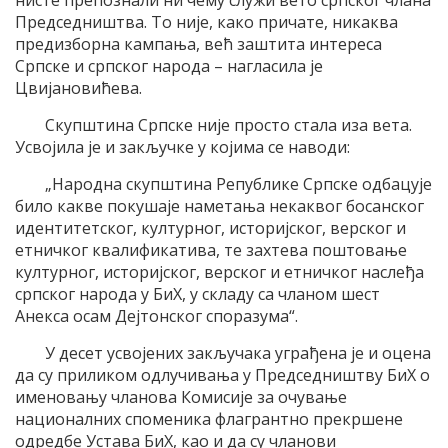
Председништва. То није, како причате, никаква
предизборна кампања, већ заштита интереса
Српске и српског народа – нагласила је
Цвијановићева.
Скупштина Српске није просто стала иза вета.
Усвојила је и закључке у којима се наводи:
„Народна скупштина Републике Српске одбацује
било какве покушаје наметања некаквог босанског
идентитетског, културног, историјског, верског и
етничког квалификатива, те захтева поштовање
културног, историјског, верског и етничког наслеђа
српског народа у БиХ, у складу са чланом шест
Анекса осам Дејтонског споразума“.
У десет усвојених закључака уграђена је и оцена
да су приликом одлучивања у Председништву БиХ о
именовању чланова Комисије за очување
националних споменика флагрантно прекршене
одредбе Устава БиХ, као и да су чланови