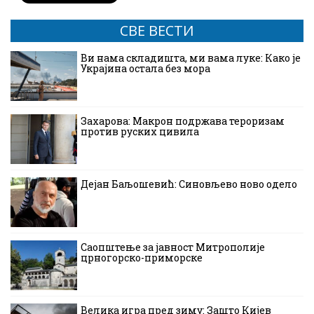
СВЕ ВЕСТИ
Ви нама складишта, ми вама луке: Како је
Украјина остала без мора
Захарова: Макрон подржава тероризам
против руских цивила
Дејан Баљошевић: Синовљево ново одело
Саопштење за јавност Митрополије
црногорско-приморске
Велика игра пред зиму: Зашто Кијев