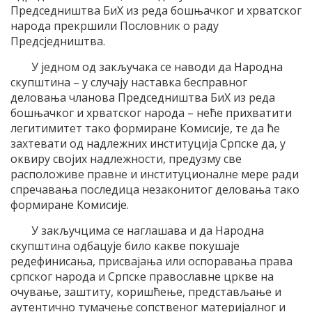
Председништва БиХ из реда бошњачког и хрватског
народа прекршили Пословник о раду
Предсједништва.
У једном од закључака се наводи да Народна
скупштина – у случају наставка бесправног
деловања чланова Председништва БиХ из реда
бошњачког и хрватског народа – неће прихватити
легитимитет тако формиране Комисије, те да ће
захтевати од надлежних институција Српске да, у
оквиру својих надлежности, предузму све
расположиве правне и институционалне мере ради
спречавања последица незаконитог деловања тако
формиране Комисије.
У закључцима се наглашава и да Народна
скупштина одбацује било какве покушаје
редефинисања, присвајања или оспоравања права
српског народа и Српске православне цркве на
очување, заштиту, коришћење, представљање и
аутентично тумачење сопственог материјалног и