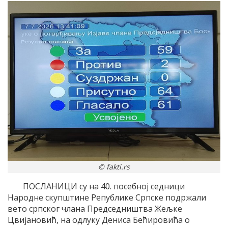
© fakti.rs
ПОСЛАНИЦИ су на 40. посебној седници
Народне скупштине Републике Српске подржали
вето српског члана Председништва Жељке
Цвијановић, на одлуку Дениса Бећировића о