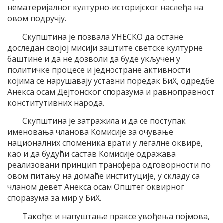
нематеријалног културно-историјског наслеђа на
овом подручју.
Скупштина је позвала УНЕСКО да остане
доследан својој мисији заштите светске културне
баштине и да не дозволи да буде укључен у
политичке процесе и једностране активности
којима се нарушавају уставни поредак БиХ, одредбе
Анекса осам Дејтонског споразума и равноправност
конститутивних народа.
Скупштина је затражила и да се поступак
именовања чланова Комисије за очување
националних споменика врати у легалне оквире,
као и да будући састав Комисије одражава
реализовани принцип трансфера одговорности по
овом питању на домаће институције, у складу са
чланом девет Анекса осам Општег оквирног
споразума за мир у БиХ.
Такође: и напуштање праксе увођења појмова,