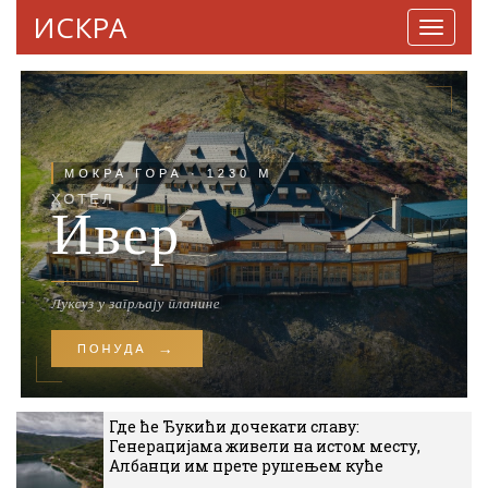
ИСКРА
Навига
Где ће Ђукићи дочекати славу:
Генерацијама живели на истом месту,
Албанци им прете рушењем куће