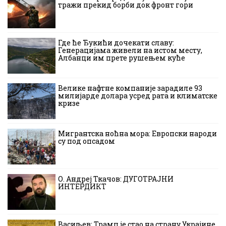
тражи прекид борби док фронт гори
Где ће Ђукићи дочекати славу:
Генерацијама живели на истом месту,
Албанци им прете рушењем куће
Велике нафтне компаније зарадиле 93
милијарде долара усред рата и климатске
кризе
Мигрантска ноћна мора: Европски народи
су под опсадом
О. Андреј Ткачов: ДУГОТРАЈНИ
ИНТЕРДИКТ
Васиљев: Трамп је стао на страну Украјине