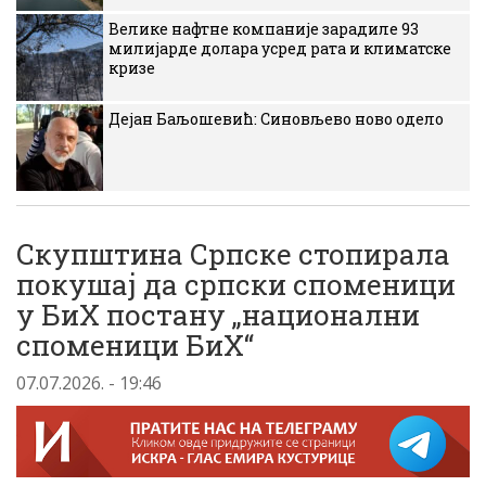
Велике нафтне компаније зарадиле 93
милијарде долара усред рата и климатске
кризе
Дејан Баљошевић: Синовљево ново одело
Скупштина Српске стопирала
покушај да српски споменици
у БиХ постану „национални
споменици БиХ“
07.07.2026. - 19:46