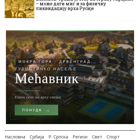
– може дати миг и за физичку
ликвидацију врха Русије
Насловна
Србија
Р. Српска
Регион
Свет
Спорт