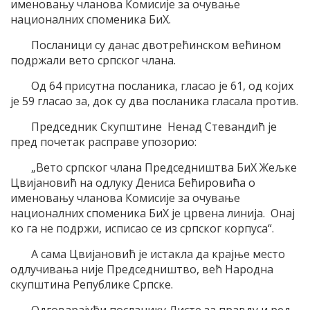
именовању чланова Комисије за очување
националних споменика БиХ.
Посланици су данас двотрећинском већином
подржали вето српског члана.
Од 64 присутна посланика, гласао је 61, од којих
је 59 гласао за, док су два посланика гласала против.
Председник Скупштине Ненад Стевандић је
пред почетак расправе упозорио:
„Вето српског члана Председништва БиХ Жељке
Цвијановић на одлуку Дениса Бећировића о
именовању чланова Комисије за очување
националних споменика БиХ је црвена линија. Онај
ко га не подржи, исписао се из српског корпуса“.
А сама Цвијановић је истакла да крајње место
одлучивања није Председништво, већ Народна
скупштина Републике Српске.
Одговарајући посланику Листе за правду и ред