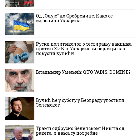
Од „Олује“ до Сребренице: Како се
изјаснила Украјина
Руски политиколог о тестирању вакцина
против ХИВ-а: Украјински војници као
покусни кунићи
Владимир Умељић: QUO VADIS, DOMINE?
Вучић ће у суботу у Београду угостити
Зеленског
Трамп одбрусио Зеленском: Ништа од
ракета, и нама су потребне