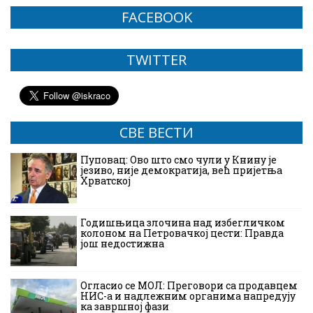
FACEBOOK
TWITTER
СВЕ ВЕСТИ
Пуповац: Ово што смо чули у Книну је
језиво, није демократија, већ пријетња
Хрватској
Годишњица злочина над избегличком
колоном на Петровачкој цести: Правда
још недостижна
Огласио се МОЛ: Преговори са продавцем
НИС-а и надлежним органима напредују
ка завршној фази