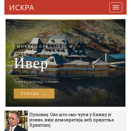
ИСКРА
Навига
Пуповац: Ово што смо чули у Книну је
језиво, није демократија, већ пријетња
Хрватској