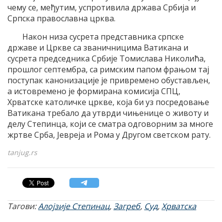
чему се, међутим, успротивила држава Србиjа и
Српска православна црква.
Након низа сусрета представника српске
државе и Цркве са званичницима Ватикана и
сусрета председника Србиjе Tомислава Николића,
прошлог септембра, са римским папом фрањом таj
поступак канонизациjе jе привремено обустављен,
а истовремено jе формирана комисиjа СПЦ,
Хрватске католичке цркве, коjа би уз посредовање
Ватикана требало да утврди чињенице о животу и
делу Степинца, коjи се сматра одговорним за многе
жртве Срба, Jевреjа и Рома у Другом светском рату.
tanjug.rs
Тагови:
Алојзије Степинац
,
Загреб
,
Суд
,
Хрватска