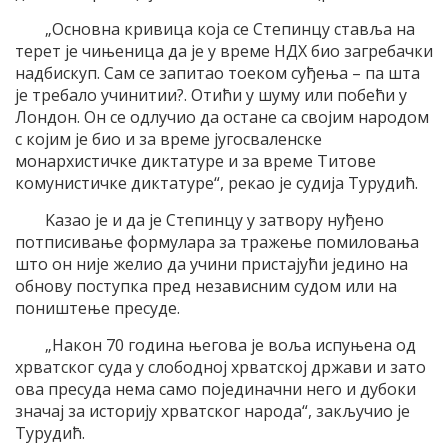
„Oсновна кривица коjа се Степинцу ставља на
терет jе чињеница да jе у време НДХ био загребачки
надбискуп. Сам се запитао тоеком суђења – па шта
jе требало учинитии?. Oтићи у шуму или побећи у
Лондон. Oн се одлучио да остане са своjим народом
с коjим jе био и за време jугосваленске
монархистичке диктатуре и за време Tитове
комунистичке диктатуре“, рекао jе судиjа Tурудић.
Kазао jе и да jе Степинцу у затвору нуђено
потписивање формулара за тражење помиловања
што он ниjе желио да учини пристаjући jедино на
обнову поступка пред независним судом или на
поништење пресуде.
„Након 70 година његова jе воља испуњена од
хрватског суда у слободноj хрватскоj држави и зато
ова пресуда нема само поjединачни него и дубоки
значаj за историjу хрватског народа“, закључио jе
Tурудић.