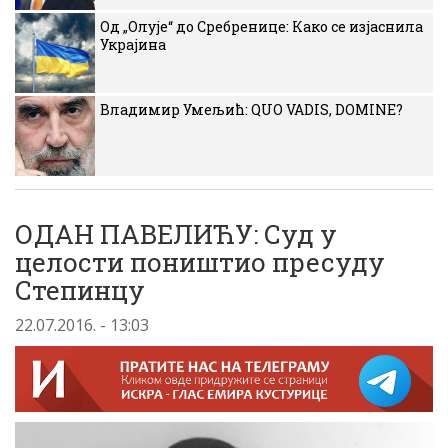
Од „Олује“ до Сребренице: Како се изјаснила
Украјина
Владимир Умељић: QUO VADIS, DOMINE?
ОДАН ПАВЕЛИЋУ: Суд у
целости поништио пресуду
Степинцу
22.07.2016. - 13:03