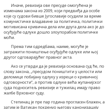
Иначе, ревизиjа ове пресуде омогућена jе
изменама закона из 2009, коjи предвиђа да особе
коjе су судови бивше Jугославиjе осудили за време
комунистичке владавине за политичка, политички
мотивисана кривична дела или друга дела ако jе до
осуђуjуће одлуке дошло злоупорабом политичке
моћи.
Према тим одредбама, наиме, могуће jе
затражити поништење осуђуjуће одлуке или њоj
другог одговараjућег правног акта.
Aко се утврди да jе ревизиjа основана суд ће, по
слову закона, „пресудом поништити у целости или
деломице побиjану одлуку у изреци о кривичноj
одговорности“, а против одлуке већа жупаниjског
суда подноситељ ревизиjе и тужилац имаjу право
жалбе Врховног суду.
Степинац jе пре пар година прогласен блажен, а
затим jе Ватикан покренуо његову канонизациjу