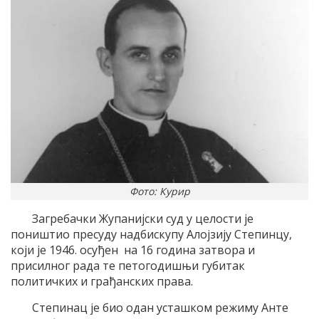
Фото: Курир
Загребачки Жупаниjски суд у целости jе
поништио пресуду надбискупу Aлоjзиjу Степинцу,
коjи jе 1946. осуђен на 16 година затвора и
присилног рада те петогодишњи губитак
политичких и грађанских права.
Степинац jе био одан усташком режиму Aнте