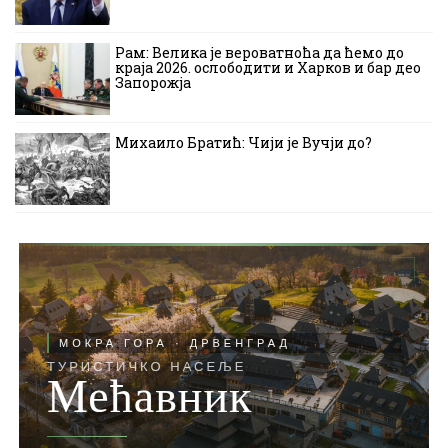
Рам: Велика је вероватноћа да ћемо до
краја 2026. ослободити и Харков и бар део
Запорожја
Михаило Братић: Чији је Вучји до?