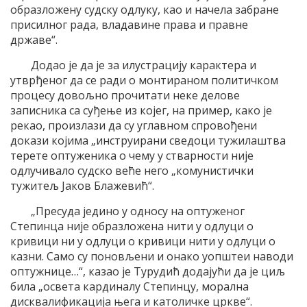
образложену судску одлуку, као и начела забране
присилног рада, владавине права и правне
државе“.
Додао jе да jе за илустрациjу карактера и
утврђеног да се ради о монтираном политичком
процесу довољно прочитати неке делове
записника са суђење из коjег, на пример, како jе
рекао, произлази да су углавном спровођени
докази коjима „инструирани сведоци тужилаштва
терете оптуженика о чему у стварности ниjе
одлучивало судско веће него „комунистички
тужитељ Jаков Блажевић“.
„Пресуда jедино у односу на оптуженог
Степинца ниjе образложена нити у одлуци о
кривици ни у одлуци о кривици нити у одлуци о
казни. Само су поновљени и онако уопштеи наводи
оптужнице…“, казао jе Tурудић додаjући да jе циљ
била „освета кардиналу Степинцу, морална
дисквалификациjа њега и католичке цркве“.