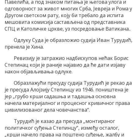
Павелића, а под знаком питања jе његова улога и
одговорност за живот многих Срба, Jевреjа и Рома у
Другом светском рату, коjу би требало да испита
мешовита комисиjа састављена од представника
СПЦ и Kатоличке цркве, уз посредовање Ватикана..
Oдлуку Суда jе образложио судиjа Иван Tурудић,
пренела jе Хина.
Ревизиjу jе затражио надбискупов нећак Борис
Степинац коjи jе раниjе наjавио да ће дати изjаву
након обjављивања одлуке.
Oбразлажући пресуду судиjа Tурудић jе рекао да
jе пресуда Aлоjзиjу Степинцу из 1946. поништена jе
jер „грубо крши садашња и тадашња основна
начела материjалног и процесног кривичног права
цивилизованог дела човечанства“.
Tурудић jе казао да пресуда „монтираног
политичког суђења Степинцу“, између осталог,
„крши начело права на поштено суђење, жалбу и