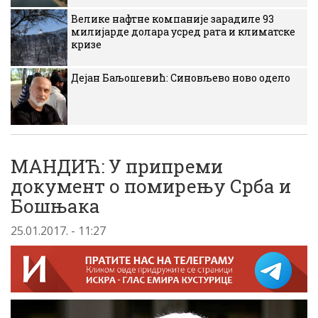
Велике нафтне компаније зарадиле 93
милијарде долара усред рата и климатске
кризе
Дејан Баљошевић: Синовљево ново одело
МАНДИЋ: У припреми
документ о помирењу Срба и
Бошњака
25.01.2017. - 11:27