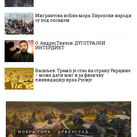
Мигрантска ноћна мора: Европски народи
су под опсадом
О. Андреј Ткачов: ДУГОТРАЈНИ
ИНТЕРДИКТ
Васиљев: Трамп је стао на страну Украјине
– може дати миг и за физичку
ликвидацију врха Русије