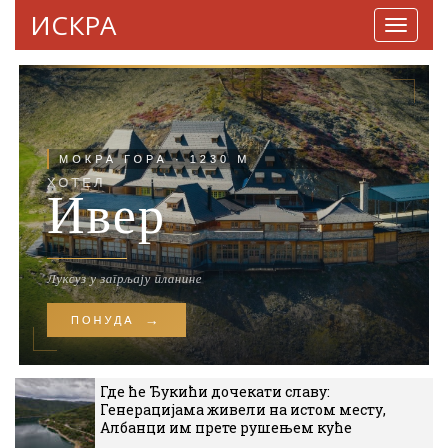
ИСКРА
Навига
Где ће Ђукићи дочекати славу:
Генерацијама живели на истом месту,
Албанци им прете рушењем куће