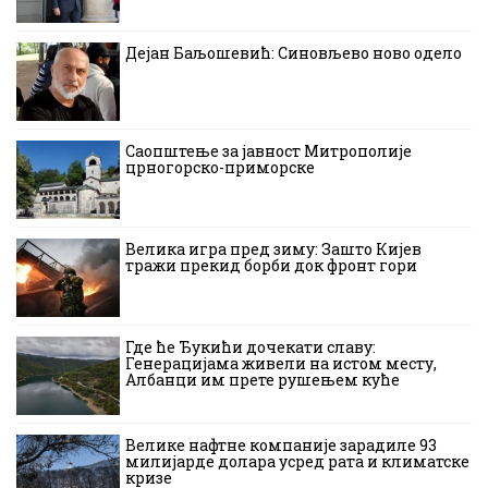
Дејан Баљошевић: Синовљево ново одело
Саопштење за јавност Митрополије
црногорско-приморске
Велика игра пред зиму: Зашто Кијев
тражи прекид борби док фронт гори
Где ће Ђукићи дочекати славу:
Генерацијама живели на истом месту,
Албанци им прете рушењем куће
Велике нафтне компаније зарадиле 93
милијарде долара усред рата и климатске
кризе