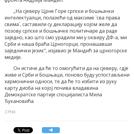
фронта Андрија Мандић.
„На сјеверу Црне Горе српски и бошњачки
интелектуалци, полазећи од максиме `сва права
свима`, саставили су декларацију којом желе да
позову српске и бошњачке политичаре да раде
заједно, као што смо урадили ми у оквиру ДФ-а, ми
Срби и наша браћа Црногорци, пронашавши
заједнички језик“, изјавио је Мандић за црногорске
медије.
Он истиче да ће то омогућити да на сјеверу, гдје
живе и Срби и Бошњаци, поново буду успостављени
хармонични односи, те да ће то избити из руку
карту диоба на којој почива владавина
Демократске партије споцијалиста Мила
Ђукановића.
СРНА