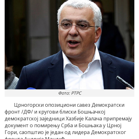
Фото: РТРС
Црногорски опозициони савез Демократски
фронт /ДФ/ и кругови блиски Бошњачкој
демократској заједници Хазбије Калача припремају
документ о помирењу Срба и Бошњака у Црној
Гори, саопштио је један од лидера Демократског