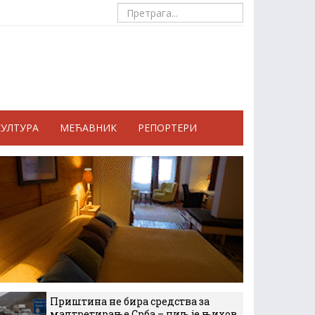
КУЛТУРА
МЕЋАВНИК
РЕПОРТЕРИ
Приштина не бира средства за
малтретирање Срба – циљ је њихов