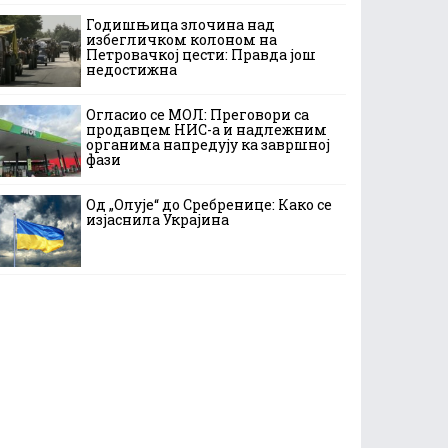
Годишњица злочина над
избегличком колоном на
Петровачкој цести: Правда још
недостижна
Огласио се МОЛ: Преговори са
продавцем НИС-а и надлежним
органима напредују ка завршној
фази
Од „Олује“ до Сребренице: Како се
изјаснила Украјина