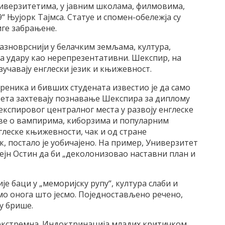
ниверзитетима, у јавним школама, филмовима,
“ Њујорк Тајмса. Статуе и спомен-обележја су
иге забрањене.
азноврснији у белачким земљама, култура,
а удару као нерепрезентативни. Шекспир, на
зучавају енглески језик и књижевност.
реника и бивших студената известио је да само
тета захтевају познавање Шекспира за диплому
експировог централног места у развоју енглеске
ве о вампирима, киборзима и популарним
леске књижевности, чак и од стране
, постало је уобичајено. На пример, Универзитет
Џејн Остин да би „деколонизовао наставни план и
је баци у „меморијску рупу“, култура слаби и
мо онога што јесмо. Поједностављено речено,
у брише.
 екстремна. Индоктринација младих критичком