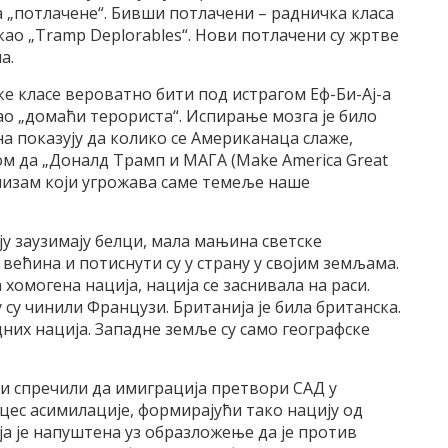
а „потлачене“. Бивши потлачени – радничка класа
као „Tramp Deplorables“. Нови потлачени су жртве
а.
ке класе вероватно бити под истрагом Еф-Би-Ај-а
ао „домаћи терориста“. Испирање мозга је било
а показују да колико се Американаца слаже,
ом да „Доналд Трамп и МАГА (Make America Great
мизам који угрожава саме темеље наше
у заузимају белци, мала мањина светске
 већина и потиснути су у страну у својим земљама.
хомогена нација, нација се заснивала на раси.
 су чинили Французи. Британија је била британска.
них нација. Западне земље су само географске
би спречили да имиграција претвори САД у
цес асимилације, формирајући тако нацију од
ја је напуштена уз образложење да је против