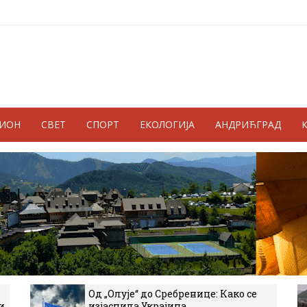
ГИОН
СВЕТ
СПОРТ
ЕКОЛОГИЈА
АНДРИЋГРАД
Од „Олује“ до Сребренице: Како се
и
изјаснила Украјина