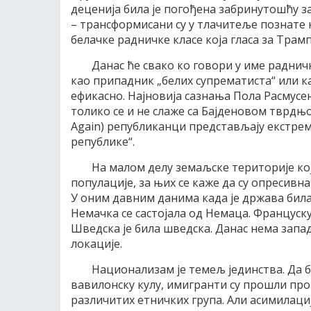
деценија била је погођена забринутошћу з
– трансформисани су у тлачитеље познате 
белачке радничке класе која гласа за Трамп
Данас ће свако ко говори у име раднич
као припадник „белих супрематиста“ или к
ефикасно. Најновија сазнања Пола Расмусен
толико се и не слаже са Бајденовом тврдњ
Again) републиканци представљају екстре
републике“.
На малом делу земаљске територије кој
популације, за њих се каже да су опресивна
У оним давним данима када је држава била 
Немачка се састојала од Немаца. Француску
Шведска је била шведска. Данас нема запад
локације.
Национализам је темељ јединства. Да 
вавилонску кулу, имигранти су прошли про
различитих етничких група. Али асимилаци