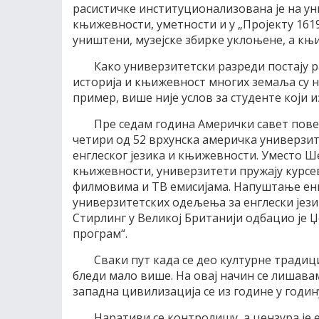
расистичке институционализована је на у
књижевности, уметности и у „Пројекту 1619
уништени, музејске збирке уклоњене, а књ
Како универзитетски разреди постају р
историја и књижевност многих земаља су н
пример, више није услов за студенте који и
Пре седам година Амерички савет пове
четири од 52 врхунска америчка универзи
енглеског језика и књижевности. Уместо Ш
књижевности, универзитети пружају курсе
филмовима и ТВ емисијама. Напуштање енг
универзитетских одељења за енглески језик
Стирлинг у Великој Британији одбацио је 
програм“.
Сваки пут када се део културне традици
бледи мало више. На овај начин се лишава
западна цивилизација се из године у годин
Наративи се контролишу, а цензура је