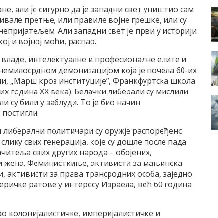
е, али је сигурно да је западни свет уништио сам
ивале претње, или правиле војне грешке, или су
 непријатељем. Али западни свет је први у историји
ој и војној моћи, распао.
у, владе, интелектуалне и професионалне елите и
немилосрдном демонизацијом која је почела 60-их
рени, „Марш кроз институције”, Франкфуртска школа
их година ХХ века). Белачки либерали су мислили
и су били у заблуди. То је био начин
 постигли.
и либерални политичари су оружје распоређено
слику свих генерација, које су дошле после пада
читеља свих других народа – обојених,
л и жена. Феминисткиње, активисти за мањинска
и, активисти за права трансродних особа, заједно
еричке ратове у интересу Израела, већ 60 година
о колонијалистичке, империјалистичке и