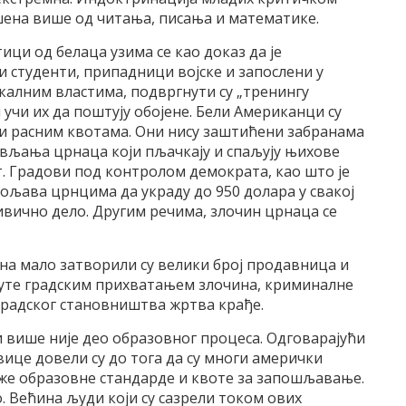
шена више од читања, писања и математике.
ци од белаца узима се као доказ да је
 студенти, припадници војске и запослени у
калним властима, подвргнути су „тренингу
 учи их да поштују обојене. Бели Американци су
ани расним квотама. Они нису заштићени забранама
ивљања црнаца који пљачкају и спаљују њихове
т. Градови под контролом демократа, као што је
вољава црнцима да украду до 950 долара у свакој
ивично дело. Другим речима, злочин црнаца се
 на мало затворили су велики број продавница и
уте градским прихватањем злочина, криминалне
 градског становништва жртва крађе.
и више није део образовног процеса. Одговарајући
вице довели су до тога да су многи амерички
иже образовне стандарде и квоте за запошљавање.
. Већина људи који су сазрели током ових