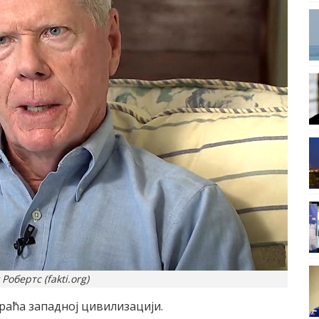
Робертс (fakti.org)
враћа западној цивилизацији.