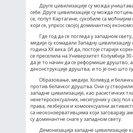
Друге цивилизације су можда уништаван
себе. Друге цивилизације су можда потцењ
се, попут Картагине, сукобиле са моћнијим
који се, упркос својој доминантној економск
Где год да се погледа у западном свет
медији су комадали Западну цивилизацију 
година ХХ века. (И да, постоје старији ко
се преселила на Универзитет Колумбија 30-
да је то начин да се реформише друштво, ал
деконструкције друштва, и то је оно што су
Образовање, медији, Холивуд и белачк
против белачког друштва. Они су створили 
западне цивилизације, као расистичких тла
нехетеросексуалних, несигурних у свој по
права, лезбејски и хомосексуални активист
са неоконзервативцима који заговарају ам
су доминантне снаге у западном свету.
Демонизација западне цивилизације ка