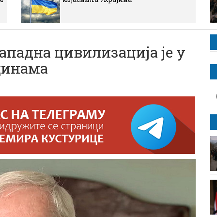
ападна цивилизација је у
динама