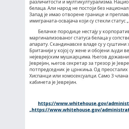
различитости и мултикултурализма. Нацио
белаца. Али народ не постоји без национали
Запад је имао отворене границе и преплав
имиграната-освајача који су стекли статус
Белачке породице нестају у корпорати
маргинализованог статуса белаца у сопстве
апарату. Скандинавске владе су у суштини ж
Британији у којој су жене и обојени људи 
нејеврејским мушкарцима. Његов државни с
Јеврејин, његов секретар за трезор је Јевр
потпредседник је црнкиња. Од преосталих 1
Хиспанци или хомосексуалци. Само 3 члана
кабинета је Јеврејин.
https://www.whitehouse.gov/administ
„https://www.whitehouse.gov/administrat