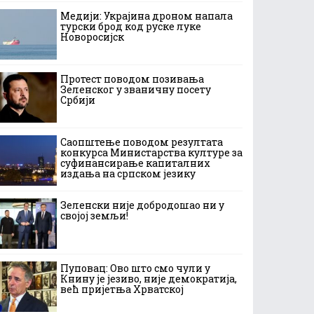
Медији: Украјина дроном напала
турски брод код руске луке
Новоросијск
Протест поводом позивања
Зеленског у званичну посету
Србији
Саопштење поводом резултата
конкурса Министарства културе за
суфинансирање капиталних
издања на српском језику
Зеленски није добродошао ни у
својој земљи!
Пуповац: Ово што смо чули у
Книну је језиво, није демократија,
већ пријетња Хрватској