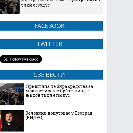
тихи егзодус
FACEBOOK
TWITTER
СВЕ ВЕСТИ
Приштина не бира средства за
малтретирање Срба – циљ је
њихов тихи егзодус
Зеленски допутовао у Београд
(ВИДЕО)