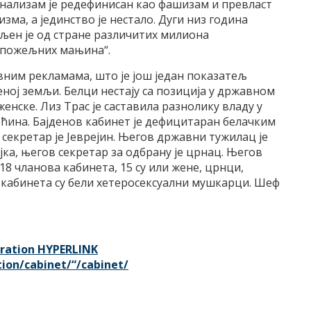
нализам је редефинисан као фашизам и превласт
зма, а јединство је нестало. Дуги низ година
љен je од стране различитих милиона
 „пожељних мањина“.
вним рекламама, што је још један показатељ
ној земљи. Белци нестају са позиција у државном
енске. Лиз Трас је саставила разнолику владу у
већина. Бајденов кабинет је дефицитаран белачким
екретар је Јеврејин. Његов државни тужилац је
ејка, његов секретар за одбрану је црнац. Његов
8 чланова кабинета, 15 су или жене, црнци,
 кабинета су бели хетеросексуални мушкарци. Шеф
ration HYPERLINK
ion/cabinet/“/cabinet/