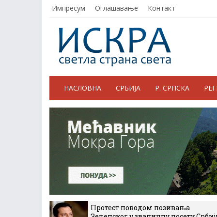
Импресум
Оглашавање
Контакт
НАСЛОВНА
СРБИЈА
Р. СРПСКА
РЕ
Протест поводом позивања
Зеленског у званичну посету Србиј