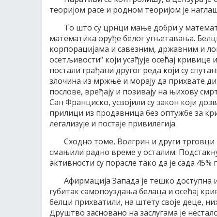
теоријом расе и родном теоријом је нагла
То што су црнци мање добри у математи
математика оруђе белог угњетавања. Белци
корпорацијама и савезним, државним и ло
осетљивости“ који усађује осећај кривице и
постали грађани другог реда који су спут
злочина из мржње и морају да прихвате д
послове, вређају и позивају на њихову смр
Сан Франциско, усвојили су закон који доз
прилици из продавница без оптужбе за кр
легализује и постаје привилегија.
Сходно томе, Вoлгрин и други трговци
смањили радно време у осталим. Подстакн
активности су порасле тако да је сада 45%
Афирмација Запада је тешко доступна 
губитак самопоуздања белаца и осећај кри
белци прихватили, на штету своје деце, н
Друштво засновано на заслугама је нестало