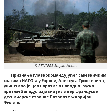
© REUTERS Stoyan Nenov
Признање главнокомандујућег савезничким
снагама НАТО-а у Европи, Алексуса Гринкевича,
уништило је цео наратив о наводној руској
претњи Западу, изјавио је лидер француске
десничарске странке Патриоте Флоријан
Филипо.