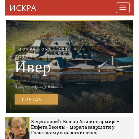
ИСКРА
Навига
Кецмановић: Кољач Алијине армије –
Елфета Весели – морала завршити у
Гвантанаму и на доживотној