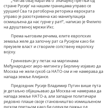
„Читав овај наратив о ‘значајној претњи од
стране Русије’ на нашим границама управо се
урушио! Сва та ратоборна реторика еврократа
управо је разоткривена као манипулација
осмишљена да нас гурне у рат!“, написао је Филипо
на друштвеној мрежи Икс.
Према његовим речима, елите европских
земаља желе да започну рат са Русијом како би
преузеле власт и створиле сопствену европску
војску.
Гринкевич је у петак на маргинама
Међународног аеро-митинга у Берлину изјавио да
Москва не жели сукоб са НАТО-ом и не намерава да
напада земље Алијансе.
Председник Русије Владимир Путин више пута
је детаљно објашњавао да Москва не намерава да
напада земље НАТО-а, али западни политичари
редовно плаше своје становништво измишљеном
руском претњом како би одвукли пажњу од