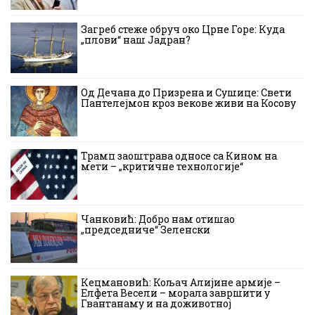
Загреб стеже обруч око Црне Горе: Куда
„плови“ наш Јадран?
Од Дечана до Призрена и Сушице: Свети
Пантелејмон кроз векове живи на Косову
Трамп заоштрава односе са Кином на
мети – „критичне технологије“
Чанковић: Добро нам отишао
„председниче“ Зеленски
Кецмановић: Кољач Алијине армије –
Елфета Весели – морала завршити у
Гвантанаму и на доживотној