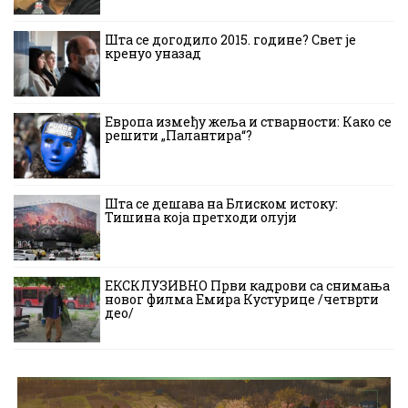
Шта се догодило 2015. године? Свет је
кренуо уназад
Европа између жеља и стварности: Како се
решити „Палантира“?
Шта се дешава на Блиском истоку:
Тишина која претходи олуји
ЕКСКЛУЗИВНО Први кадрови са снимања
новог филма Емира Кустурице /четврти
део/