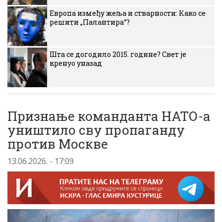
Европа између жеља и стварности: Како се
решити „Палантира“?
Шта се догодило 2015. године? Свет је
кренуо уназад
Признање команданта НАТО-а
уништило сву пропаганду
против Москве
13.06.2026. - 17:09