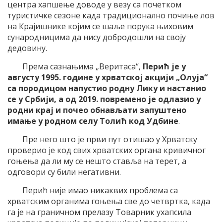
центра хапшење доводе у везу са почетком
туристичке сезоне када традиционално почиње лов
на Крајишнике којим се шаље порука њиховим
сународницима да нису добродошли на своју
дедовину.
Према сазнањима „Веритаса“,
Перић је у
августу 1995. године у хрватској акцији „Олуја“
са породицом напустио родну Лику и настанио
се у Србији, а од 2019. повремено је одлазио у
родни крај и почео обнављати запуштено
имање у родном селу Толић код Удбине
.
Пре него што је први пут отишао у Хрватску
проверио је код свих хрватских органа кривичног
гоњења да ли му се нешто ставља на терет, а
одговори су били негативни.
Перић није имао никаквих проблема са
хрватским органима гоњења све до четвртка, када
га је на граничном прелазу Товарник ухапсила