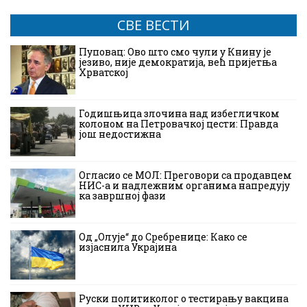
СВЕ ВЕСТИ
Пуповац: Ово што смо чули у Книну је
језиво, није демократија, већ пријетња
Хрватској
Годишњица злочина над избегличком
колоном на Петровачкој цести: Правда
још недостижна
Огласио се МОЛ: Преговори са продавцем
НИС-а и надлежним органима напредују
ка завршној фази
Од „Олује“ до Сребренице: Како се
изјаснила Украјина
Руски политиколог о тестирању вакцина