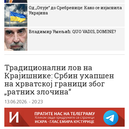
Од „Олује“ до Сребренице: Како се изјаснила
Украјина
Владимир Умељић: QUO VADIS, DOMINE?
Традиционални лов на
Крајишнике: Србин ухапшен
на хрватској граници због
„ратних злочина“
13.06.2026. - 20:23