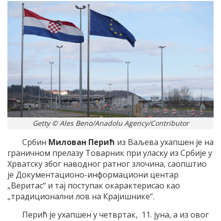
Getty © Ales Beno/Anadolu Agency/Contributor
Србин
Милован Перић
из Ваљева ухапшен је на
граничном прелазу Товарник при уласку из Србије у
Хрватску због наводног ратног злочина, саопштио
је Документационо-информациони центар
„Веритас“ и тај поступак окарактерисао као
„традиционални лов на Крајишнике“.
Перић је ухапшен у четвртак, 11. јуна, а из овог