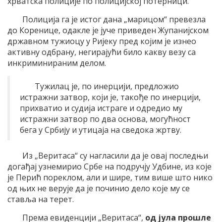
хрватска полиције по полицијској потерници.
Полиција га је истог дана „марицом“ превезла
до Коренице, одакле је јуче приведен Жупанијском
државном тужиоцу у Ријеку пред којим је изнео
активну одбрану, негирајући било какву везу са
инкриминираним делом.
Тужилац је, по инерцији, предложио
истражни затвор, који је, такође по инерцији,
прихватио и судија истраге и одредио му
истражни затвор по два основа, могућност
бега у Србију и утицаја на сведока жртву.
Из „Веритаса“ су нагласили да је овај последњи
догађај узнемирио Србе на подручју Удбине, из које
је Перић пореклом, али и шире, тим више што нико
од њих не верује да је починио дело које му се
ставља на терет.
Према евиденцији „Веритаса“,
од јула прошле