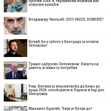
против ХИВ-а: Украјински војници као
покусни кунићи
Владимир Умељић: QUO VADIS, DOMINE?
Вучић ће у суботу у Београду угостити
Зеленског
Трамп одбрусио Зеленском: Ништа од
ракета, и нама су потребне
Рам: Велика је вероватноћа да ћемо до
краја 2026. ослободити и Харков и бар део
Запорожја
Михаило Братић: Чији је Вучји до?