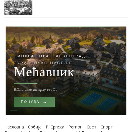
Насловна
Србија
Р. Српска
Регион
Свет
Спорт