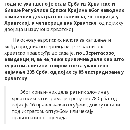
године ухапшено је осам Срба из Хрватске и
бивше Републике Српске Крајине због наводних
кривичних дела ратног злочина, четворица у
Хрватској, а четворица ван Хрватске
, од којих су
двојица и изручена Хрватској.
На основу европских налога за хапшење и
међународних потерница које је расписало
хрватско правосуђе до сада је,
по „Веритасовој
евиденцији, за најтежа кривична дела као што
су ратни злочини, широм света ухапшено
најмање 205 Срба, од којих су 85 екстрадирана у
Хрватску
.
Због кривичних дела ратних злочина у
хрватским затворима је тренутно 28 Срба, од
којих је 16 правоснажно осуђено, док су остали
под истрагом, оптужбом или чекају
правоснажност пресуда.