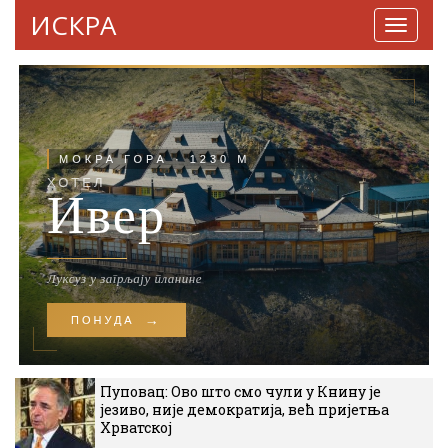
ИСКРА
Навига
Пуповац: Ово што смо чули у Книну је
језиво, није демократија, већ пријетња
Хрватској