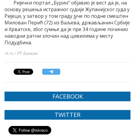
Ријечки портал „Бурин“ објавио је вест да је, на
основу решења истражног судије Жупанијског суда у
Ријеци, у затвор у том граду јуче по подне смештен
Милован Перић (72) из Ваљева, држављанин Србије
и Хрватске, због сумње да је пре 34 године починио
наводни ратни злочин над цивилима у месту
Подудбина.
rt.rs / РТ Балкан
FACEBOOK
TWITTER