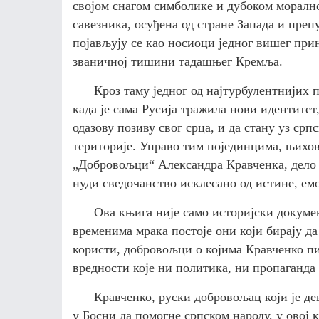
својом снагом симболике и дубоком морално
савезника, осуђена од стране Запада и пре
појављују се као носиоци једног вишег прин
званичној тишини тадашњег Кремља.
Кроз таму једног од најтурбулентнијих 
када је сама Русија тражила нови идентитет
одазову позиву свог срца, и да стану уз српс
територије. Управо тим појединцима, њихов
„Добровољци“ Александра Кравченка, дело ко
нуди сведочанство исклесано од истине, ем
Ова књига није само историјски документ
временима мрака постоје они који бирају да
користи, добровољци о којима Кравченко пи
вредности које ни политика, ни пропаганда 
Кравченко, руски добровољац који је де
у Босни да помогне српском народу, у овој