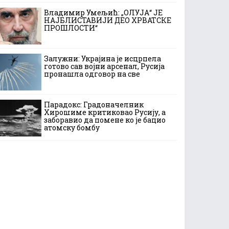
Владимир Умељић: „ОЛУЈА“ ЈЕ
НАЈБЛИСТАВИЈИ ДЕО ХРВАТСКЕ
ПРОШЛОСТИ“
Залужни: Украјина је исцрпела
готово сав војни арсенал, Русија
пронашла одговор на све
Парадокс: Градоначелник
Хирошиме критиковао Русију, а
заборавио да помене ко је бацио
атомску бомбу