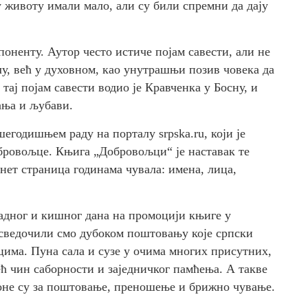
у животу имали мало, али су били спремни да дају
оненту. Аутор често истиче појам савести, али не
у, већ у духовном, као унутрашњи позив човека да
тај појам савести водио је Кравченка у Босну, и
ања и љубави.
егодишњем раду на порталу srpska.ru, који је
обровољце. Књига „Добровољци“ је наставак те
рнет страница годинама чувала: имена, лица,
ладног и кишног дана на промоцији књиге у
сведочили смо дубоком поштовању које српски
има. Пуна сала и сузе у очима многих присутних,
ећ чин саборности и заједничког памћења. А такве
, оне су за поштовање, преношење и брижно чување.