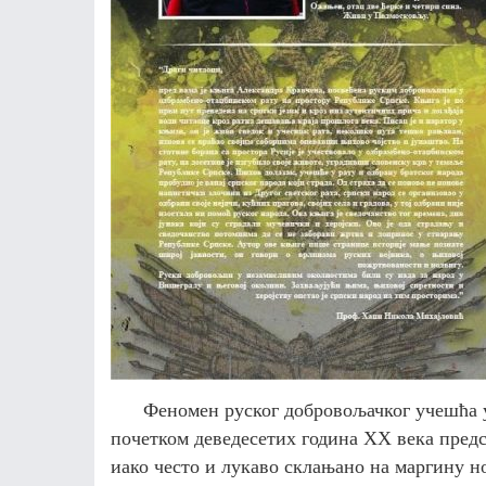
Феномен руског добровољачког учешћа у
почетком деведесетих година XX века предс
иако често и лукаво склањано на маргину но