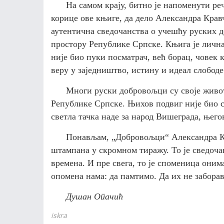
На самом крају, битно је напоменути р
корице ове књиге, да дело Александра Крав
аутентична сведочанства о учешћу руских 
простору Републике Српске. Књига је лична
није био пуки посматрач, већ борац, човек к
веру у заједништво, истину и идеал слободе
Многи руски добровољци су своје живот
Републике Српске. Њихов подвиг није био са
светла тачка наде за народ Вишеграда, њего
Понављам, „Добровољци“ Александра Кр
штампана у скромном тиражу. То је сведочан
времена. И пре свега, то је споменица оним
опомена нама: да памтимо. Да их не забора
Душан Опачић
iskra