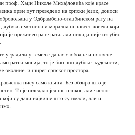
ечи проф. Хаџи Николе Михајловића које красе
ченка први пут преведено на српски језик, доноси
добровољаца у Одбрамбено-отаџбинском рату на
, дубоко емотивна и морална исповест човека који
оји је преживео ране рата, али никада није изгубио
.
е уградили у темеље данас слободне и поносне
мо ратна мисија, то је био чин дубоке људскости,
ве околине, и ширег српског простора.
авченка нису само књига. Без обзира што је
ство. То је огледало једног тешког, али часног
а који су дали највише што су имали, али и
вимо.