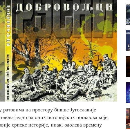
 ратовима на простору бивше Југославије
тавља једно од оних историјских поглавља које,
вије српске историје, ипак, одолева времену