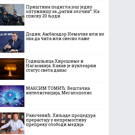
Приштина подигла још једну
оптужницу за „ратни злочин“: На
списку 20 људи
Додик: Амбасадор Немачке или не
зна да чита или свесно лаже
Годишњица Хирошиме и
Нагасакија: Какав је нуклеарни
статус света данас
МАКСИМ ТОМИЋ: Вештачка
интелигенција, Мегалополис
Ракочевић: Хиљаде процедура
прерастају у непремостиву
препреку слободи медија