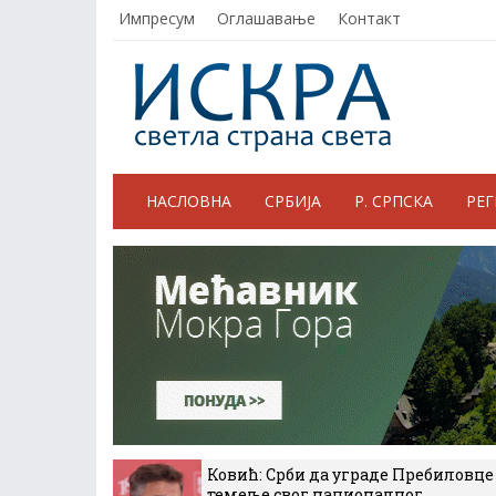
Импресум
Оглашавање
Контакт
НАСЛОВНА
СРБИЈА
Р. СРПСКА
РЕ
Ковић: Срби да уграде Пребиловце
темеље свог националног