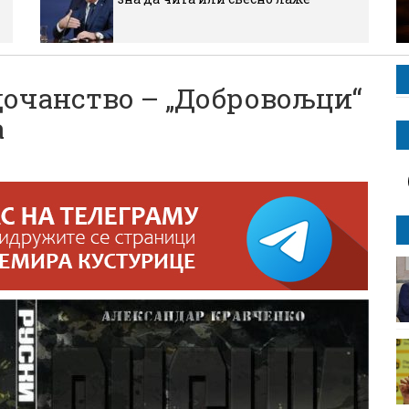
едочанство – „Добровољци“
а