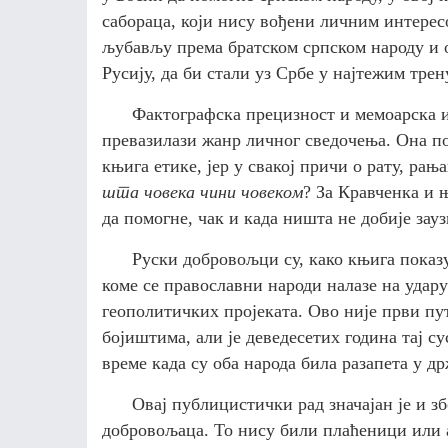
сабораца, који нису вођени личним интерес
љубављу према братском српском народу и о
Русију, да би стали уз Србе у најтежим тре
Фактографска прецизност и мемоарска и
превазилази жанр личног сведочења. Она по
књига етике, јер у свакој причи о рату, рањ
шта човека чини човеком
? За Кравченка и њ
да помогне, чак и када ништа не добије зауз
Руски добровољци су, како књига показу
коме се православни народи налазе на удар
геополитичких пројеката. Ово није први пут
бојиштима, али је деведесетих година тај с
време када су оба народа била разапета у др
Овај публицистички рад значајан је и з
добровољаца. То нису били плаћеници или 