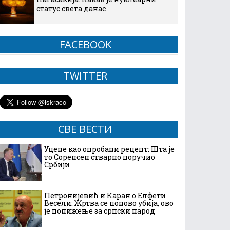
статус света данас
FACEBOOK
TWITTER
СВЕ ВЕСТИ
Уцене као опробани рецепт: Шта је
то Соренсен стварно поручио
Србији
Петронијевић и Каран о Елфети
Весели: Жртва се поново убија, ово
је понижење за српски народ