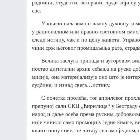
радници, студенти, ветерани, људи који су 
све.
У књизи налазимо и важну духовну комп
у рационалном или правно-световном смисл
следи истину, чак и по цену живота. Управо 
чини срж његовог промишљања рата, страд
Велика заслуга припада и ауторовом виш
постао дигитални архив сећања на руске д
мисије, она материјализује оно што је инте
судбине, и изнад свега…истину.
С почетка пролећа, тог априлског прох
препуној сали СКЦ „Ћирилица“ у Београду 
народ и даље осећа према руским добровољц
није чинило само промоцију једне књиге, в
књиге попут ове, не читају се само једном