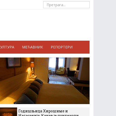
КУЛТУРА
МЕЋАВНИК
РЕПОРТЕРИ
Годишњица Хирошиме и
Нагасакија: Какав је нуклеарни