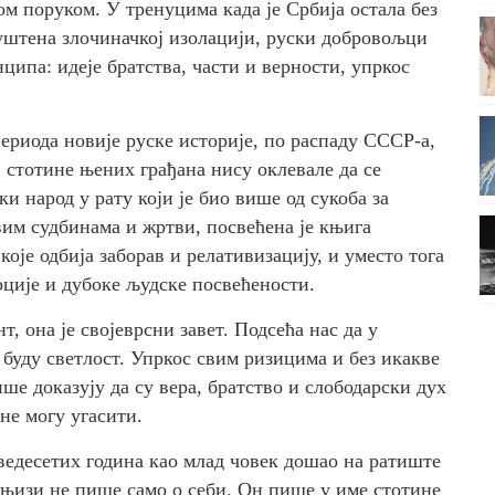
м поруком. У тренуцима када је Србија остала без
пуштена злочиначкој изолацији, руски добровољци
ципа: идеје братства, части и верности, упркос
периода новије руске историје, по распаду СССР-а,
, стотине њених грађана нису оклевале да се
ки народ у рату који је био више од сукоба за
им судбинама и жртви, посвећена је књига
је одбија заборав и релативизацију, и уместо тога
оције и дубоке људске посвећености.
, она је својеврсни завет. Подсећа нас да у
 буду светлост. Упркос свим ризицима и без икакве
ше доказују да су вера, братство и слободарски дух
не могу угасити.
ведесетих година као млад човек дошао на ратиште
 књизи не пише само о себи. Он пише у име стотине