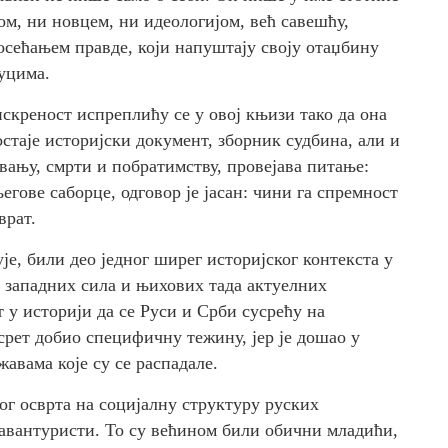
ом, ни новцем, ни идеологијом, већ савешћу,
сећањем правде, који напуштају своју отаџбину
нуцима.
скреност испреплићу се у овој књизи тако да она
стаје историјски документ, зборник судбина, али и
авању, смрти и побратимству, провејава питање:
егове саборце, одговор је јасан: чини га спремност
врат.
је, били део једног ширег историјског контекста у
у западних сила и њихових тада актуелних
 у историји да се Руси и Срби сусрећу на
усрет добио специфичну тежину, јер је дошао у
жавама које су се распадале.
бог осврта на социјалну структуру руских
авантуристи. То су већином били обични младићи,