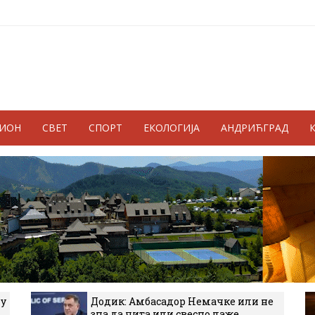
ГИОН
СВЕТ
СПОРТ
ЕКОЛОГИЈА
АНДРИЋГРАД
 у
Додик: Амбасадор Немачке или не
зна да чита или свесно лаже