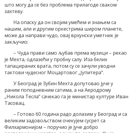
што могу да се без проблема прилагоде сваком
захтеву.
На опаску да он својим умећем и знањем са
нашим, али и другим оркестрима широм планете,
може да направи чудо, овај врхунски уметник је
закључио:
– Чуда прави само љубав према музици – рекао
је Мехта, одлазећи у пробну салу. Иза белих
тапацираних врата, потом су се зачули уводни
тактови чудесног Моцартовог „Јупитера“.
У Београд је Зубин Мехта допутовао јуче у
раним поподневним сатима, а на Аеродрому
„Никола Тесла“ сачекао га је министар културе Иван
Тасовац.
– Готово 60 година радо долазим у Београд и са
великим задовољством очекујем сусрет са
Филхармонијом – поручио је јуче добро