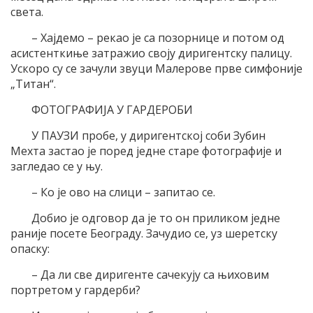
света.
– Хајдемо – рекао је са позорнице и потом од
асистенткиње затражио своју диригентску палицу.
Ускоро су се зачули звуци Малерове прве симфоније
„Титан“.
ФОТОГРАФИЈА У ГАРДЕРОБИ
У ПАУЗИ пробе, у диригентској соби Зубин
Мехта застао је поред једне старе фотографије и
загледао се у њу.
– Ко је ово на слици – запитао се.
Добио је одговор да је то он приликом једне
раније посете Београду. Зачудио се, уз шеретску
опаску:
– Да ли све диригенте сачекују са њиховим
портретом у гардерби?