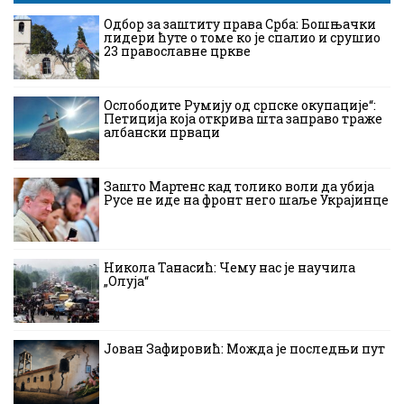
Одбор за заштиту права Срба: Бошњачки
лидери ћуте о томе ко је спалио и срушио
23 православне цркве
Ослободите Румију од српске окупације“:
Петиција која открива шта заправо траже
албански прваци
Зашто Мартенс кад толико воли да убија
Русе не иде на фронт него шаље Украјинце
Никола Танасић: Чему нас је научила
„Олуја“
Јован Зафировић: Можда је последњи пут