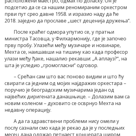
расположени маестро, одмах по доласку. Он је
подсетио да се са нашим реномираним оркестром
први пут срео давне 1958. и изразио наду да ће
2018. заједно да прославе „шест деценија дружења“.
После краћег одмора упутио се, у пратњи
министра Тасовца, у Филхармонију, где је започео
прву пробу. Улазећи међу музичаре и новинаре,
Мехта се, наишавши на тишину као када професор
улази међу ђаке, нашалио рекавши: „А аплауз?“, на
шта је уследио „громогласни“ одговор.
– Срећан сам што вас поново видим и што ћу
свирати са једним од мојих најдражих оркестара –
поручио је београдским музичарима један од
највећих диригената данашњице. – Долазим вам са
новим коленом – духовито се осврнуо Мехта на
недавну операцију.
А да га здравствени проблеми нису омели у
послу сазнали смо када је рекао да је у последњих
месец дана одржао петнаест концерата широм