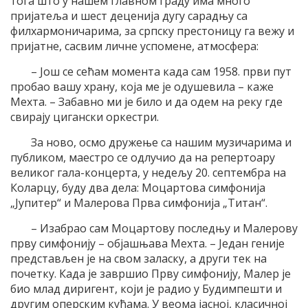
тога што у нашем главном граду има много
пријатеља и шест деценија дугу сарадњу са
филхармоничарима, за српску престоницу га вежу и
пријатне, сасвим личне успомене, атмосфера:
– Још се сећам момента када сам 1958. први пут
пробао вашу храну, која ме је одушевила – каже
Мехта. – Забавно ми је било и да одем на реку где
свирају цигански оркестри.
За ново, осмо дружење са нашим музичарима и
публиком, маестро се одлучио да на репертоару
великог гала-концерта, у недељу 20. септембра на
Коларцу, буду два дела: Моцартова симфонија
„Јупитер“ и Малерова Прва симфонија „Титан“.
– Изабрао сам Моцартову последњу и Малерову
прву симфонију – објашњава Мехта. – Један геније
представљен је на свом заласку, а други тек на
почетку. Када је завршио Прву симфонију, Малер је
био млад диригент, који је радио у Будимпешти и
другим оперским кућама. У веома јасној, класичној