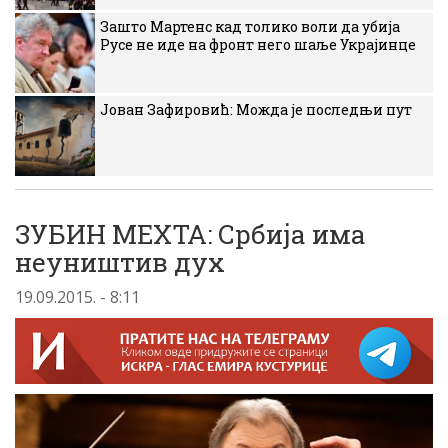
Зашто Мартенс кад толико воли да убија
Русе не иде на фронт него шаље Украјинце
Јован Зафировић: Можда је последњи пут
ЗУБИН МЕХТА: Србија има
неуништив дух
19.09.2015. - 8:11