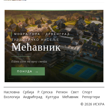
Насловна
Србија
Р. Српска
Регион
Свет
Спорт
Екологија
Андрићград
Култура
Мећавник
Репортери
© 2026 ИСКРА