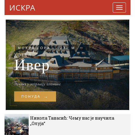
ИСКРА
Навига
Никола Танасић: Чему нас је научила
„Олуја“