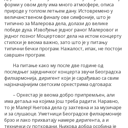
форми у овом делу има много атмосфере, описа
природе у топлом летњем дану. Истовремено у
величанственом финалу ове симфоније, што је
типично за Малерова дела, долази до велике
победе духа. Извођење једног раног Малеровог и
једног позног Моцертовог дела на истом концерту
стилски је веома важно, зато што је у питању
типични бечки програм. Нажалост, ипак, не постоји
савршен програм.
На питање како му после две године од
последњег заједничког концерта звучи Београдска
филхармонија, диригент који је сарађивао са свим
најзначајнијим светским оркестрима одговара:
– Оркестар је веома добро припремљен, али
има детаља на којима још треба радити. Наравно,
то је Малер! Његова дела су захтевна и за музичаре
и за слушаоце. Уметници Београдске филхармоније
брзо и лако прихватају намере диригента, а и
технички су потковани. Њихова добра особина је