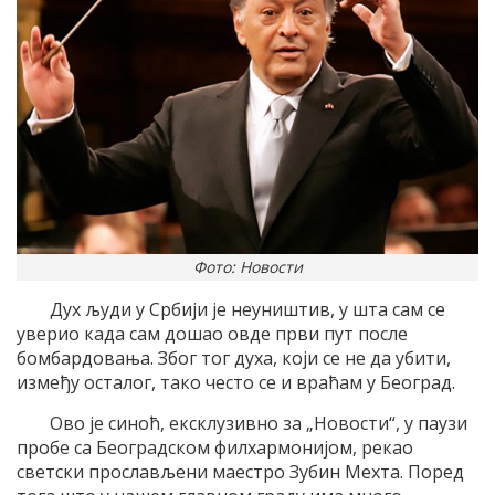
Фото: Новости
Дух људи у Србији је неуништив, у шта сам се
уверио када сам дошао овде први пут после
бомбардовања. Због тог духа, који се не да убити,
између осталог, тако често се и враћам у Београд.
Ово је синоћ, ексклузивно за „Новости“, у паузи
пробе са Београдском филхармонијом, рекао
светски прослављени маестро Зубин Мехта. Поред