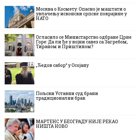
Москва о Космету: Опасно је маштати о
увлачењу исконски српске покрајине у
НАТО
Огласило се Министарство одбране Црне
Горе: Да ли ће у војни савез са Загребом,
Тираном и Приштином?
„Ђедов сабор“ у Осојану
Пољски Уставни суд брани
традиционални брак
МАРТЕНС У БЕОГРАДУ НИЈЕ РЕКАО
НИШТА НОВО