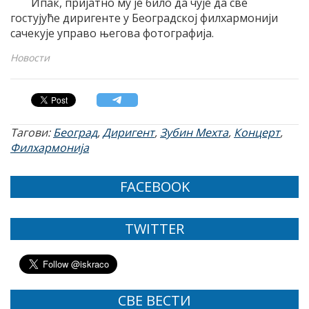
Ипак, пријатно му је било да чује да све
гостујуће диригенте у Београдској филхармонији
сачекује управо његова фотографија.
Новости
Тагови:
Београд
,
Диригент
,
Зубин Мехта
,
Концерт
,
Филхармонија
FACEBOOK
TWITTER
СВЕ ВЕСТИ