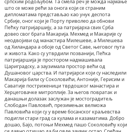
српским родољубом. Та смела реч је можда најмање
што се може рећи за онога који се страним
дипломатама представљао као унук деспота
Србије, оног који је Порту приволео да обнови
Пећку патријаршију, а за патријарха свих Срба
довео свог брата Макарија. Мехмед и Макарије су
неодвојиви од манастира Милешеве, а Милешева
од Хиландара а обоје од Светог Саве, његовог пута
и живота. Како су утврдили позванији, Пећка
патријаршија је простором надмашивала
Цариградску, а заузимала простор већи од
Душановог царства. И патријарси који су наследили
Макарија били су Соколовићи, Антоније, Герисим и
Саватије постриженици тврдошког манастира и
Херцеговачке митроплије. За његов повратак и
данашњи долазак заслужан је мостоградитељ
Слободан Павловић, презимењак велможа
Павловића који су у време босанског краљевства
подигли стари град са кулама и казаматима. Добро
дошао, Бајо, потоњи Мехмед пашо Соколовићу који
си давно отишао да би овде заувек остао. Срећан