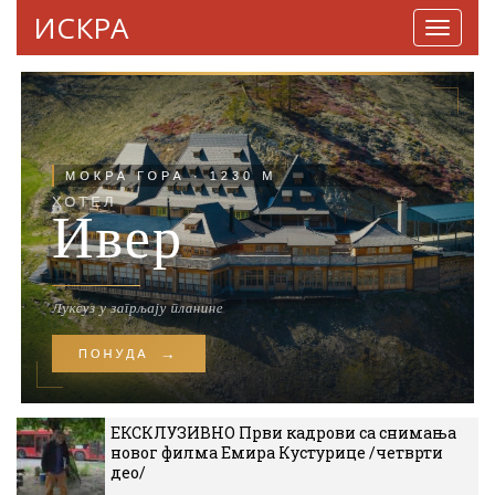
ИСКРА
Навига
ЕКСКЛУЗИВНО Први кадрови са снимања
новог филма Емира Кустурице /четврти
део/