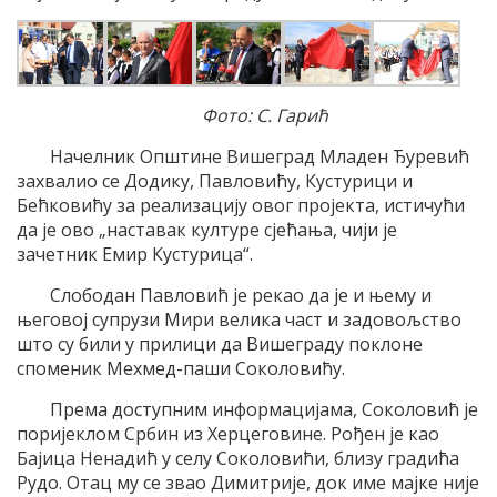
Фото: С. Гарић
Начелник Општине Вишеград Младен Ђуревић
захвалио се Додику, Павловићу, Кустурици и
Бећковићу за реализацију овог пројекта, истичући
да је ово „наставак културе сјећања, чији је
зачетник Емир Кустурица“.
Слободан Павловић је рекао да је и њему и
његовој супрузи Мири велика част и задовољство
што су били у прилици да Вишеграду поклоне
споменик Мехмед-паши Соколовићу.
Према доступним информацијама, Соколовић је
поријеклом Србин из Херцеговине. Рођен је као
Бајица Ненадић у селу Соколовићи, близу градића
Рудо. Отац му се звао Димитрије, док име мајке није