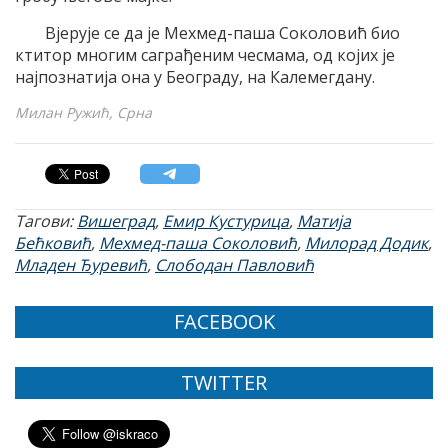
Вјерује се да је Мехмед-паша Соколовић био
ктитор многим саграђеним чесмама, од којих је
најпознатија она у Београду, на Калемегдану.
Милан Ружић, Срна
Тагови:
Вишеград
,
Емир Кустурица
,
Матија
Бећковић
,
Мехмед-паша Соколовић
,
Милорад Додик
,
Младен Ђуревић
,
Слободан Павловић
FACEBOOK
TWITTER