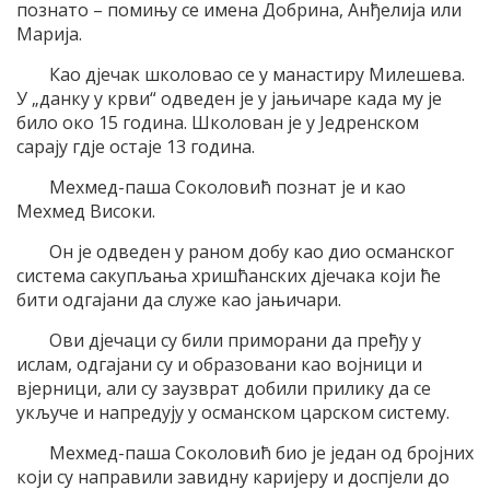
познато – помињу се имена Добрина, Анђелија или
Марија.
Као дјечак школовао се у манастиру Милешева.
У „данку у крви“ одведен је у јањичаре када му је
било око 15 година. Школован је у Једренском
сарају гдје остаје 13 година.
Мехмед-паша Соколовић познат је и као
Мехмед Високи.
Он је одведен у раном добу као дио османског
система сакупљања хришћанских дјечака који ће
бити одгајани да служе као јањичари.
Ови дјечаци су били приморани да пређу у
ислам, одгајани су и образовани као војници и
вјерници, али су заузврат добили прилику да се
укључе и напредују у османском царском систему.
Мехмед-паша Соколовић био је један од бројних
који су направили завидну каријеру и доспјели до