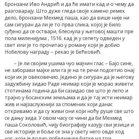
бронзани Иво Андрић и да ће имати кад и о чему да
разговарају. Што дуже гледа своје камено ремек
дело, бронзани Мехмед паша, као да више није ни
сам сигуран да ли је то прва слика, којој је било
суђено да се оствари, блеснула у његовој машти пре
пола миленијума , 1516. кад је у сепету одведен у
свет или је то прочитао у роману који је добио
Нобелову награду – рекао је Бећковић.
– Је ли својим ушима чуо мајчин глас – Бајо сине,
не заборави мајке или га је на те речи подсетио онај
који их је овековечио. Једино је сигуран да је његову
задужбину зидао Раде неимар који је морао живети
стотинама година да би сазидао све што је лепо и
трајно у босанским земљама и да је тај исти неимар
жив и најзаслужнији за споменик који данас
откривамо и да су живи они који ноћу руше све што
се дању зида. У овом часу се чини да би Мехмед
паша Соколовић, чију биографију казују сви језици и
све историје и боље се зна у свету него овде код
нас, који је водио победничке битке на три