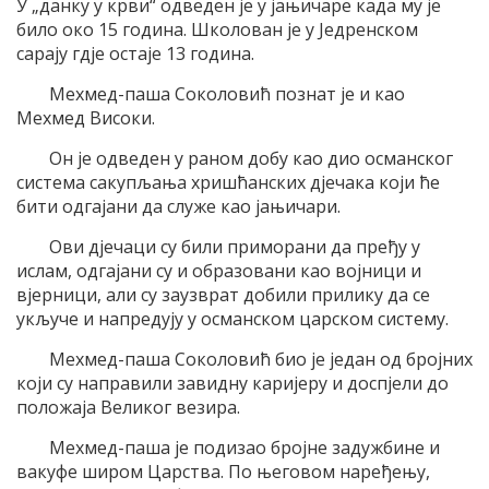
У „данку у крви“ одведен је у јањичаре када му је
било око 15 година. Школован је у Једренском
сарају гдје остаје 13 година.
Мехмед-паша Соколовић познат је и као
Мехмед Високи.
Он је одведен у раном добу као дио османског
система сакупљања хришћанских дјечака који ће
бити одгајани да служе као јањичари.
Ови дјечаци су били приморани да пређу у
ислам, одгајани су и образовани као војници и
вјерници, али су заузврат добили прилику да се
укључе и напредују у османском царском систему.
Мехмед-паша Соколовић био је један од бројних
који су направили завидну каријеру и доспјели до
положаја Великог везира.
Мехмед-паша је подизао бројне задужбине и
вакуфе широм Царства. По његовом наређењу,