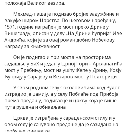
положаја Великог везира.
Мехмед-паша је подизао бројне задужбине и
вакуфе широм Царства. По његовом наређењу,
1571. године изграђен је мост преко Дрине у
Вишеграду, описан у делу „На Дрини ћуприја“ Иве
Андрића, који је за овај роман добио Нобелову
награду за књижевност
Он је подигао и три моста на просторима
садашње у БиХ и један у Црној Гори – Арсланагића
мост у Требињу, мост на ушћу Жепе у Дрину, Козју
Ћуприју у Сарајеву и Везиров мост у Подгорици.
У свом родном селу Соколовићима код Рудог
изградио је џамију, а у селу Поблаће код Прибоја,
према предању, подигао је и цркву која је више
пута рушена и обнављана.
Црква је изграђена у сараценском стилу и у
овом селу је сачувано предање да је сазидана на
гробу његове мајке.