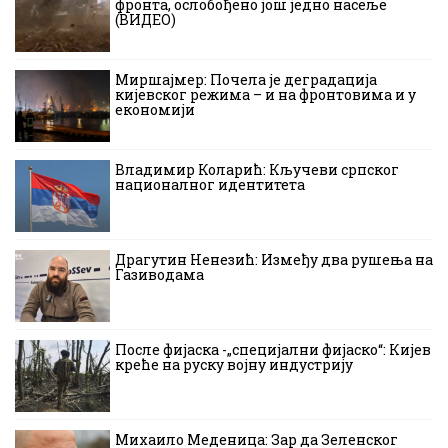
фронта, ослобођено још једно насеље
(ВИДЕО)
Миршајмер: Почела је деградација
кијевског режима – и на фронтовима и у
економији
Владимир Коларић: Кључеви српског
националног идентитета
Драгутин Ненезић: Између два рушења на
Газиводама
После фијаска -„специјални фијаско“: Кијев
креће на руску војну индустрију
Михаило Меденица: Зар да Зеленског