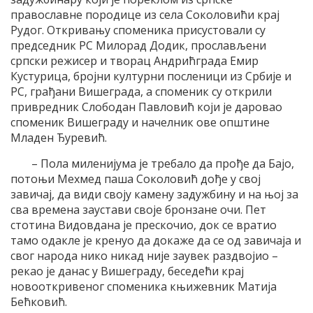
православне породице из села Соколовићи крај
Рудог. Откривању споменика присустовали су
председник РС Милорад Додик, прослављени
српски режисер и творац Андрићграда Емир
Кустурица, бројни културни посленици из Србије и
РС, грађани Вишеграда, а споменик су открили
привредник Слободан Павловић који је даровао
споменик Вишеграду и начелник ове општине
Младен Ђуревић.
– Пола миленијума је требало да прође да Бајо,
потоњи Мехмед паша Соколовић дође у свој
завичај, да види своју камену задужбину и на њој за
сва времена заустави своје бронзане очи. Пет
стотина Видовдана је прескочио, док се вратио
тамо одакле је кренуо да докаже да се од завичаја и
свог народа нико никад није заувек раздвојио –
рекао је данас у Вишеграду, беседећи крај
новооткривеног споменика књижевник Матија
Бећковић.