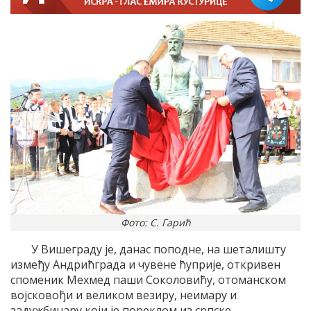
Фото: С. Гарић
У Вишеграду је, данас поподне, на шеталишту
између Андрићграда и чувене ћуприје, откривен
споменик Мехмед паши Соколовићу, отоманском
војсковођи и великом везиру, неимару и
задужбинару који је пореклом из српске