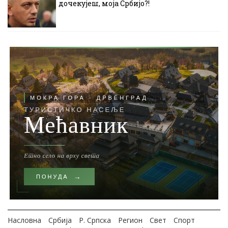
дочекујеш, моја Србијо?!
Насловна
Србија
Р. Српска
Регион
Свет
Спорт