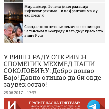
Миршајмер: Почела је деградација
кијевског режима – и на фронтовима и у
економији
Скандалозно питање немачког новинара
Зеленском у Београду: Како да убијемо што
више Руса
У ВИШЕГРАДУ ОТКРИВЕН
СПОМЕНИК МЕХМЕД ПАШИ
СОКОЛОВИЋУ: Добро дошао
Бајо! Давно отишао да би овде
заувек остао!
28.06.2017. - 17:33