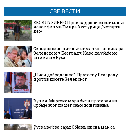
СВЕ ВЕСТИ
ЕКСКЛУЗИВНО Први кадрови са снимања
новог филма Емира Кустурице /четврти
део/
Скандалозно питање немачког новинара
Зеленском у Београду: Како да убијемо
што више Руса
„Ниси добродошао“: Протест у Београду
против посете Зеленског
Вулин: Мартенс мора бити протеран из
Србије због нашег самопоштовања
Руска војска гази: Објављен снимак са