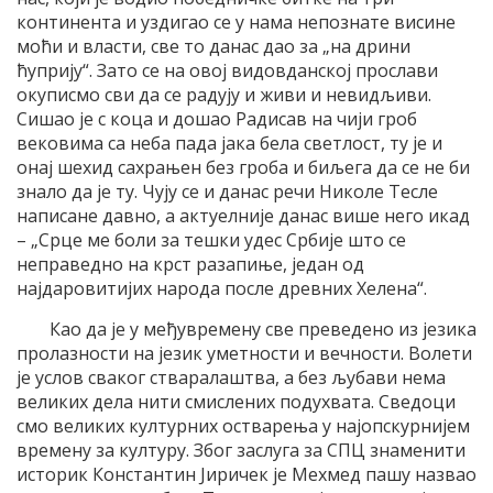
континента и уздигао се у нама непознате висине
моћи и власти, све то данас дао за „на дрини
ћуприју“. Зато се на овој видовданској прослави
окуписмо сви да се радују и живи и невидљиви.
Сишао је с коца и дошао Радисав на чији гроб
вековима са неба пада јака бела светлост, ту је и
онај шехид сахрањен без гроба и биљега да се не би
знало да је ту. Чују се и данас речи Николе Тесле
написане давно, а актуелније данас више него икад
– „Срце ме боли за тешки удес Србије што се
неправедно на крст разапиње, један од
најдаровитијих народа после древних Хелена“.
Као да је у међувремену све преведено из језика
пролазности на језик уметности и вечности. Волети
је услов сваког стваралаштва, а без љубави нема
великих дела нити смислених подухвата. Сведоци
смо великих културних остварења у најопскурнијем
времену за културу. Због заслуга за СПЦ знаменити
историк Константин Јиричек је Мехмед пашу назвао