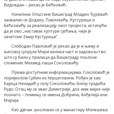
Видовдан – рекао је Бећковић.
Начелник Општине Вишеград Младен Ђуревић
захвалио се Додику, Павловићу, Кустурици и
Бећковићу за реализацију овог пројекта, истичући
да је ово „наставак културе сјећања, чији је
зачетник Емир Кустурица“.
Слободан Павловић је рекао да је и њему и
његовој супрузи Мири велика част и задовољство
што су били у прилици да Вишеграду поклоне
споменик Мехмед-паши Соколовићу.
Према доступним информацијама, Соколовић је
поријеклом Србин из Херцеговине. Рођен је као
Бајица Ненадић у селу Соколовићи, близу градића
Рудо. Отац му се звао Димитрије, док име мајке није
познато – помињу се имена Добрина, Анђелија или
Марија.
Као дјечак школовао се у манастиру Милешева.