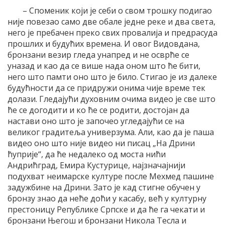
– Споменик који је себи о свом трошку подигао
није повезао само две обале једне реке и два света,
него је пребачен преко свих провалија и предрасуда
прошлих и будућих времена. И овог Видовдана,
бронзани везир гледа унапред и не осврће се
уназад и као да се више нада оном што ће бити,
него што памти оно што је било. Стигао је из далеке
будућности да се придружи онима чије време тек
долази. Гледајући духовним очима видео је све што
ће се догодити и ко ће се родити, достојан да
настави оно што је започео угледајући се на
великог градитеља универзума. Али, као да је паша
видео оно што није видео ни писац „На Дрини
ћуприје“, да ће недалеко од моста нићи
Андрићград, Емира Кустурице, најзначајнији
подухват неимарске културе после Мехмед пашине
задужбине на Дрини. Зато је кад стигне обучен у
бронзу знао да неће доћи у касабу, већ у културну
престоницу Републике Српске и да ће га чекати и
бронзани Његош и бронзани Никола Тесла и