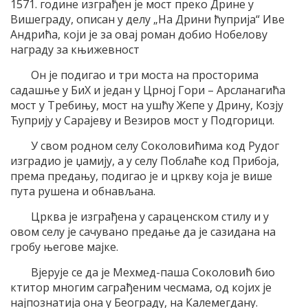
1571. године изграђен је мост преко Дрине у
Вишеграду, описан у делу „На Дрини ћуприја“ Иве
Андрића, који је за овај роман добио Нобелову
награду за књижевност
Он је подигао и три моста на просторима
садашње у БиХ и један у Црној Гори – Арсланагића
мост у Требињу, мост на ушћу Жепе у Дрину, Козју
Ћуприју у Сарајеву и Везиров мост у Подгорици.
У свом родном селу Соколовићима код Рудог
изградио је џамију, а у селу Поблаће код Прибоја,
према предању, подигао је и цркву која је више
пута рушена и обнављана.
Црква је изграђена у сараценском стилу и у
овом селу је сачувано предање да је сазидана на
гробу његове мајке.
Вјерује се да је Мехмед-паша Соколовић био
ктитор многим саграђеним чесмама, од којих је
најпознатија она у Београду, на Калемегдану.