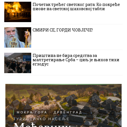
Почетак трећег светског рата: Ко покреће
пионе на светској шаховској табли
СМИРИ СЕ, ГОРДИ ЧОВЈЕЧЕ!
Приштина не бира средства за
малтретирање Срба – циљ је њихов тихи
егзодус