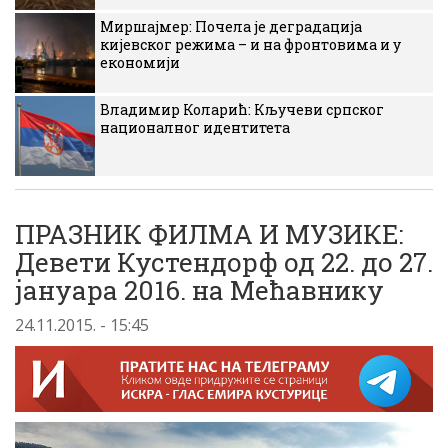
Миршајмер: Почела је деградација
кијевског режима – и на фронтовима и у
економији
Владимир Коларић: Кључеви српског
националног идентитета
ПРАЗНИК ФИЛМА И МУЗИКЕ:
Девети Кустендорф од 22. до 27.
јануара 2016. на Мећавнику
24.11.2015. - 15:45