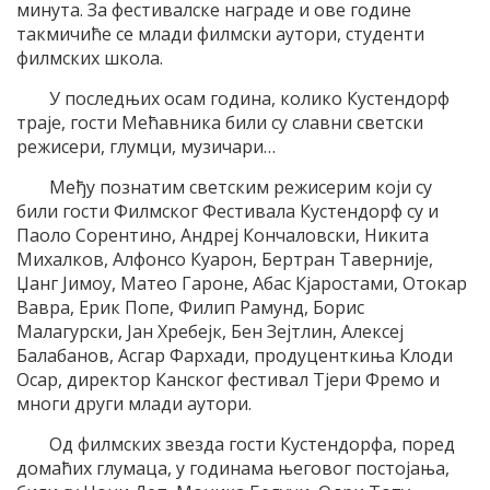
минута. За фестивалске награде и ове године
такмичиће се млади филмски аутори, студенти
филмских школа.
У последњих осам година, колико Кустендорф
траје, гости Мећавника били су славни светски
режисери, глумци, музичари…
Међу познатим светским режисерим који су
били гости Филмског Фестивала Кустендорф су и
Паоло Сорентино, Андреј Кончаловски, Никита
Михалков, Алфонсо Куарон, Бертран Таверније,
Џанг Јимоу, Матео Гароне, Абас Кјаростами, Отокар
Вавра, Ерик Попе, Филип Рамунд, Борис
Малагурски, Јан Хребејк, Бен Зејтлин, Алексеј
Балабанов, Асгар Фархади, продуценткиња Клоди
Осар, директор Канског фестивал Тјери Фремо и
многи други млади аутори.
Од филмских звезда гости Кустендорфа, поред
домаћих глумаца, у годинама његовог постојања,