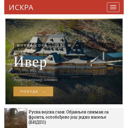
ИСКРА
Навига
Руска војска гази: Објављен снимак са
фронта, ослобођено још једно насеље
(ВИДЕО)