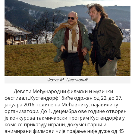
Фото: М. Цветковић
Девети Међународни филмски и музички
фестивал „Кустендорф“ биће одржан од 22. до 27.
јануара 2016. године на Мећавнику, најавили су
организатори. До 1. децембра ове године отворен
је конкурс за такмичарски програм Кустендорфа у
коме се приказују играни, документарни и
анимирани филмови чије трајање није дуже од 45