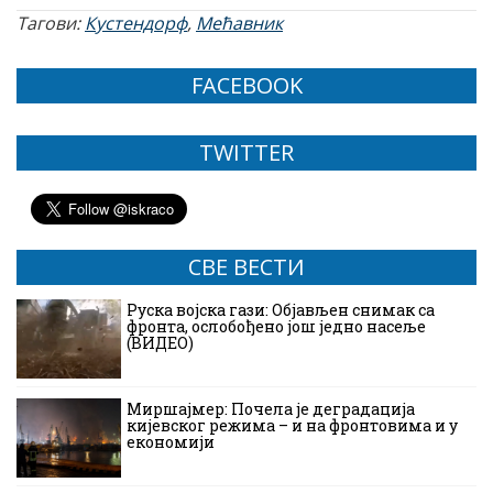
Тагови:
Кустендорф
,
Мећавник
FACEBOOK
TWITTER
СВЕ ВЕСТИ
Руска војска гази: Објављен снимак са
фронта, ослобођено још једно насеље
(ВИДЕО)
Миршајмер: Почела је деградација
кијевског режима – и на фронтовима и у
економији