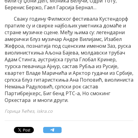
били су Џони Деп, Моника Белучи, Одри Тоту,
Беренис Бержо, Гаел Гарсија Бернал…
Сваку годину Филмског фестивала Кустендорф
пратиле су и свирке најбољих уметника домаће и
стране музичке сцене. Међу њима су: легендарни
амерички блуз музичар Андре Вилијамс, Изабел
Жефроа, познатија под сценским именом Заз, руска
виолинисткиња Аљона Бајева, молдавски трубач
Адам Стинга, аустријска група Глобал Кринер,
турска певачица Ајнур, састав Рубља из Русије,
квартет Владе Маричића и Арктор гудачи из Србије,
српска блуз гитаристкиња Ана Поповић, виолиниста
Немања Радуловић, српски рок састав
Партибрејкерс, Биг бенд РТС-а, Но смокинг
Оркестара и многи други.
Горица Ћећез, iskra.co