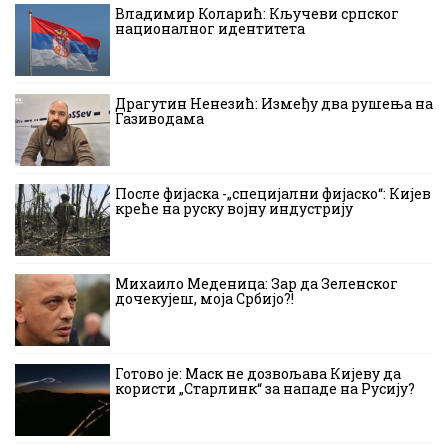
Владимир Коларић: Кључеви српског
националног идентитета
Драгутин Ненезић: Између два рушења на
Газиводама
После фијаска -„специјални фијаско“: Кијев
креће на руску војну индустрију
Михаило Меденица: Зар да Зеленског
дочекујеш, моја Србијо?!
Готово је: Маск не дозвољава Кијеву да
користи „Старлинк“ за нападе на Русију?