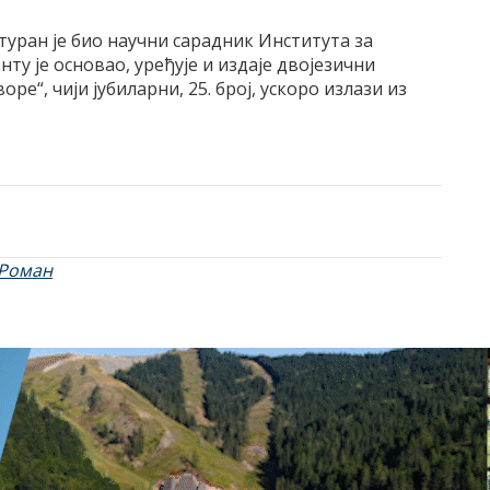
атуран је био научни сарадник Института за
ту је основао, уређује и издаје двојезични
ре“, чији јубиларни, 25. број, ускоро излази из
Роман