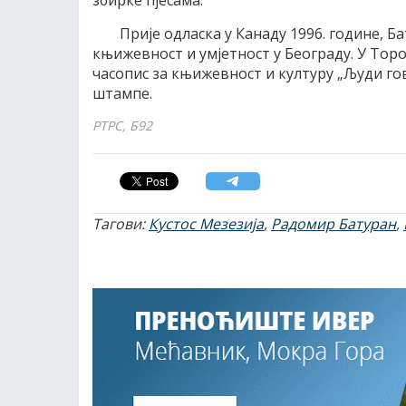
збирке пјесама.
Прије одласка у Канаду 1996. године, Б
књижевност и умјетност у Београду. У Торон
часопис за књижевност и културу „Људи гово
штампе.
РТРС, Б92
Тагови:
Кустос Мезезија
,
Радомир Батуран
,