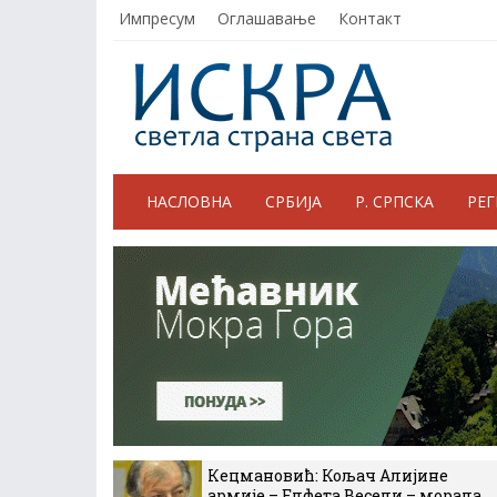
Импресум
Оглашавање
Контакт
НАСЛОВНА
СРБИЈА
Р. СРПСКА
РЕ
Кецмановић: Кољач Алијине
армије – Елфета Весели – морала