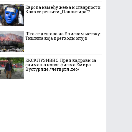
Европа између жеља и стварности:
Како се решити „Палантира“?
Шта се дешава на Блиском истоку:
Тишина која претходи олуји
ЕКСКЛУЗИВНО Први кадрови са
снимања новог филма Емира
Кустурице /четврти део/