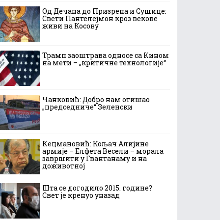
Од Дечана до Призрена и Сушице:
Свети Пантелејмон кроз векове
живи на Косову
Трамп заоштрава односе са Кином
на мети – „критичне технологије“
Чанковић: Добро нам отишао
„председниче“ Зеленски
Кецмановић: Кољач Алијине
армије – Елфета Весели – морала
завршити у Гвантанаму и на
доживотној
Шта се догодило 2015. године?
Свет је кренуо уназад