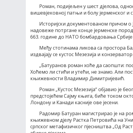
Роман, подијељен у шест дјелова, одно
вишевјековној патњи и болу јерменског и с
Историјски документованом причом о Ј
надовеже потргане конце јерменске породи
663. године до НАТО бомбардовања Србије 
Међу стотинама ликова са простора Ба
издвајају се кустос Мезезија и конзерватор
„Батуранов роман хоће да саопшти: по
Хоћемо ли стићи и утећи, не знамо. Али пос
књижевности Владимир Димитријевић.
Роман „Кустос Мезезија“ објавио је бео
предстојећем Сајму књига, биће током окто
Лондону и Канади касније ове јесени.
Радомир Батуран магистрирао је на ро
књижевном дјелу Растка Петровића на Унив
српског метафизичког пјесништва „Од Растк