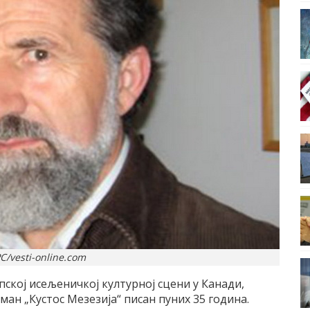
С/vesti-online.com
пској исељеничкој културној сцени у Канади,
ман „Кустос Мезезија“ писан пуних 35 година.