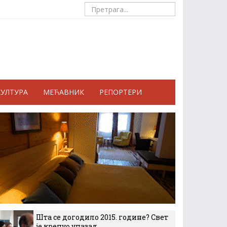
КУЛТУРА
МЕЋАВНИК
РЕПОРТЕРИ
Шта се догодило 2015. године? Свет
је кренуо уназад