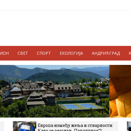
ГИОН
СВЕТ
СПОРТ
ЕКОЛОГИЈА
АНДРИЋГРАД
Европа између жеља и стварности:
Како се решити „Палантира“?