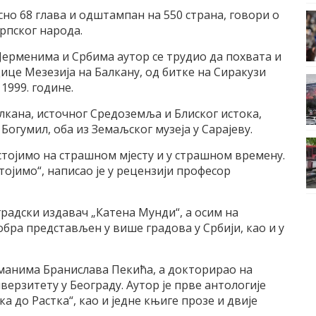
сно 68 глава и одштампан на 550 страна, говори о
рпског народа.
ерменима и Србима аутор се трудио да похвата и
це Мезезија на Балкану, од битке на Сиракузи
1999. године.
лкана, источног Средоземља и Блиског истока,
 Богумил, оба из Земаљског музеја у Сарајеву.
стојимо на страшном мјесту и у страшном времену.
тојимо“, написао је у рецензији професор
градски издавач „Катена Мунди“, а осим на
бра представљен у више градова у Србији, као и у
манима Бранислава Пекића, а докторирао на
ерзитету у Београду. Аутор је прве антологије
а до Растка“, као и једне књиге прозе и двије