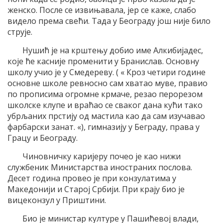
женско. После се извињавала, јер се каже, слабо
видело према свећи. Тада у Београду још није било
струје.
Нушић је на крштењу добио име Алкибијадес,
које ће касније променити у Бранислав. Основну
школу учио је у Смедереву. ( « Кроз четири године
основне школе ревносно сам хватао муве, правио
по прописима огромне крмаче, резао перорезом
школске клупе и враћао се сваког дана кући тако
убрљаних прстију од мастила као да сам изучавао
фарбарски занат. «), гимназију у Беграду, права у
Грацу и Београду.
Чиновничку каријеру почео је као нижи
службеник Министарства иностраних послова.
Десет година провео је при конзулатима у
Македонији и Старој Србији. При крају био је
вицеконзул у Приштини.
Био је министар културе у Пашићевој влади,