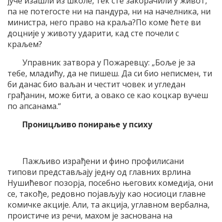
јуче изашли из школе, тек сте закорачили у живот,
па не потегосте ни на пандура, ни на начелника, ни
министра, него право на краља?По коме ћете ви
доцније у животу ударити, кад сте почели с
краљем?
Управник затвора у Пожаревцу: „Боље је за
тебе, младићу, да не пишеш. Да си био неписмен, ти
би данас био ваљан и честит човек и угледан
грађанин, може бити, а овако се као коцкар вучеш
по апсанама.“
Проницљиво понирање у психу
Пажљиво израђени и фино профилисани
типови представљају једну од главних врлина
Нушићевог позорја, посебно његових комедија, они
се, такође, редовно појављују као носиоци главне
комичке акције. Али, та акција, углавном вербална,
проистиче из речи, махом је заснована на