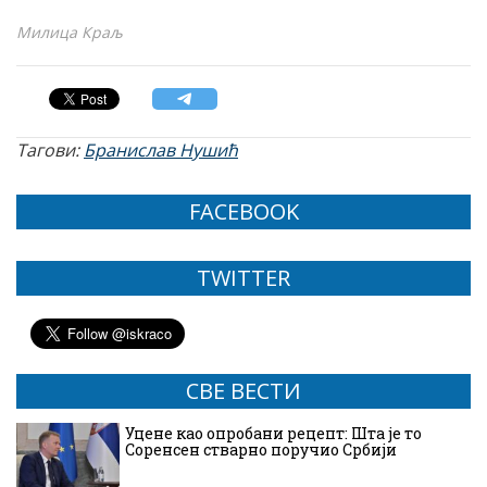
Милица Краљ
Тагови:
Бранислав Нушић
FACEBOOK
TWITTER
СВЕ ВЕСТИ
Уцене као опробани рецепт: Шта је то
Соренсен стварно поручио Србији