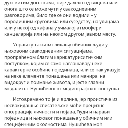
духовитим досеткама, није далеко од вицева или
онога што се може чути у свакодневним
разговорима, било где се они водили – у
породичним круговима или суседству, на улицама
или у некој од кафана у учмалој атмосфери
канцеларија или на неоком другом јавном месту.
Управо у таквом сликању обичних људи у
њиховоим свакодневним ситуацијама,
пропраћеном благим карикатуриситичким
поступком, којим се само наглашавају неке
карактерне особине појединаца, или се пак указује
на неке елементе понашања или манира, на
видокруг и поимање живота, и јесте главни
модалитет Нушићевог комедиографског поступка.
Истовремено то је и врлина, јер проистиче из
несвакидашње списатељске моћи прецизне
опсервације личности и појава, ћуди и нарави
поједница и њиховог понашања у обичним или
специфичним околностима. Нушићева моћ