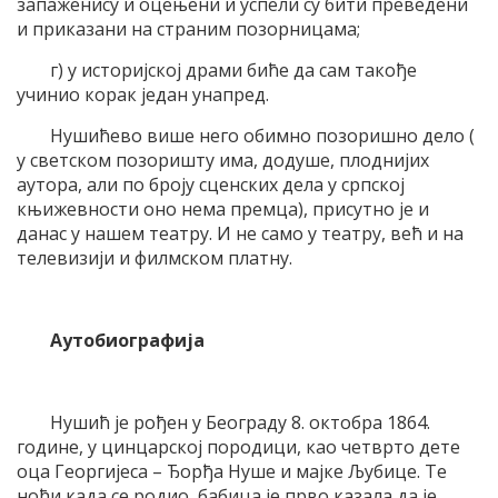
запаженису и оцењени и успели су бити преведени
и приказани на страним позорницама;
г) у историјској драми биће да сам такође
учинио корак један унапред.
Нушићево више него обимно позоришно дело (
у светском позоришту има, додуше, плоднијих
аутора, али по броју сценских дела у српској
књижевности оно нема премца), присутно је и
данас у нашем театру. И не само у театру, већ и на
телевизији и филмском платну.
Аутобиографија
Нушић је рођен у Београду 8. октобра 1864.
године, у цинцарској породици, као четврто дете
оца Георгијеса – Ђорђа Нуше и мајке Љубице. Те
ноћи када се родио, бабица је прво казала да је