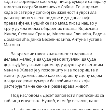
када се формирао као млад писац, хумор и сатира су
животна потреба уметничке Србије. То је време
када се сатира у српској књижевности уврстила
равноправно у њене родове и до данас није
превазиђена. Нушић се као млад писац нашао у
кругу духом веома обдарених писаца: Војислава
Илића, Стевана Сремца, Милована Глишића, Радоја
Домановића, Јанка Веселиновића, Антуна Густава
Матоша.
За време читавог књижевног стварања и
делања желео је да буде увек актуелан, да буде
дејствујући у своме времену, у друштву и његовим
менама. Живео је у позоришту и за позориште и
живот је доживљавао као позоришну сцену којом
влада слојевит хумор и безлобиви смех који
растерује тамне сенке и разведрава живот.
Под насловом « Десет заповести преписаних са
таблица искуства», Нушић, између осталог, каже:
« I – Не пиши зато што си одлучио да напишеш