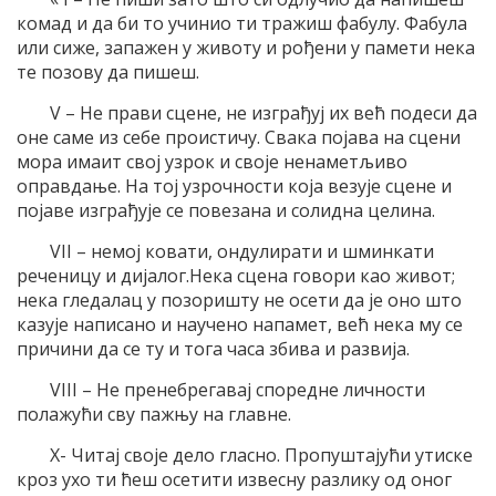
комад и да би то учинио ти тражиш фабулу. Фабула
или сиже, запажен у животу и рођени у памети нека
те позову да пишеш.
V – Не прави сцене, не изграђуј их већ подеси да
оне саме из себе проистичу. Свака појава на сцени
мора имаит свој узрок и своје ненаметљиво
оправдање. На тој узрочности која везује сцене и
појаве изграђује се повезана и солидна целина.
VII – немој ковати, ондулирати и шминкати
реченицу и дијалог.Нека сцена говори као живот;
нека гледалац у позоришту не осети да је оно што
казује написано и научено напамет, већ нека му се
причини да се ту и тога часа збива и развија.
VIII – Не пренебрегавај споредне личности
полажући сву пажњу на главне.
X- Читај своје дело гласно. Пропуштајући утиске
кроз ухо ти ћеш осетити извесну разлику од оног