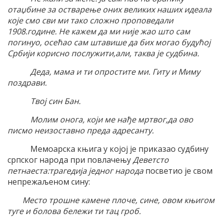
отаџбине за остварење оних великих наших идеала
које смо сви ми тако сложно проповедали
1908.године. Не кажем да ми није жао што сам
погинуо, осећао сам штавише да бих могао будућој
Србији корисно послужити,али, таква је судбина.
Деда, мама и ти опростите ми. Гиту и Миму
поздрави.
Твој син Бан.
Молим онога, који ме нађе мртвог,да ово
писмо неизоставно преда адресанту.
Мемоарска књига у којој је приказао судбину
српског народа при повлачењу
Деветсто
петнаеста:трагедија једног народа
посветио је свом
непрежаљеном сину:
Место трошне камене плоче, сине, овом књигом
туге и болова бележи ти тац гроб.