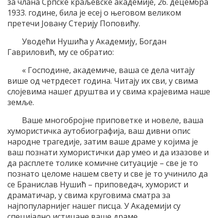
за члана Српске краљевске академије, 26. децембра
1933. године, била је есеј о његовом великом
претечи Јовану Стерију Поповићу.
Уводећи Нушића у Академију, Богдан
Гавриловић, му се обратио:
« Господине, академиче, ваша се дела читају
више од четрдесет година. Читају их сви, у свима
слојевима нашег друштва и у свима крајевима наше
земље.
Ваше многобројне приповетке и новеле, ваша
хумористичка аутобиографија, ваш дивни опис
народне трагедије, затим ваше драме у којима је
ваш познати хумористички дар умео и да изазове и
да расплете толике комичне ситуације – све је то
познато целоме нашем свету и све је то учинило да
се Бранислав Нушић – приповедач, хуморист и
драматичар, у свима круговима сматра за
најпопуларнијег нашег писца. У Академији су
специјално истицане ваше драме.