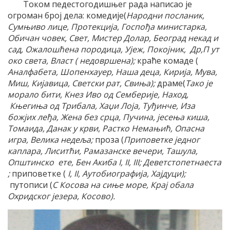
Током педестогодишњег рада написао је
огроман број дела: комедије(
Народни посланик,
Сумњиво лице, Протекција
,
Госпођа министарка,
Обичан човек, Свет, Мистер Долар, Београд некад и
сад, Ожалошћена породица, Ујеж, Покојник, Др,П ут
око света, Власт ( недовршена);
краће комаде (
Аналфабета, Шопенхауер, Наша деца, Кирија, Мува,
Миш, Кијавица, Светски рат, Свиња);
драме(
Тако је
морало бити, Кнез Иво од Семберије, Наход,
Књегиња од Трибала, Хаџи Лоја, Туђинче, Иза
божјих леђа, Жена без срца, Пучина, јесења киша,
Томаида, Данак у крви
,
Растко Немањић, Опасна
игра, Велика недеља;
проза (
Приповетке једног
каплара, Лиситћи, Рамазанске вечери, Ташула,
Општинско ете, Бен Акиба I, II, III; Деветстопетнаеста
;
приповетке (
I, II, Аутобиографија, Хајдуци);
путописи (
С Косова на сиње море, Крај обала
Охридског језера, Косово).