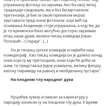
упражњену фотељу он заузима. Ако би овој лепој
традицији следовали, ма и без бесмртничких
претензија, ја бих се овом приликом морао
зауставити пред оном фотељом која већ од
оснивања Академије стоји упражњена, а коју би, да
је то временски било могућно достојно заузимао
итац наше драм, велики писац комедија Јован
Поповић – Стерија“ .(…)
Он је творац српске комедије и највећи наш
комедиграф…Као писац комедија он је далеко изнад
оних који су му претходили, оних који ће доћи за
њим, те представља једну усамљену, велику фигуру,
високу пирамиду на равној и необделаној пустари.“
На плодном тлу народног духа
Нушићев хумор и смисао за карикатуру у
пародију изникли су на плодном тлу духа. У време