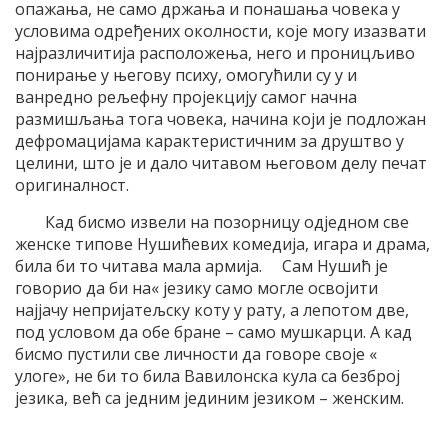
опажања, не само држања и понашања човека у
условима одређених околности, које могу изазвати
најразличитија расположења, него и проницљиво
понирање у његову психу, омогућили су у и
ванредно рељефну пројекцију самог начна
размишљања тога човека, начина који је подложан
дефромацијама карактеристичним за друштво у
целини, што је и дало читавом његовом делу печат
оригиналност.
Кад бисмо извели на позорницу одједном све
женске типове Нушићевих комедија, игара и драма,
била би то читава мала армија. Сам Нушић је
говорио да би на« језику само могле освојити
најјачу непријатељску коту у рату, а лепотом две,
под условом да обе бране – само мушкарци. А кад
бисмо пустили све личности да говоре своје «
улоге», не би то била Вавилонска кула са безброј
језика, већ са једним јединим језиком – женским.