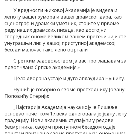
У вредности њиховој Академија је видела и
лепоту вашег хумора и вашег драмског дара, као
сценограф и драмски уметник, стојите у првоме
реду наших драмских писаца, као достојни
споредник ономе великом вашем претечи чији сте
унутрашњи лик у вашој приступној академској
беседи малочас тако лепо оцртали.
С ретким задовољством ја вас проглашавам за
првог члана Српске академије.»
Цела дворана устаје и дуго аплаудира Нушићу.
Нушић је говорио о своме претходнику Јовану
Поповићу Стерији:
„Најстарија Академија наука коју је Ришеље
основао почетком 17.века однеговала је једну лепу
традицију. Нови академик ступајући у редове
бесмртника, својом приступном беседом одаје
пошту и признање своме претходнику, ономе чију