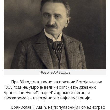
Фото: edukacija.rs
Пре 80 година, тачно на празник Богојављења
1938.године, умро је велики српски књижевник
Бранислав Нушић, највећи драмски писац, и
свесавремен – најигранији и најпопуларнији.
Бранислав Нушић, најпопуларнији комедиограф