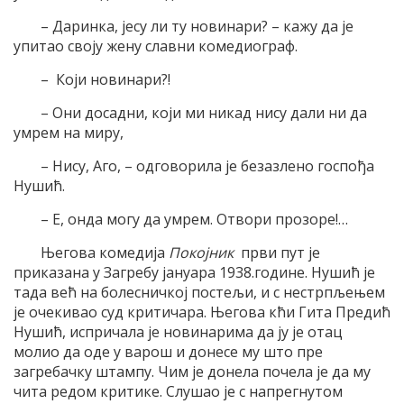
– Даринка, јесу ли ту новинари? – кажу да је
упитао своју жену славни комедиограф.
– Који новинари?!
– Они досадни, који ми никад нису дали ни да
умрем на миру,
– Нису, Аго, – одговорила је безазлено госпођа
Нушић.
– Е, онда могу да умрем. Отвори прозоре!…
Његова комедија
Покојник
први пут је
приказана у Загребу јануара 1938.године. Нушић је
тада већ на болесничкој постељи, и с нестрпљењем
је очекивао суд критичара. Његова кћи Гита Предић
Нушић, испричала је новинарима да ју је отац
молио да оде у варош и донесе му што пре
загребачку штампу. Чим је донела почела је да му
чита редом критике. Слушао је с напрегнутом