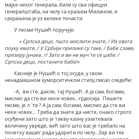
мајке неког генерала, били су сви офицри
генералштаба, на челу са краљем Миланом, и
сахрањена је уз велике почасти.
У песми Нушић поручује:
« Српска децо, пшто мислити знате, / Из овога
поуку имате, / У Србији прилике су таке, / бабе славе,
презиру јунаке. // Зато и ви не муч`те се џабе: /
Српска децо, постаните бабе!»
Касније је Нушић о тој осуди, у свом
ненадмашном хуморситичком стилу,писао следеће:
-А, ви сте, дакле, тај Нушић…А ја сам, богами,
мислио да сте ви неки човек…грдосија. Пишете
песме, је л `те ? А ја сам, богами, мислио да сте ви
неки човек… Треба да знате да нисте, онако строго
осуђени зато што је такву казну узахтевала
величину увреде, већ зато што вас је требало на
почетку вашег рада ударити по челу…Зар ви тек