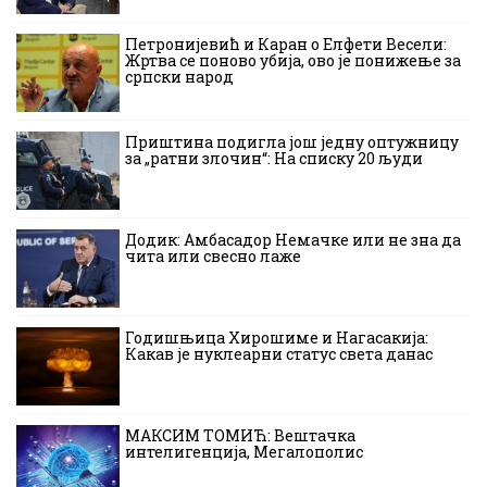
Петронијевић и Каран о Елфети Весели:
Жртва се поново убија, ово је понижење за
српски народ
Приштина подигла још једну оптужницу
за „ратни злочин“: На списку 20 људи
Додик: Амбасадор Немачке или не зна да
чита или свесно лаже
Годишњица Хирошиме и Нагасакија:
Какав је нуклеарни статус света данас
МАКСИМ ТОМИЋ: Вештачка
интелигенција, Мегалополис