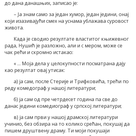
до дана данашњих, записао је:
– Ја знам само за један хумор, један једини, онај
који изазивајући смех на уснама ублажава суровост
живота.
Када је сводио резултате властитог књижевног
рада, Нушић је разложно, али и с мером, може се
чак рећи и скромно истакао:
« … Моја дела у целокупности посматрана дају
као резултат овај утисак:
а) ја сам, после Стерије и Трифковића, трећи по
реду комедограф у нашој литератури;
б) ја сам од пре четрдесет година па све до
данас једини комедиограф у српској литератури;
в) ја сам први у нашој драмској литератури
учинио, без обзира на то колико срећан, покушај да
пишем друштвену драму. Ти моји покушаји