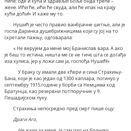
пиће; оде и кућа и здравље! Боље онда треће –
жене. Ићи ће, ићи ће свуда, али ће ипак на крају
кући доћи!» И каже му то.
Нушић је често правио ванбрачне шетње, али је
госпа Даринка душебрижницима који су јој на то
скретали пажњу, одговарала:
« Не верујем да мене мој Бранислав вара. А ако
је баш то истина, ништа ме се не тиче шта се догађа
иза кулиса, јер у ложи сам ја, госпођа Нушић!»
У браку су имали две кћери и сина Страхињу-
Бана, који је као један од 1300 каплара, погинуо у
септембру 1915.године у борби са Немцима код
Братунца, као резервни потпоручник у 9.
Пешадијском пуку.
Страхиња непосредно пред смрт пише оцу:
Драги Аго,
Не жали за мене. Ја сам пао на бранику