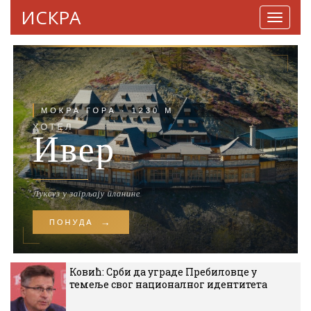
ИСКРА
Навига
Ковић: Срби да уграде Пребиловце у
темеље свог националног идентитета