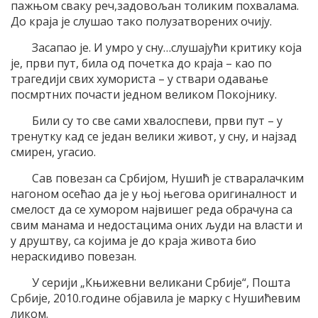
пажњом сваку реч,задовољан толиким похвалама.
До краја је слушао тако полузатворених очију.
Засапао је. И умро у сну…слушајући критику која
је, први пут, била од почетка до краја – као по
трагедији свих хумориста – у ствари одавање
посмртних почасти једном великом Покојнику.
Били су то све сами хвалоспеви, први пут – у
тренутку кад се један велики живот, у сну, и најзад
смирен, угасио.
Сав повезан са Србијом, Нушић је стваралачким
нагоном осећао да је у њој његова оригиналност и
смелост да се хумором највишег реда обрачуна са
свим манама и недостацима оних људи на власти и
у друштву, са којима је до краја живота био
нераскидиво повезан.
У серији „Књижевни великани Србије“, Пошта
Србије, 2010.године објавила је марку с Нушићевим
ликом.