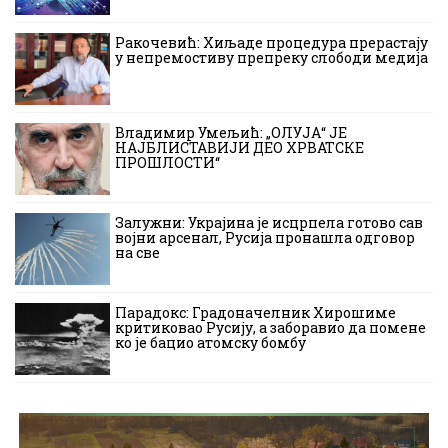
Ракочевић: Хиљаде процедура прерастају
у непремостиву препреку слободи медија
Владимир Умељић: „ОЛУЈА“ ЈЕ
НАЈБЛИСТАВИЈИ ДЕО ХРВАТСКЕ
ПРОШЛОСТИ“
Залужни: Украјина је исцрпела готово сав
војни арсенал, Русија пронашла одговор
на све
Парадокс: Градоначелник Хирошиме
критиковао Русију, а заборавио да помене
ко је бацио атомску бомбу