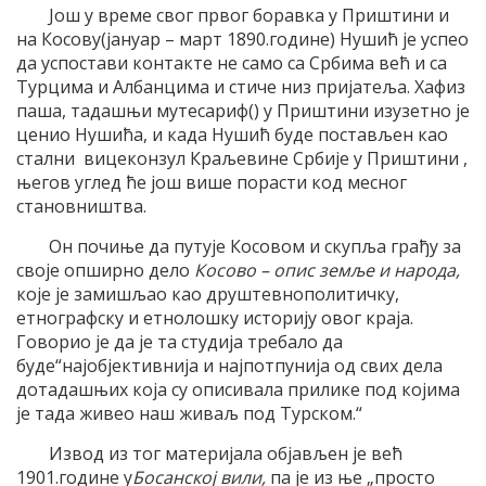
Још у време свог првог боравка у Приштини и
на Косову(јануар – март 1890.године) Нушић је успео
да успостави контакте не само са Србима већ и са
Турцима и Албанцима и стиче низ пријатеља. Хафиз
паша, тадашњи мутесариф() у Приштини изузетно је
ценио Нушића, и када Нушић буде постављен као
стални вицеконзул Краљевине Србије у Приштини ,
његов углед ће још више порасти код месног
становништва.
Он почиње да путује Косовом и скупља грађу за
своје опширно дело
Косово – опис земље и народа,
које је замишљао као друштевнополитичку,
етнографску и етнолошку историју овог краја.
Говорио је да је та студија требало да
буде“најобјективнија и најпотпунија од свих дела
дотадашњих која су описивала прилике под којима
је тада живео наш живаљ под Турском.“
Извод из тог материјала објављен је већ
1901.године у
Босанској вили,
па је из ње „просто