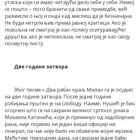
утиска који си имао читајући дело себи у себи. Немој
се пошто – пото бранити од сваке примедбе, већ
размисли о њој и онда кад мислиш да је безначајна.
Не буди нетрпељив према јавној критици. Ако је
повољна не сматрај је као полису осигуравајућег
друштва; ако је неповољна, не сматрај је као своју
посмртну листу.
Две године затвора
Због песме « Два раба» краљ Милан га је осудио
на две године затвора. После једне године
робијања пуштен је на слободу. Наиме, Нушић је био
огорчен што се на сахрани великог српског јунака
Михаила Катанића, који је преминуо од задобијених
рана, није појавио ни један виши официр ни
генерал, па чак није било ни обавезне војне музике.
Међутим, преходних дана, на сахрани једне бабе,