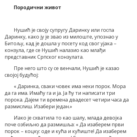
Породични живот
Нушић је своју супругу Даринку или госпа
Даринку, како ју је звао из милоште, упознао у
Битољу, кад је дошла у посету код свог ујака –
конзула, где се Нушић налазио као млађи
представник Српског конзулата.
Пре него што су се венчали, Нушић је казао
својој будућој:
« Даринка, сваки човек има неки порок. Мора
да га има. Имаћу га и ја. Ја ћу ти написати три
порока. Дајем ти времена двадесет четири часа да
размислиш. Изабери један.»
Иако је схватила то као шалу, млада девојка
поче озбиљно да размишља: « Да изаберем први
порок – коцку: оде и кућа и кућиште! Да изаберем