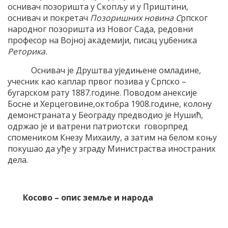
оснивач позоришта у Скопљу и у Приштини,
оснивач и покретач
Позоришних новина С
рпског
народног позоришта из Новог Сада, редовни
професор на Војној академији, писац уџбеника
Реторика.
Оснивач је Друштва уједињене омладине,
учесник као каплар првог позива у Српско –
бугарском рату 1887.године. Поводом анексије
Босне и Херцеговине,октобра 1908.године, колону
демонстраната у Београду предводио је Нушић,
одржао је и ватрени патриотски говорпред
спомеником Кнезу Михаилу, а затим на белом коњу
покушао да уђе у зграду Министраства иностраних
дела.
Косово – опис земље и народа