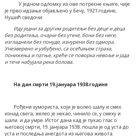
У једном одломку из ове потресне књиге, чије
је прво идзање објављено у Бечу, 1921.године,
Нушић сведочи:
Иду једни за другим родитељи без деце и деца
без родитеља, очајни без утехе, бони без неге,
изгладнели без понуде, изнурени без одмора.
Унезверено и узбуђено, са осећањем страха,
понижења и патње, креће се поворка невоље и јада
и тече набујала река болова.
На дан смрти 19.јануара 1938.године
Рођени хумориста, који је волео шалу и смех
изнад свега, желео је некао, чинило се, у смеху и
шали и да умре. Истог дана кад је пукао глас о
његовој смрти, 19. јануара 1938. пошла је од уста до
уста и последња анегдота из његова живота.