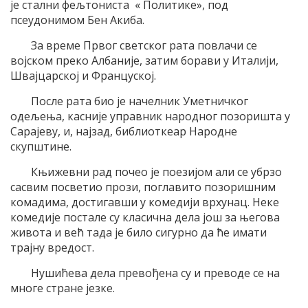
је стални фељтониста « Политике», под
псеудонимом Бен Акиба.
За време Првог светског рата повлачи се
војском преко Албаније, затим борави у Италији,
Швајцарској и Француској.
После рата био је начелник Уметничког
одељења, касније управник народног позоришта у
Сарајеву, и, најзад, библиоткеар Народне
скупштине.
Књижевни рад почео је поезијом али се убрзо
сасвим посветио прози, поглавито позоришним
комадима, достигавши у комедији врхунац. Неке
комедије постале су класична дела још за његова
живота и већ тада је било сигурно да ће имати
трајну вредост.
Нушићева дела превођена су и преводе се на
многе стране језке.