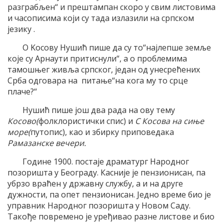
разграбљен“ и прештампан скоро у свим листовима
и часописима који су тада излазили на српском
језику .
O Koсову Нушић пише да су то“најлепше земље
које су Арнаути притиснули“, а о проблемима
тамошњег живља српског, један од унесрећених
Срба одговара на питање“на кога му то срце
плаче?“
Нушић пише још два рада на ову тему
Косово(
фолклористички спис) и
С Косова на сиње
море(
путопис), као и збирку приповедака
Рамазанске вечери.
Године 1900. постаје драматург Народног
позоришта у Београду. Касније је пензионисан, па
убрзо враћен у државну службу, а и на друге
дужности, па опет пензионисан. Једно време био је
управник Народног позоришта у Новом Саду.
Такође повремено је уређивао разне листове и био