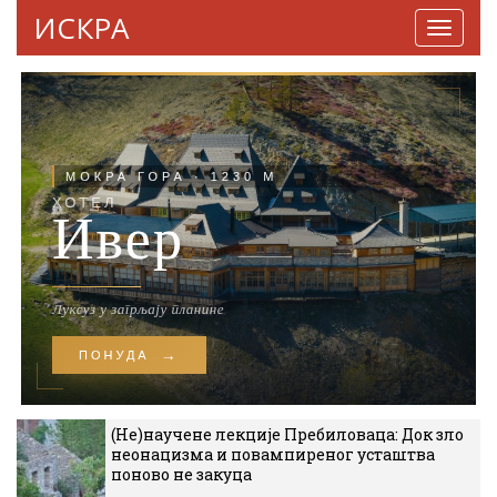
ИСКРА
Навига
(Не)научене лекције Пребиловаца: Док зло
неонацизма и повампиреног усташтва
поново не закуца