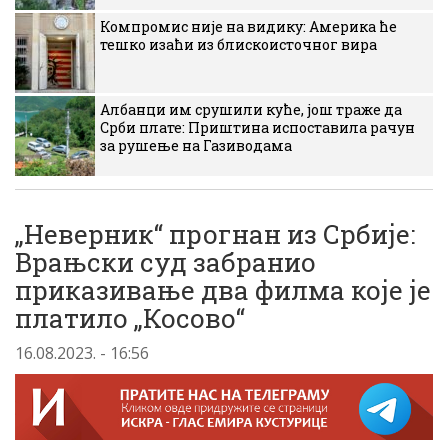
Компромис није на видику: Америка ће
тешко изаћи из блискоисточног вира
Албанци им срушили куће, још траже да
Срби плате: Приштина испоставила рачун
за рушење на Газиводама
„Неверник“ прогнан из Србије:
Врањски суд забранио
приказивање два филма које је
платило „Косово“
16.08.2023. - 16:56