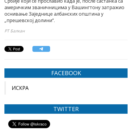
Србије који се прославио када је, после састанка са
америчким званичницима у Вашингтону затражио
оснивање Заједнице албанских општина у
„прешевској долини“.
РТ Балкан
FACEBOOK
ИСКРА
TWITTER