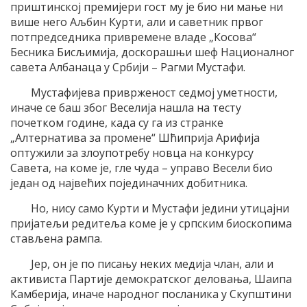
приштинској премијери гост му је био ни мање ни
више него Аљбин Курти, али и саветник првог
потпредседника привремене владе „Косова“
Бесника Бисљимија, доскорашњи шеф Националног
савета Албанаца у Србији – Рагми Мустафи.
Мустафијева приврженост седмој уметности,
иначе се баш због Веселија нашла на тесту
почетком године, када су га из странке
„Алтернатива за промене“ Шћиприја Арифија
оптужили за злоупотребу новца на конкурсу
Савета, на коме је, гле чуда – управо Весели био
један од највећих појединачних добитника.
Но, нису само Курти и Мустафи једини утицајни
пријатељи редитеља коме је у српским биоскопима
стављена рампа.
Јер, он је по писању неких медија члан, али и
активиста Партије демократског деловања, Шаипа
Камберија, иначе народног посланика у Скупштини