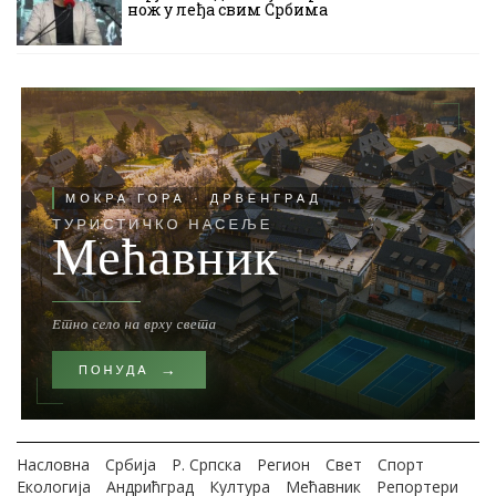
нож у леђа свим Србима
Насловна
Србија
Р. Српска
Регион
Свет
Спорт
Екологија
Андрићград
Култура
Мећавник
Репортери