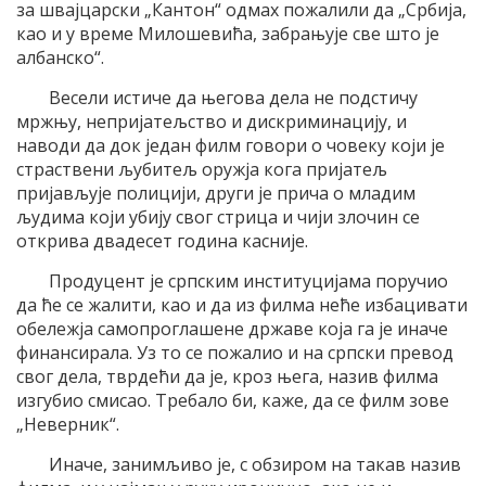
за швајцарски „Кантон“ одмах пожалили да „Србија,
као и у време Милошевића, забрањује све што је
албанско“.
Весели истиче да његова дела не подстичу
мржњу, непријатељство и дискриминацију, и
наводи да док један филм говори о човеку који је
страствени љубитељ оружја кога пријатељ
пријављује полицији, други је прича о младим
људима који убију свог стрица и чији злочин се
открива двадесет година касније.
Продуцент је српским институцијама поручио
да ће се жалити, као и да из филма неће избацивати
обележја самопроглашене државе која га је иначе
финансирала. Уз то се пожалио и на српски превод
свог дела, тврдећи да је, кроз њега, назив филма
изгубио смисао. Требало би, каже, да се филм зове
„Неверник“.
Иначе, занимљиво је, с обзиром на такав назив