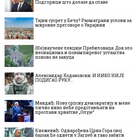
Подгорици што долазе да славе
Тајни сусрет у Бечу? Разматрани услови за
мировне преговоре о Украјини
(Не)научене лекције Пребиловаца: Док зло
неонацизма и повампиреног усташтва
поново не закуца
Александар Ходаковски: И НИКО НИЈЕ
ПОДИГАО РУКУ…
Мандић: Нову српску демократију и мене
лично нико неће представљати на
прослави хрватске „Олује“
Кнежевић: Однарођена Црна Гора свој
барјак ће однети у Загреб и тако забити