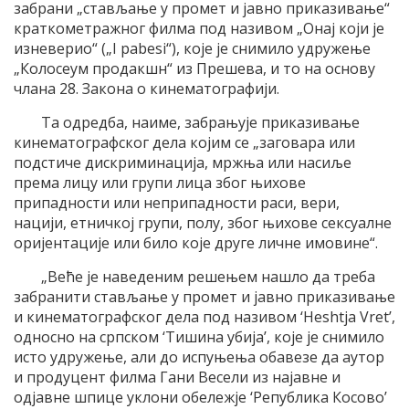
забрани „стављање у промет и јавно приказивање“
краткометражног филма под називом „Онај који је
изневерио“ („I pabesi“), које је снимило удружење
„Колосеум продакшн“ из Прешева, и то на основу
члана 28. Закона о кинематографији.
Та одредба, наиме, забрањује приказивање
кинематографског дела којим се „заговара или
подстиче дискриминација, мржња или насиље
према лицу или групи лица због њихове
припадности или неприпадности раси, вери,
нацији, етничкој групи, полу, због њихове сексуалне
оријентације или било које друге личне имовине“.
„Beћe је наведеним решењем нашло да треба
забранити стављање у промет и јавно приказивање
и кинематографског дела под називом ‘Heshtja Vret’,
односно на српском ‘Тишина убија’, које је снимило
исто удружење, али до испуњења обавезе да аутор
и продуцент филма Гани Весели из најавне и
одјавне шпице уклони обележје ‘Република Косово’