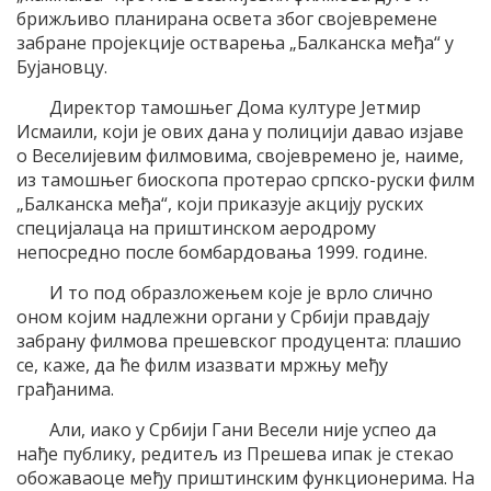
брижљиво планирана освета због својевремене
забране пројекције остварења „Балканска међа“ у
Бујановцу.
Директор тамошњег Дома културе Јетмир
Исмаили, који је ових дана у полицији давао изјаве
о Веселијевим филмовима, својевремено је, наиме,
из тамошњег биоскопа протерао српско-руски филм
„Балканска међа“, који приказује акцију руских
специјалаца на приштинском аеродрому
непосредно после бомбардовања 1999. године.
И то под образложењем које је врло слично
оном којим надлежни органи у Србији правдају
забрану филмова прешевског продуцента: плашио
се, каже, да ће филм изазвати мржњу међу
грађанима.
Али, иако у Србији Гани Весели није успео да
нађе публику, редитељ из Прешева ипак је стекао
обожаваоце међу приштинским функционерима. На