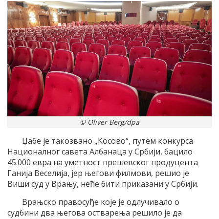
© Oliver Berg/dpa
Џабе је такозвано „Косово“, путем конкурса
Националног савета Албанаца у Србији, бацило
45.000 евра на уметност прешевског продуцента
Ганија Веселија, јер његови филмови, решио је
Виши суд у Врању, неће бити приказани у Србији.
Врањско правосуђе које је одлучивало о
судбини два његова остварења решило је да