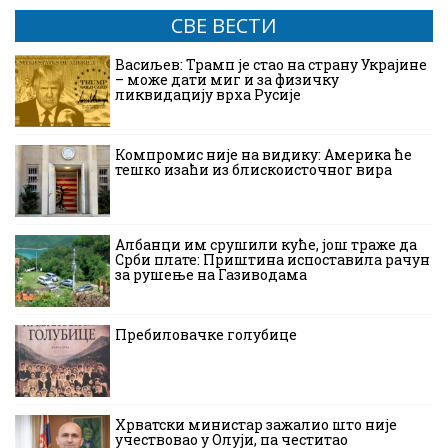
СВЕ ВЕСТИ
Васиљев: Трамп је стао на страну Украјине
– може дати миг и за физичку
ликвидацију врха Русије
Компромис није на видику: Америка ће
тешко изаћи из блискоисточног вира
Албанци им срушили куће, још траже да
Срби плате: Приштина испоставила рачун
за рушење на Газиводама
Пребиловачке голубице
Хрватски министар зажалио што није
учествовао у Олуји, па честитао