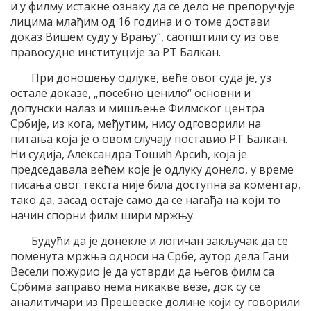
и у филму истакне ознаку да се дело не препоручује
лицима млађим од 16 година и о томе достави
доказ Вишем суду у Врању“, саопштили су из ове
правосудне институције за РТ Балкан.
При доношењу одлуке, веће овог суда је, уз
остале доказе, „посебно ценило“ основни и
допунски налаз и мишљење Филмског центра
Србије, из кога, међутим, нису одговорили на
питања која је о овом случају поставио РТ Балкан.
Ни судија, Александра Тошић Арсић, која је
председавала већем које је одлуку донело, у време
писања овог текста није била доступна за коментар,
тако да, засад остаје само да се нагађа на који то
начин спорни филм шири мржњу.
Будући да је донекле и логичан закључак да се
поменута мржња односи на Србе, аутор дела Гани
Весели пожурио је да устврди да његов филм са
Србима заправо нема никакве везе, док су се
аналитичари из Прешевске долине који су говорили