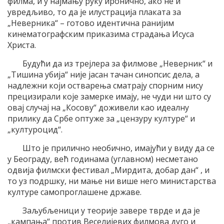
филма, и у најмању руку иронично, ако не и
увредљиво, то да је илустрација плаката за
„Неверника“ – готово идентична ранијим
кинематографским приказима страдања Исуса
Христа.
Будући да из трејлера за филмове „Неверник“ и
„Тишина убија“ није јасан тачан синопсис дела, а
надлежни који остварења сматрају спорним нису
прецизирали које замерке имају, не чуди ни што су
овај случај на „Косову“ доживели као идеалну
прилику да Србе оптуже за „цензуру културе“ и
„културоцид“.
Што је прилично необично, имајући у виду да се
у Београду, већ годинама (углавном) несметано
одвија филмски фестивал „Мирдита, добар дан“ , и
то уз подршку, ни мање ни више него министарства
културе самопроглашене државе.
Заљубљеници у теорије завере тврде и да је
„кампања“ против Веселијевих филмова дуго и