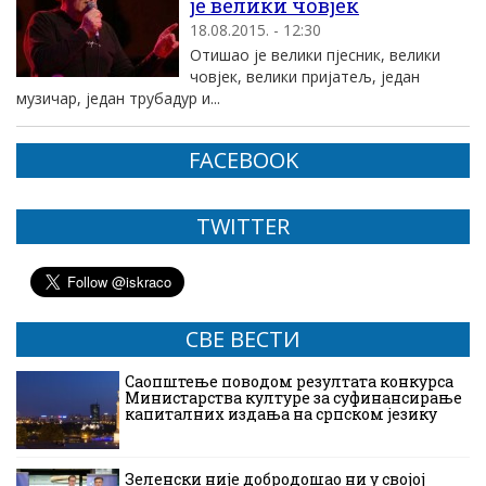
је велики човjек
18.08.2015. - 12:30
Отишао је велики пjесник, велики
човjек, велики пријатељ, један
музичар, један трубадур и...
FACEBOOK
TWITTER
СВЕ ВЕСТИ
Саопштење поводом резултата конкурса
Министарства културе за суфинансирање
капиталних издања на српском језику
Зеленски није добродошао ни у својој