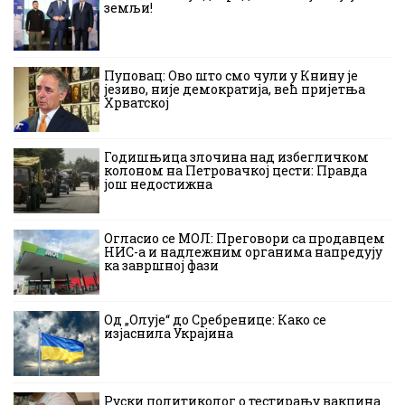
земљи!
Пуповац: Ово што смо чули у Книну је
језиво, није демократија, већ пријетња
Хрватској
Годишњица злочина над избегличком
колоном на Петровачкој цести: Правда
још недостижна
Огласио се МОЛ: Преговори са продавцем
НИС-а и надлежним органима напредују
ка завршној фази
Од „Олује“ до Сребренице: Како се
изјаснила Украјина
Руски политиколог о тестирању вакцина