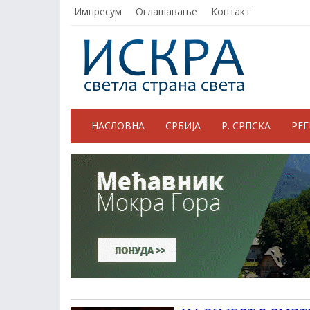
Импресум
Оглашавање
Контакт
НАСЛОВНА
СРБИЈА
Р. СРПСКА
РЕ