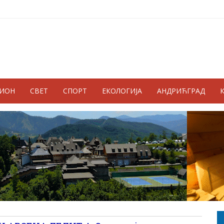
ГИОН
СВЕТ
СПОРТ
ЕКОЛОГИЈА
АНДРИЋГРАД