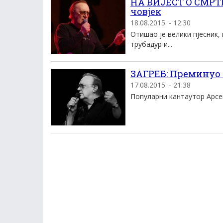
НА ВИЈЕСТ О СМРТ
човjек
18.08.2015. - 12:30
Отишао је велики пjесник, 
трубадур и...
ЗАГРЕБ: Преминуо
17.08.2015. - 21:38
Популарни кантаутор Арсен 