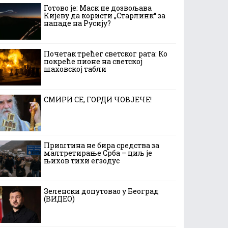
Готово је: Маск не дозвољава
Кијеву да користи „Старлинк“ за
нападе на Русију?
Почетак трећег светског рата: Ко
покреће пионе на светској
шаховској табли
СМИРИ СЕ, ГОРДИ ЧОВЈЕЧЕ!
Приштина не бира средства за
малтретирање Срба – циљ је
њихов тихи егзодус
Зеленски допутовао у Београд
(ВИДЕО)