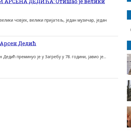
И АРСЕНА ДЕДИЋА: Отишао је велики
велики човjек, велики пријатељ, један музичар, један
 Арсен Дедић
Дедић преминуо је у Загребу у 78. години, јавио је...