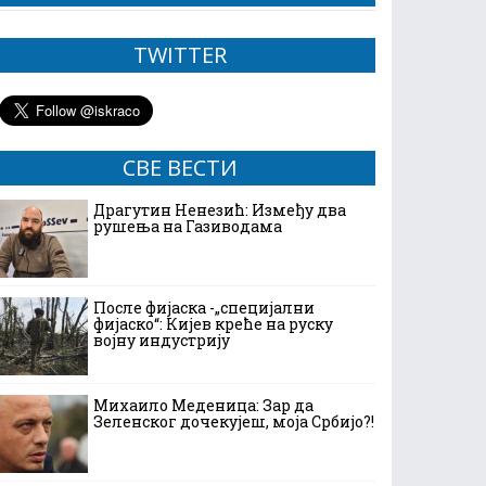
TWITTER
СВЕ ВЕСТИ
Драгутин Ненезић: Између два
рушења на Газиводама
После фијаска -„специјални
фијаско“: Кијев креће на руску
војну индустрију
Михаило Меденица: Зар да
Зеленског дочекујеш, моја Србијо?!