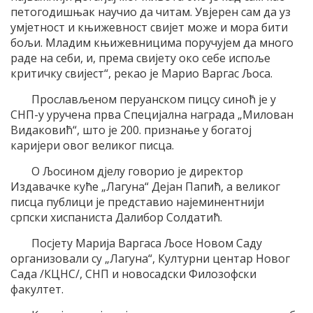
петогодишњак научио да читам. Увјерен сам да уз
умјетност и књижевност свијет може и мора бити
бољи. Младим књижевницима поручујем да много
раде на себи, и, према свијету око себе испоље
критичку свијест“, рекао је Марио Варгас Љоса.
Прослављеном перуанском пицсу синоћ је у
СНП-у уручена прва Специјална награда „Милован
Видаковић“, што је 200. признање у богатој
каријери овог великог писца.
О Љосином дјелу говорио је директор
Издавачке куће „Лагуна“ Дејан Папић, а великог
писца публици је представио најеминентнији
српски хиспаниста Далибор Солдатић.
Посјету Марија Варгаса Љосе Новом Саду
организовали су „Лагуна“, Културни центар Новог
Сада /КЦНС/, СНП и новосадски Филозофски
факултет.