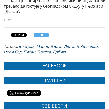
Како је раније најављено, велики писац данас би
требало да гостује у београдском СКЦ-у, у књижари
„Делфи“.
РТРС
Тагови:
Београд
,
Марио Варгас Љоса
,
Нобеловац
,
Нови Сад
,
Писац
,
Посета
,
Србија
FACEBOOK
TWITTER
СВЕ ВЕСТИ