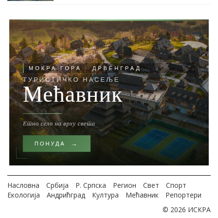
Насловна
Србија
Р. Српска
Регион
Свет
Спорт
Екологија
Андрићград
Култура
Мећавник
Репортери
© 2026 ИСКРА