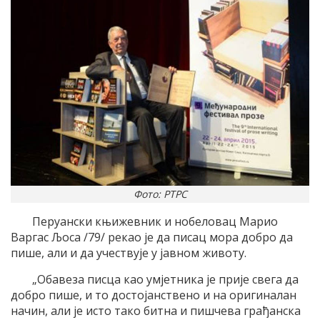
Фото: РТРС
Перуански књижевник и нобеловац Марио
Варгас Љоса /79/ рекао је да писац мора добро да
пише, али и да учествује у јавном животу.
„Обавеза писца као умјетника је прије свега да
добро пише, и то достојанствено и на оригиналан
начин, али је исто тако битна и пишчева грађанска