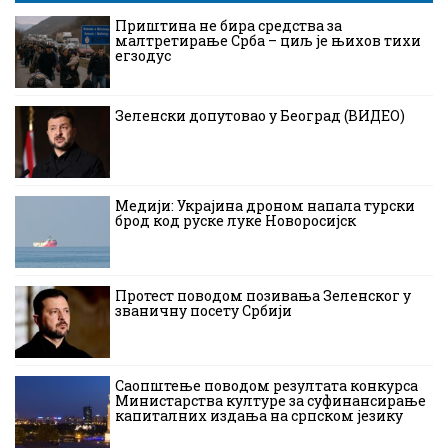
Приштина не бира средства за
малтретирање Срба – циљ је њихов тихи
егзодус
Зеленски допутовао у Београд (ВИДЕО)
Медији: Украјина дроном напала турски
брод код руске луке Новоросијск
Протест поводом позивања Зеленског у
званичну посету Србији
Саопштење поводом резултата конкурса
Министарства културе за суфинансирање
капиталних издања на српском језику