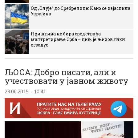
Од „Олује“ до Сребренице: Како се изјаснила
Украјина
Приштина не бира средства за
малтретирање Срба – циљ је њихов тихи
егзодус
ЉОСА: Добро писати, али и
учествовати у јавном животу
23.06.2015. - 10:41