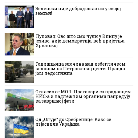
Зеленски није добродошао ни у својој
земљи!
Пуповац: Ово што смо чули у Книну је
језиво, није демократија, већ пријетња
Хрватској
Годишњица злочина над избегличком
колоном на Петровачкој цести: Правда
још недостижна
Огласио се МОЛ: Преговори са продавцем
НИС-а и надлежним органима напредују
ка завршној фази
Од „Олује“ до Сребренице: Како се
изјаснила Украјина