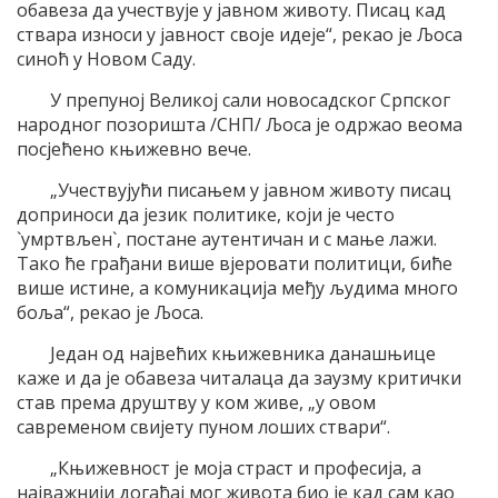
обавеза да учествује у јавном животу. Писац кад
ствара износи у јавност своје идеје“, рекао је Љоса
синоћ у Новом Саду.
У препуној Великој сали новосадског Српског
народног позоришта /СНП/ Љоса је одржао веома
посјећено књижевно вече.
„Учествујући писањем у јавном животу писац
доприноси да језик политике, који је често
`умртвљен`, постане аутентичан и с мање лажи.
Тако ће грађани више вјеровати политици, биће
више истине, а комуникација међу људима много
боља“, рекао је Љоса.
Један од највећих књижевника данашњице
каже и да је обавеза читалаца да заузму критички
став према друштву у ком живе, „у овом
савременом свијету пуном лоших ствари“.
„Књижевност је моја страст и професија, а
најважнији догађај мог живота био је кад сам као