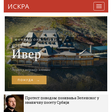
ИСКРА
Навига
Протест поводом позивања Зеленског у
званичну посету Србији