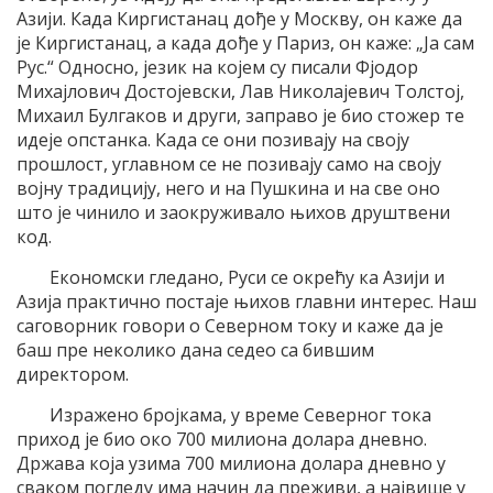
Азији. Када Киргистанац дође у Москву, он каже да
је Киргистанац, а када дође у Париз, он каже: „Ја сам
Рус.“ Односно, језик на којем су писали Фјодор
Михајлович Достојевски, Лав Николајевич Толстој,
Михаил Булгаков и други, заправо је био стожер те
идеје опстанка. Када се они позивају на своју
прошлост, углавном се не позивају само на своју
војну традицију, него и на Пушкина и на све оно
што је чинило и заокруживало њихов друштвени
код.
Економски гледано, Руси се окрећу ка Азији и
Азија практично постаје њихов главни интерес. Наш
саговорник говори о Северном току и каже да је
баш пре неколико дана седео са бившим
директором.
Изражено бројкама, у време Северног тока
приход је био око 700 милиона долара дневно.
Држава која узима 700 милиона долара дневно у
сваком погледу има начин да преживи, а највише у