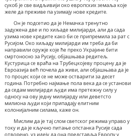
сукоб је све видљивији око европских земаља које
желе да преживе па узимају нове кредите.
Он је подсетио да је Немачка тренутно
задужена две и по хиљаде милијарди, али да сада
узима нове кредите како би се припремила за рат с
Русијом. Око хиљаду милијарди им треба да би
направили оружје које ће преко Украјине бити
смртоносно за Русију, објашњава редитељ.
Кустурица се враћа на Трубецкојеву процену да је
Евроазија већ почела да живи, али објашњава да је
то процес који се не може остварити за десет
година. Потребно најмање пола века да се установи
да седам милијарди људи има претежну силу у
односу на ову једну милијарду или деветсто
милиона људи који припадају елитним
колонијалним силама, каже он.
Мислим да је тај слом светског режима управо у
току и да је кључно питање опстанка Русије сада
отворено, уз идеју да она представља Европу у