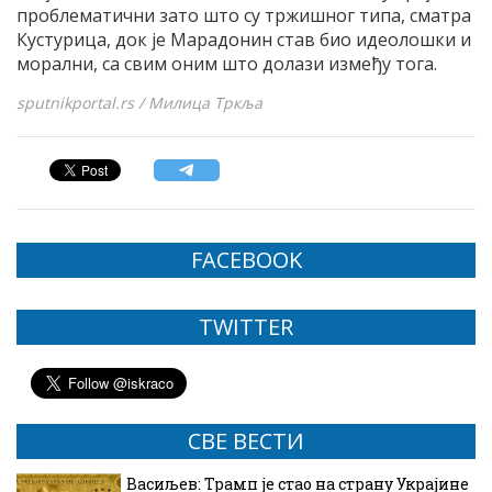
проблематични зато што су тржишног типа, сматра
Кустурица, док је Марадонин став био идеолошки и
морални, са свим оним што долази између тога.
sputnikportal.rs / Милица Тркља
FACEBOOK
TWITTER
СВЕ ВЕСТИ
Васиљев: Трамп је стао на страну Украјине