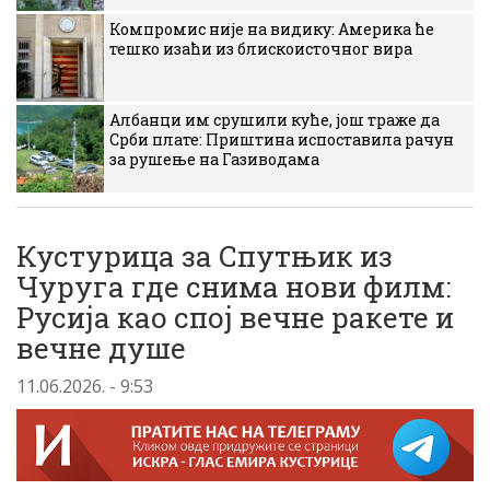
Компромис није на видику: Америка ће
тешко изаћи из блискоисточног вира
Албанци им срушили куће, још траже да
Срби плате: Приштина испоставила рачун
за рушење на Газиводама
Кустурица за Спутњик из
Чуруга где снима нови филм:
Русија као спој вечне ракете и
вечне душе
11.06.2026. - 9:53