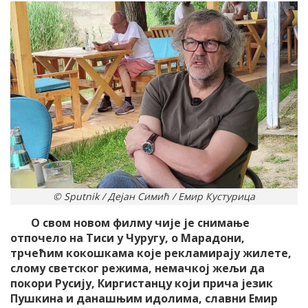
© Sputnik / Дејан Симић / Емир Кустурица
О свом новом филму чије је снимање
отпочело на Тиси у Чуругу, о Марадони,
трчећим кокошкама које рекламирају жилете,
слому светског режима, немачкој жељи да
покори Русију, Киргистанцу који прича језик
Пушкина и данашњим идолима, славни Емир