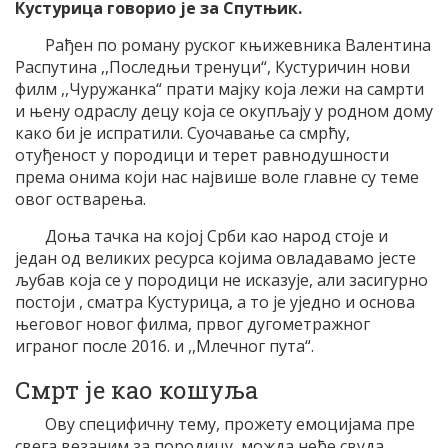
Кустурица говорио је за Спутњик.
Рађен по роману руског књижевника Валентина
Распутина ,,Последњи тренуци“, Кустуричин нови
филм ,,Чуружанка“ прати мајку која лежи на самрти
и њену одраслу децу која се окупљају у родном дому
како би је испратили. Суочавање са смрћу,
отуђеност у породици и терет равнодушности
према онима који нас највише воле главне су теме
овог остварења.
Доња тачка на којој Срби као народ стоје и
један од великих ресурса којима овладавамо јесте
љубав која се у породици не исказује, али засигурно
постоји , сматра Кустурица, а то је уједно и основа
његовог новог филма, првог дугометражног
играног после 2016. и ,,Млечног пута“.
Смрт је као кошуља
Ову специфичну тему, прожету емоцијама пре
свега везаним за породицу, можда неће свуда