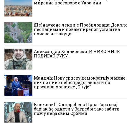
мировне преговоре о Украјини
(Не)научене лекције Пребиловаца: Док зло
неонацизма и повампиреног усташтва
поново не закуца
Александар Ходаковски: И НИКО НИЈЕ
ПОДИГАО РУКУ…
Мандић: Нову српску демократију и мене
лично нико неће представљати на
прослави хрватске „Олује“
Кнежевић: Однарођена Црна Гора свој
барјак ће однети у Загреб и тако забити
нож у леђа свим Србима