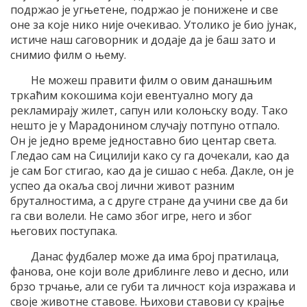
подржао је угњетене, подржао је понижене и све
оне за које нико није очекивао. Утолико је био јунак,
истиче наш саговорник и додаје да је баш зато и
снимио филм о њему.
Не можеш правити филм о овим данашњим
тркаћим кокошима који евентуално могу да
рекламирају жилет, сапун или колоњску воду. Тако
нешто је у Марадонином случају потпуно отпало.
Он је једно време једноставно био центар света.
Гледао сам на Сицилији како су га дочекали, као да
је сам Бог стигао, као да је сишао с неба. Дакле, он је
успео да окаља свој лични живот разним
бруталностима, а с друге стране да учини све да би
га сви волели. Не само због игре, него и због
његових поступака.
Данас фудбалер може да има број пратилаца,
фанова, оне који воле дриблинге лево и десно, или
брзо трчање, али се губи та личност која изражава и
своје животне ставове. Њихови ставови су крајње