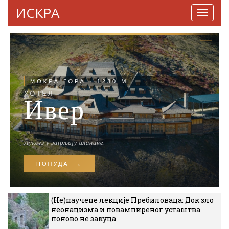
ИСКРА
Навига
(Не)научене лекције Пребиловаца: Док зло
неонацизма и повампиреног усташтва
поново не закуца