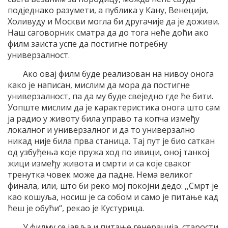
подједнако разумети, а публика у Кану, Венецији,
Холивуду и Москви могла би другачије да је доживи.
Наш саговорник сматра да до тога неће доћи ако
филм заиста успе да постигне потребну
универзалност.
Ако овај филм буде реализован на нивоу онога
како је написан, мислим да мора да постигне
универзалност, па да му буде свеједно где ће бити.
Уопште мислим да је карактеристика онога што сам
ја радио у животу била управо та копча између
локалног и универзалног и да то универзално
никад није била прва станица. Тај пут је био саткан
од узбуђења које пружа ход по ивици, оној танкој
жици између живота и смрти и са које сваког
тренутка човек може да падне. Нема великог
финала, или, што би реко мој покојни дедо: ,,Смрт је
као кошуља, носиш је са собом и само је питање кад
ћеш је обући“, рекао је Кустурица.
У филму се јавља и питање генерација, старости