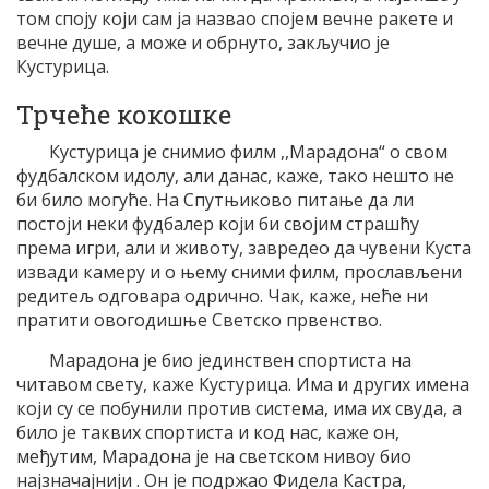
том споју који сам ја назвао спојем вечне ракете и
вечне душе, а може и обрнуто, закључио је
Кустурица.
Трчеће кокошке
Кустурица је снимио филм ,,Марадона“ о свом
фудбалском идолу, али данас, каже, тако нешто не
би било могуће. На Спутњиково питање да ли
постоји неки фудбалер који би својим страшћу
према игри, али и животу, завредео да чувени Куста
извади камеру и о њему сними филм, прослављени
редитељ одговара одрично. Чак, каже, неће ни
пратити овогодишње Светско првенство.
Марадона је био јединствен спортиста на
читавом свету, каже Кустурица. Има и других имена
који су се побунили против система, има их свуда, а
било је таквих спортиста и код нас, каже он,
међутим, Марадона је на светском нивоу био
најзначајнији . Он је подржао Фидела Кастра,