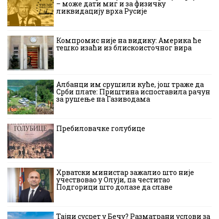
– може дати миг и за физичку
ликвидацију врха Русије
Компромис није на видику: Америка ће
тешко изаћи из блискоисточног вира
Албанци им срушили куће, још траже да
Срби плате: Приштина испоставила рачун
за рушење на Газиводама
Пребиловачке голубице
Хрватски министар зажалио што није
учествовао у Олуји, па честитао
Подгорици што долазе да славе
Тајни сусрет у Бечу? Разматрани услови за