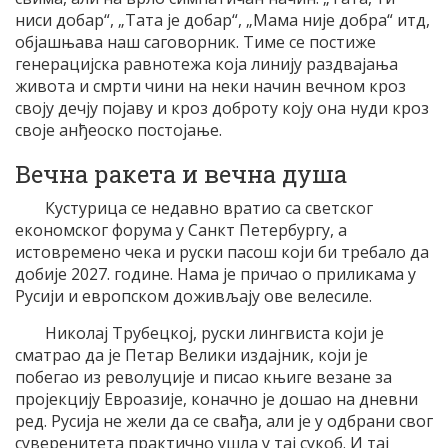
ниси добар“, „Тата је добар“, „Мама није добра“ итд,
објашњава наш саговорник. Тиме се постиже
генерацијска равнотежа која линију раздвајања
живота и смрти чини на неки начин вечном кроз
своју дечју појаву и кроз доброту коју она нуди кроз
своје анђеоско постојање.
Вечна ракета и вечна душа
Кустурица се недавно вратио са светског
економског форума у Санкт Петербургу, а
истовремено чека и руски пасош који би требало да
добије 2027. године. Нама је причао о приликама у
Русији и европском доживљају ове велесиле.
Николај Трубецкој, руски лингвиста који је
сматрао да је Петар Велики издајник, који је
побегао из револуције и писао књиге везане за
пројекцију Евроазије, коначно је дошао на дневни
ред. Русија не жели да се свађа, али је у одбрани свог
суверенитета практично ушла у тај сукоб. И тај