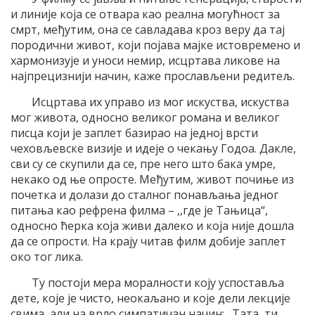
и линије која се отвара као реална могућност за
смрт, међутим, она се савладава кроз веру да тај
породични живот, који појава мајке истовремено и
хармонизује и уноси немир, исцртава ликове на
најпрецизнији начин, каже прослављени редитељ.
Исцртава их управо из мог искуства, искуства
мог живота, односно великог романа и великог
писца који је заплет базирао на једној врсти
чеховљевске визије и идеје о чекању Годоа. Дакле,
сви су се скупили да се, пре него што бака умре,
некако од ње опросте. Међутим, живот почиње из
почетка и долази до сталног понављања једног
питања као рефрена филма – ,,где је Тањица“,
односно ћерка која живи далеко и која није дошла
да се опрости. На крају читав филм добије заплет
око тог лика.
Ту постоји мера моралности коју успоставља
дете, које је чисто, неокаљано и које дели лекције
свима, али на врло симпатичан начин: „Тата, ти