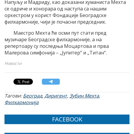
Напуљу и Мадриду, као доказани хуманиста Мехта
се одриче и хонорара од наступа са нашим
оркестром у корист Фондације Београдске
филхармоније, чији је почасни председник.
Маестро Мехта ће осми пут стати пред
музичаре Београдске филхармоније, а на
репертоару су последња Моцартова и прва
Малерова симфонија – „Јупитер“ и „Титан“.
Новости
Тагови:
Београд
,
Диригент
,
Зубин Мехта
,
Филхармонија
FACEBOOK