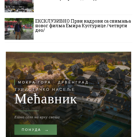
ЕКСКЛУЗИВНО Први кадрови са снимања
новог филма Емира Кустурице /четврти
део/