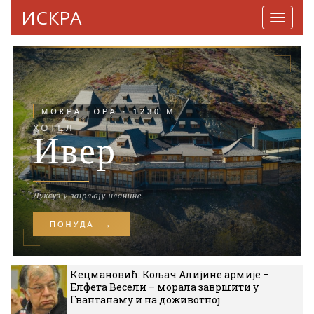
ИСКРА
Навига
Кецмановић: Кољач Алијине армије –
Елфета Весели – морала завршити у
Гвантанаму и на доживотној