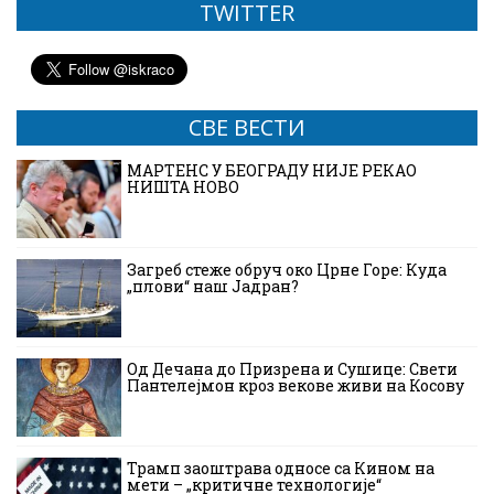
TWITTER
СВЕ ВЕСТИ
МАРТЕНС У БЕОГРАДУ НИЈЕ РЕКАО
НИШТА НОВО
Загреб стеже обруч око Црне Горе: Куда
„плови“ наш Јадран?
Од Дечана до Призрена и Сушице: Свети
Пантелејмон кроз векове живи на Косову
Трамп заоштрава односе са Кином на
мети – „критичне технологије“