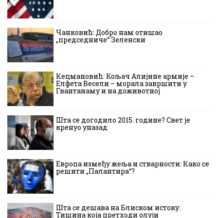
Чанковић: Добро нам отишао
„председниче“ Зеленски
Кецмановић: Кољач Алијине армије –
Елфета Весели – морала завршити у
Гвантанаму и на доживотној
Шта се догодило 2015. године? Свет је
кренуо уназад
Европа између жеља и стварности: Како се
решити „Палантира“?
Шта се дешава на Блиском истоку:
Тишина која претходи олуји