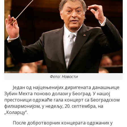
Фото: Новости
Један од најцењенијих диригената данашњице
Зубин Мехта поново долази у Београд. У нашој
престоници одржаће гала концерт са Београдском
филхармонијом, у недељу, 20. септембра, на
„Коларцу“.
После добротворних концерата одржаних у