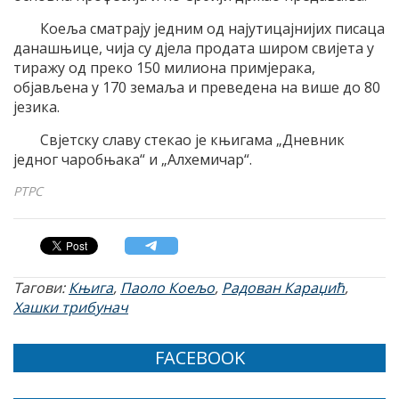
Коеља сматрају једним од најутицајнијих писаца
данашњице, чија су дјела продата широм свијета у
тиражу од преко 150 милиона примјерака,
објављена у 170 земаља и преведена на више до 80
језика.
Свјетску славу стекао је књигама „Дневник
једног чаробњака“ и „Алхемичар“.
РТРС
Тагови:
Књига
,
Паоло Коељо
,
Радован Караџић
,
Хашки трибунач
FACEBOOK