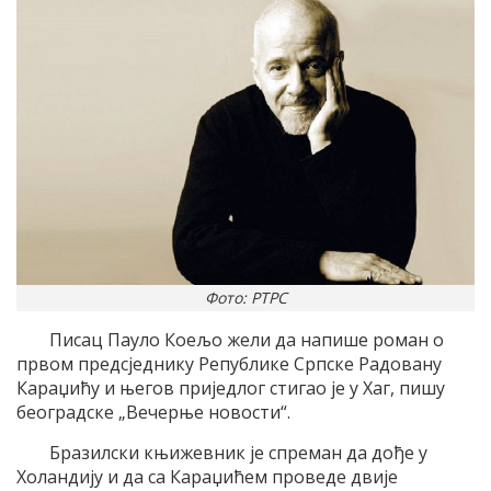
Фото: РТРС
Писац Пауло Коељо жели да напише роман о
првом предсједнику Републике Српске Радовану
Караџићу и његов приједлог стигао је у Хаг, пишу
београдске „Вечерње новости“.
Бразилски књижевник је спреман да дође у
Холандију и да са Караџићем проведе двије