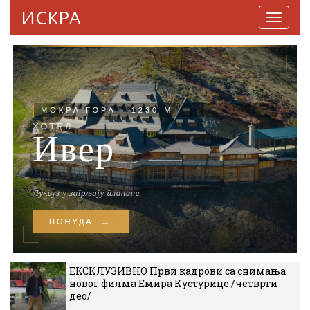
ИСКРА
Навига
ЕКСКЛУЗИВНО Први кадрови са снимања
новог филма Емира Кустурице /четврти
део/