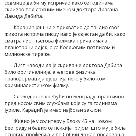
седмице да би му испричао како се годинама
скривао под лажним именом доктора Драгана
Давида Дабића.
Караџић још није прихватио да тај дио свог
живота исприча писцу иако је свјестан да би, како
сматра лист, његова филмска прича имала
планетарни одјек, а са Коељовим потписом и
милионске тираже.
Лист наводи да је скривање доктора Дабића
било оригиналније, а његова физичка
трансформација вјештија него у било ком
криминалистичком филму.
Слободно се крећући по Београду, практично
пред носом свим службама које су га годинама
јуриле, Караџић је имао најбољи заклон.
Живио је у солитеру у Блоку 45 на Новом
Београду и бавио се психијатријом, што му је била
основна професија и по Србији држао предавања.