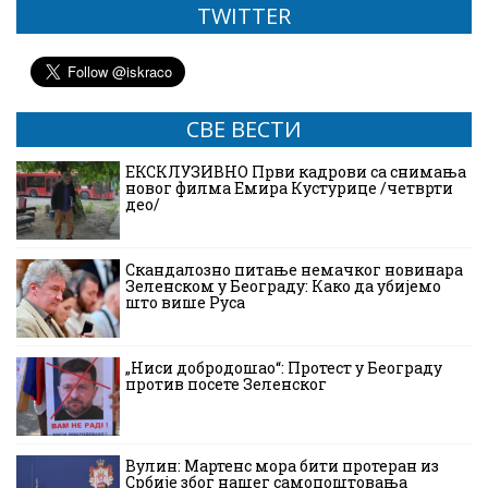
TWITTER
СВЕ ВЕСТИ
ЕКСКЛУЗИВНО Први кадрови са снимања
новог филма Емира Кустурице /четврти
део/
Скандалозно питање немачког новинара
Зеленском у Београду: Како да убијемо
што више Руса
„Ниси добродошао“: Протест у Београду
против посете Зеленског
Вулин: Мартенс мора бити протеран из
Србије због нашег самопоштовања