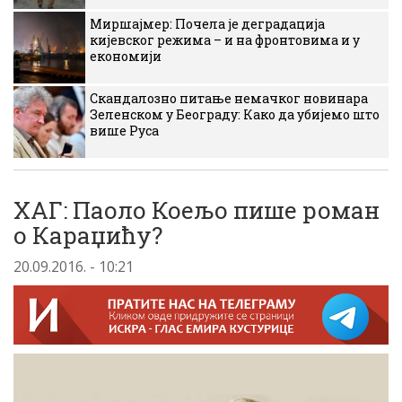
Миршајмер: Почела је деградација
кијевског режима – и на фронтовима и у
економији
Скандалозно питање немачког новинара
Зеленском у Београду: Како да убијемо што
више Руса
ХАГ: Паоло Коељо пише роман
о Караџићу?
20.09.2016. - 10:21