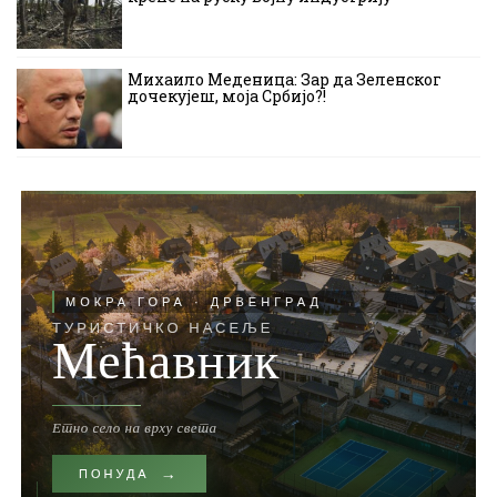
Михаило Меденица: Зар да Зеленског
дочекујеш, моја Србијо?!