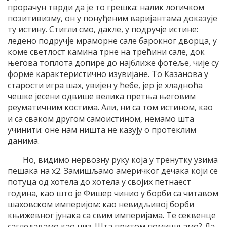
прорачун тврди да је то грешка: налик логичком
позитивизму, он у понуђеним варијантама доказује
ту истину. Стигли смо, дакле, у подручје истине:
ледено подручје мраморне сале барокног дворца, у
коме светлост камина трне на трећини сале, док
његова топлота допире до најближе фотеље, чије су
форме карактеристично изувијане. То Казанова у
старости игра шах, увијен у ћебе, јер је хладноћа
чешке јесени одвише велика претња његовим
реуматичним костима. Али, ни са том истином, као
и са сваком другом самоистином, немамо шта
учинити: оне нам ништа не казују о протеклим
данима.
Но, видимо нервозну руку која у тренутку узима
пешака на х2. Замишљамо америчког дечака који се
потуца од хотела до хотела у својих петнаест
година, као што је Фишер чинио у борби са читавом
шаховском империјом: као невидљивој борби
књижевног јунака са свим империјама. Те секвенце
сагледавамо као низ. Шта притом помишљамо? Да