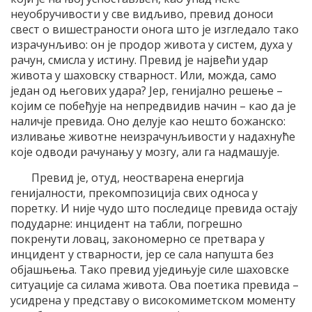
неуобручивости у све видљиво, превид доноси
свест о вишестраности онога што је изгледало тако
израчунљиво: он је продор живота у систем, духа у
рачун, смисла у истину. Превид је највећи удар
живота у шаховску стварност. Или, можда, само
један од његових удара? Јер, генијално решење –
којим се побеђује на непредвидив начин – као да је
наличје превида. Оно делује као нешто божанско:
изливање животне неизрачунљивости у надахнуће
које одводи рачунању у мозгу, али га надмашује.
Превид је, отуд, неостварена енергија
генијалности, прекомпозиција свих односа у
поретку. И није чудо што последице превида остају
подударне: инцидент на табли, погрешно
покренути ловац, закономерно се претвара у
инцидент у стварности, јер се сала напушта без
објашњења. Тако превид уједињује силе шаховске
ситуације са силама живота. Ова поетика превида –
усидрена у представу о високомиметском моменту