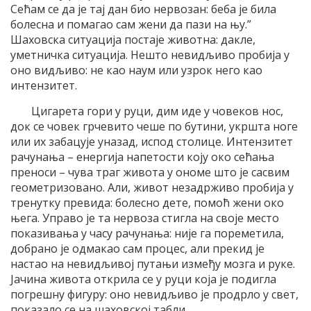
Сећам се да је тај дан био нервозан: беба је била
болесна и помагао сам жени да пази на њу.”
Шаховска ситуација постаје животна: дакле,
уметничка ситуација. Нешто невидљиво пробија у
оно видљиво: не као наум или узрок него као
интензитет.
Цигарета гори у руци, дим иде у човеков нос,
док се човек грчевито чеше по бутини, укршта ноге
или их забацује уназад, испод столице. Интензитет
рачунања – енергија напетости коју око сећања
преноси – чува траг живота у ономе што је сасвим
геометризовано. Али, живот незадрживо пробија у
тренутку превида: болесно дете, помоћ жени око
њега. Управо је та нервоза стигла на своје место
показивања у часу рачунања: није га пореметила,
добрано је одмакао сам процес, али прекид је
настао на невидљивој путањи између мозга и руке.
Јачина живота открила се у руци која је подигла
погрешну фигуру: оно невидљиво је продрло у свет,
показало се на шаховској табли.