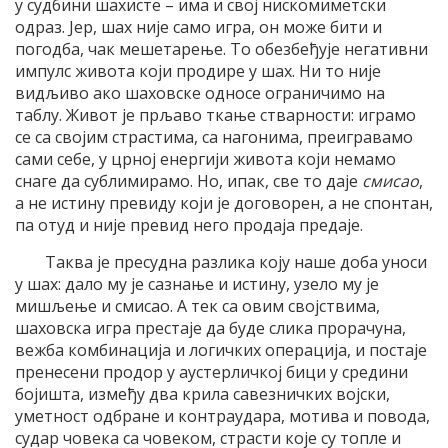
у судбини шахисте – има и свој нискомиметски
одраз. Јер, шах није само игра, он може бити и
погодба, чак мешетарење. То обезбеђује негативни
импулс живота који продире у шах. Ни то није
видљиво ако шаховске односе ограничимо на
таблу. Живот је прљаво ткање стварности: играмо
се са својим страстима, са нагонима, преигравамо
сами себе, у црној енергији живота који немамо
снаге да сублимирамо. Но, ипак, све то даје
смисао
,
а не истину превиду који је договорен, а не спонтан,
па отуд и није превид него продаја предаје.
Таква је пресудна разлика коју наше доба уноси
у шах: дало му је сазнање и истину, узело му је
мишљење и смисао. А тек са овим својствима,
шаховска игра престаје да буде слика прорачуна,
вежба комбинација и логичких операција, и постаје
пренесени продор у аустерличкој бици у средини
бојишта, између два крила савезничких војски,
уметност одбране и контраудара, мотива и повода,
судар човека са човеком, страсти које су топле и