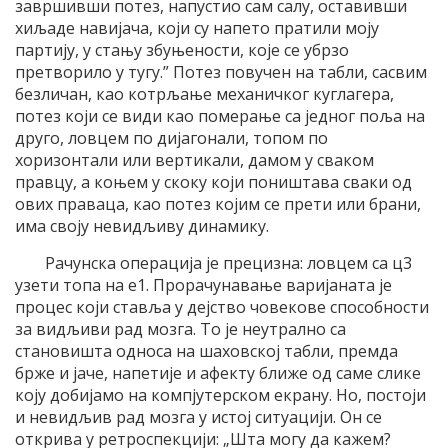
завршивши потез, напустио сам салу, оставивши
хиљаде навијача, који су напето пратили моју
партију, у стању збуњености, које се убрзо
претворило у тугу.” Потез повучен на табли, сасвим
безличан, као котрљање механичког куглагера,
потез који се види као померање са једног поља на
друго, ловцем по дијагонали, топом по
хоризонтали или вертикали, дамом у сваком
правцу, а коњем у скоку који поништава сваки од
ових праваца, као потез којим се прети или брани,
има своју невидљиву динамику.
Рачунска операција је прецизна: ловцем са ц3
узети топа на е1. Прорачунавање варијаната је
процес који ставља у дејство човекове способности
за видљиви рад мозга. То је неутрално са
становишта односа на шаховској табли, премда
брже и јаче, напетије и афекту ближе од саме слике
коју добијамо на компјутерском екрану. Но, постоји
и невидљив рад мозга у истој ситуацији. Он се
открива у ретроспекцији: „Шта могу да кажем?