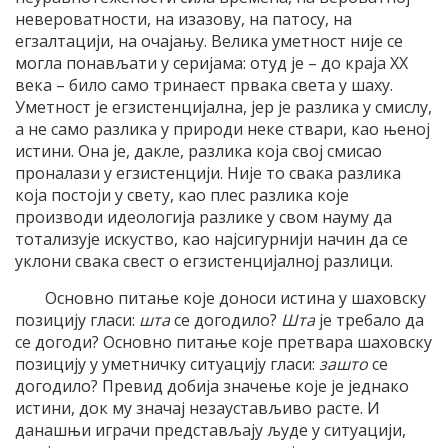
невероватности, на изазову, на патосу, на
егзалтацији, на очајању. Велика уметност није се
могла понављати у серијама: отуд је – до краја XX
века – било само тринаест првака света у шаху.
Уметност је егзистенцијална, јер је разлика у смислу,
а не само разлика у природи неке ствари, као њеној
истини. Она је, дакле, разлика која свој смисао
проналази у егзистенцији. Није то свака разлика
која постоји у свету, као плес разлика које
производи идеологија разлике у свом науму да
тотализује искуство, као најсигурнији начин да се
уклони свака свест о егзистенцијалној разлици.
Основно питање које доноси истина у шаховску
позицију гласи:
шта
се догодило?
Шта
је требало да
се догоди? Основно питање које претвара шаховску
позицију у уметничку ситуацију гласи:
зашто
се
догодило? Превид добија значење које је једнако
истини, док му значај незаустављиво расте. И
данашњи играчи представљају људе у ситуацији,