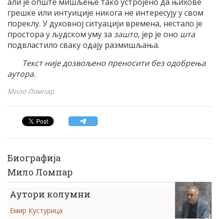
али је опште мишљење тако устројено да њихове
грешке или интуиције никога не интересују у свом
пореклу. У духовној ситуацији времена, нестало је
простора у људском уму за
зашто
, јер је оно
шта
подвластило сваку одају размишљања.
Текст није дозвољено преносити без одобрења
аутора.
Мило Ломпар
Биографија
Мило Ломпар
Аутори колумни
Емир Кустурица