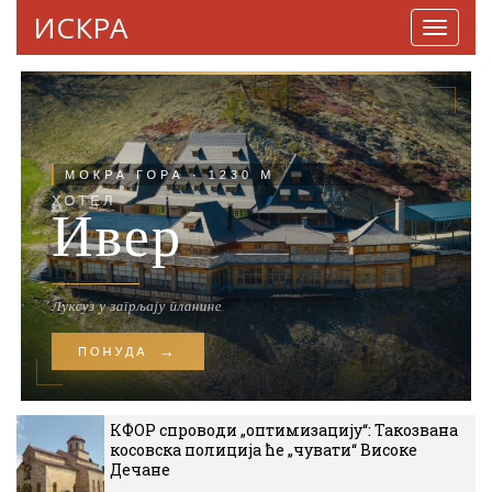
ИСКРА
Навига
КФОР спроводи „оптимизацију“: Такозвана
косовска полиција ће „чувати“ Високе
Дечане