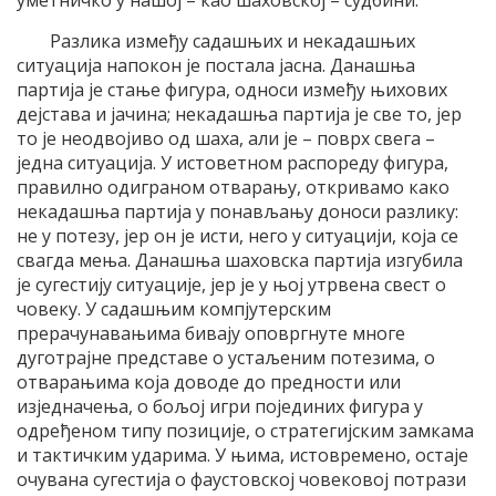
Разлика између садашњих и некадашњих
ситуација напокон је постала јасна. Данашња
партија је стање фигура, односи између њихових
дејстава и јачина; некадашња партија је све то, јер
то је неодвојиво од шаха, али је – поврх свега –
једна ситуација. У истоветном распореду фигура,
правилно одиграном отварању, откривамо како
некадашња партија у понављању доноси разлику:
не у потезу, јер он је исти, него у ситуацији, која се
свагда мења. Данашња шаховска партија изгубила
је сугестију ситуације, јер је у њој утрвена свест о
човеку. У садашњим компјутерским
прерачунавањима бивају оповргнуте многе
дуготрајне представе о устаљеним потезима, о
отварањима која доводе до предности или
изједначења, о бољој игри појединих фигура у
одређеном типу позиције, о стратегијским замкама
и тактичким ударима. У њима, истовремено, остаје
очувана сугестија о фаустовској човековој потрази