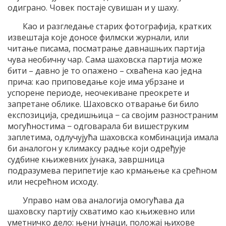
одиграно. Човек постаје сувишан и у шаху.
Као и разгледање старих фотографија, кратких
извештаја које доносе филмски журнали, или
читање писама, посматрање давнашњих партија
чува необичну чар. Сама шаховска партија може
бити – давно је то опажено – схваћена као једна
прича: као приповедање које има убрзане и
успорене периоде, неочекиване преокрете и
запретане облике. Шаховско отварање би било
експозиција, средишњица − са својим разностраним
могућностима − одговарала би вишеструким
заплетима, одлучујућа шаховска комбинација имала
би аналогон у климаксу радње који одређује
судбине књижевних јунака, завршница
подразумева перипетије као крмањење ка срећном
или несрећном исходу.
Управо нам ова аналогија омогућава да
шаховску партију схватимо као књижевно или
уметничко дело: њени јунаци, положај њихове