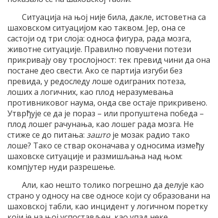
Ситуација на њој није била, дакле, истоветна са
шаховском ситуацијом као таквом. Јер, она се
састоји од три слоја: односа фигура, рада мозга,
животне ситуације. Правилно повучени потези
прикривају ову трослојност: тек превид чини да она
постане део свести. Ако се партија изгуби без
превида, у редоследу лоше одиграних потеза,
лоших а логичних, као плод неразумевања
противниковог наума, онда све остаје прикривено.
Утврђује се да је пораз – или пропуштена победа –
плод лошег рачунања, као лошег рада мозга. Не
стиже се до питања:
зашто
је мозак радио тако
лоше? Тако се ствар оконачава у односима између
шаховске ситуације и размишљања над њом:
компјутер нуди разрешење.
Али, као нешто толико погрешно да делује као
страно у односу на све односе који су образовани на
шаховској табли, као инцидент у логичном поретку
који је на њој успостављен, као упад неке