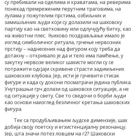
су пребивали на оделима и краватама, на реверима
понекад премреженим перутним траговима, на
лулама у пожутелим прстима, озбиљних и
замишљених људи који су долазили на шаховску
партију као на светковину или одлучујућу битку, као
на животни плес. Њихово поздрављање имало је
изглед симболичног ритуала, грчење нервозних
прстију – наднесених над фигуром коју треба да
дотакну – откривало је да и тело има памћење, у
закутку нервозе великог шахисте могли су се
потражити одсјаји скривене страсти задимљених
шаховских клубова. Јер, исти је грчевити стисак
фигуре и када су докони посматрачи једина публика.
Унутрашњи грч долази од шаховске ситуације, а не
од ситуације у свету. Све то сведочи о борби људи
као основи наизглед безличног кретања шаховских
фигура.
Тек са продубљивањем људске димензије, шах
добија своју поетску и егзистенцијалну резонанцу.
Јер, шта значи потез ловцем на г2? Шаховски