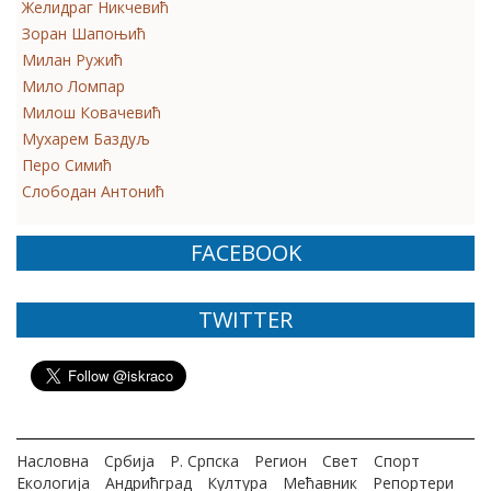
Желидраг Никчевић
Зоран Шапоњић
Милан Ружић
Мило Ломпар
Милош Ковачевић
Мухарем Баздуљ
Перо Симић
Слободан Антонић
FACEBOOK
TWITTER
Насловна
Србија
Р. Српска
Регион
Свет
Спорт
Екологија
Андрићград
Култура
Мећавник
Репортери