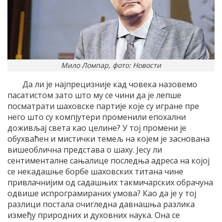
Мило Ломпар, фото: Новости
Да ли је најпрецизније кад човека назовемо
пасатистом зато што му се чини да је лепше
посматрати шаховске партије које су игране пре
него што су компјутери променили епохални
доживљај света као целине? У тој промени је
обухваћен и мистички темељ на којем је заснована
вишеоблична представа о шаху. Јесу ли
сентименталне сањалице последња адреса на којој
се некадашње борбе шаховских титана чине
привлачнијим од садашњих такмичарских обрачуна
одвише испрограмираних умова? Као да је у тој
разлици постала очигледна давнашња разлика
између природних и духовних наука. Она се