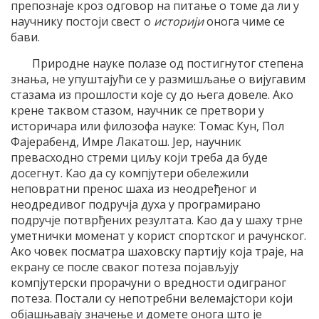
препознаје кроз одговор на питање о томе да ли у
научнику постоји свест о
историји
онога чиме се
бави.
Природне науке полазе од постигнутог степена
знања, не упуштајући се у размишљање о вијугавим
стазама из прошлости које су до њега довеле. Ако
крене таквом стазом, научник се претвори у
историчара или филозофа науке: Томас Кун, Пол
Фајерабенд, Имре Лакатош. Јер, научник
превасходно стреми циљу који треба да буде
досегнут. Као да су компјутери обележили
неповратни пренос шаха из неодређеног и
неодредивог подручја духа у програмирано
подручје потврђених резултата. Као да у шаху трне
уметнички моменат у корист спортског и рачунског.
Ако човек посматра шаховску партију која траје, на
екрану се после сваког потеза појављују
компјутерски прорачуни о вредности одиграног
потеза. Постали су непотребни велемајстори који
објашњавају значење и домете онога што је