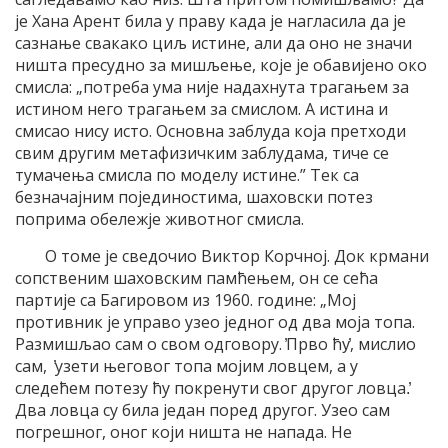
је Хана Арент била у праву када је нагласила да је
сазнање свакако циљ истине, али да оно не значи
ништа пресудно за мишљење, које је обавијено око
смисла: „потреба ума није надахнута трагањем за
истином него трагањем за смислом. А истина и
смисао нису исто. Основна заблуда која претходи
свим другим метафизичким заблудама, тиче се
тумачења смисла по моделу истине.” Тек са
безначајним појединостима, шаховски потез
поприма обележје животног смисла.
О томе је сведочио Виктор Корчној. Док крмани
сопственим шаховским памћењем, он се сећа
партије са Багировом из 1960. године: „Мој
противник је управо узео једног од два моја топа.
Размишљао сам о свом одговору. ̓Прво ћу̓, мислио
сам, ̓узети његовог топа мојим ловцем, а у
следећем потезу ћу покренути свог другог ловца.̓
Два ловца су била један поред другог. Узео сам
погрешног, оног који ништа не напада. Не