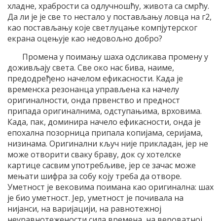
хладне, храбрости са одлучношћу, живота са смрћу.
Да ли је је све то нестало у постављању ловца на г2,
као постављању које светлуцање компјутерског
екрана оцењује као недовољно добро?
Промена у поимању шаха одсликава промену у
доживљају света. Све око нас бива, наиме,
предодређено начелом ефикасности. Када је
временска резонанца управљена ка начелу
оригиналности, онда првенство и предност
припада оригиналнима, одступањима, врховима.
Када, пак, доминира начело ефикасности, онда је
епохална позорница припала копијама, серијама,
низинама. Оригинални кључ није прикладан, јер не
може отворити сваку браву, док су хотелске
картице сасвим употребљиве, јер се зачас може
мењати шифра за собу коју треба да отворе.
Уметност је вековима поимана као оригинална: шах
је био уметност. Јер, уметност је почивала на
нијанси, на варијацији, на равнотежној
неуравнотежености сила времена, на вероватној