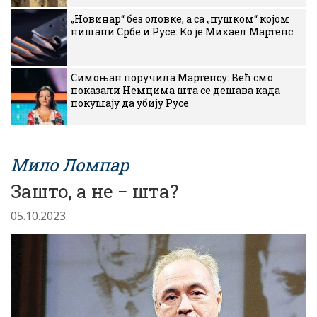
„Новинар“ без оловке, а са „пушком“ којом
нишани Србе и Русе: Ко је Михаел Мартенс
Симоњан поручила Мартенсу: Већ смо
показали Немцима шта се дешава када
покушају да убију Русе
Мило Ломпар
Зашто, а не − шта?
05.10.2023.