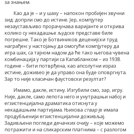
за знањем.
Као да је – и у шаху – напокон пробијен звучни
зид: допрли смо до истине. Јер, компјутер
незаустављиво прорачунава варијанте и открива
колико су некадашње људске представе биле
погрешне. Тако је Ботвиников деценијски труд
награђен: у настојању да омогући компјутеру да
игра шах, са тајном надом да ће тако његова чувена
комбинација у партији са Капабланком – из 1938.
године – бити потврђена, као апсолутни израз
истине, доживео је да управо она буде оповргнута.
Зар то није класичан фаустовски резултат?
Имамо, дакле, истину. Изгубили смо, зар, игру.
Није, дакле, само лепота него и унутрашњи набој и
егзистенцијална драматика отиснута у
некадашњим партијама. Њихова
ствар
је имала
продубљенији егзистенцијални доживљај.
Задивљени погледи дечачких очију – које можемо
потражити и на сликарским платнима – с разлогом