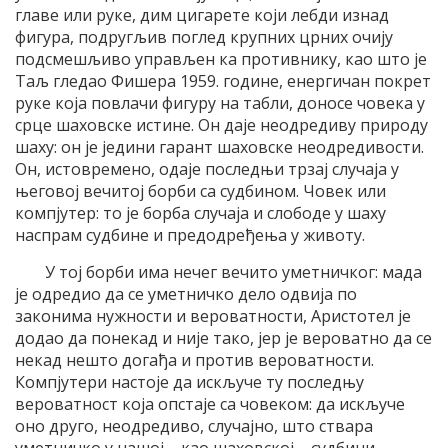
главе или руке, дим цигарете који лебди изнад
фигура, подругљив поглед крупних црних очију
подсмешљиво управљен ка противнику, као што је
Таљ гледао Фишера 1959. године, енергичан покрет
руке која повлачи фигуру на табли, доносе човека у
срце шаховске истине. Он даје неодредиву природу
шаху: он је једини гарант шаховске неодредивости.
Он, истовремено, одаје последњи трзај случаја у
његовој вечитој борби са судбином. Човек или
компјутер: то је борба случаја и слободе у шаху
наспрам судбине и предодређења у животу.
У тој борби има нечег вечито уметничког: мада
је одредио да се уметничко дело одвија по
законима нужности и вероватности, Аристотел је
додао да понекад и није тако, јер је вероватно да се
некад нешто догађа и против вероватности.
Компјутери настоје да искључе ту последњу
вероватност која опстаје са човеком: да искључе
оно друго, неодредиво, случајно, што ствара
уметничко у нашој – као шаховској – судбини.