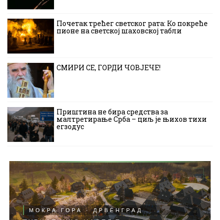
Почетак трећег светског рата: Ко покреће
пионе на светској шаховској табли
СМИРИ СЕ, ГОРДИ ЧОВЈЕЧЕ!
Приштина не бира средства за
малтретирање Срба – циљ је њихов тихи
егзодус