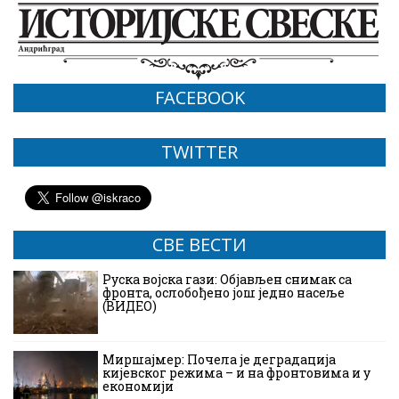
FACEBOOK
TWITTER
СВЕ ВЕСТИ
Руска војска гази: Објављен снимак са
фронта, ослобођено још једно насеље
(ВИДЕО)
Миршајмер: Почела је деградација
кијевског режима – и на фронтовима и у
економији