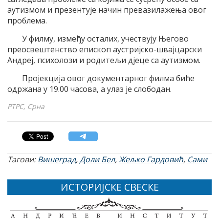
аутизмом и презентује начин превазилажења овог
проблема.
У филму, између осталих, учествују Његово
преосвештенство епископ аустријско-швајцарски
Андреј, психолози и родитељи дјеце са аутизмом.
Пројекција овог документарног филма биће
одржана у 19.00 часова, а улаз је слободан.
РТРС, Срна
Тагови:
Вишеград
,
Доли Бел
,
Жељко Гардовић
,
Сами
ИСТОРИЈСКЕ СВЕСКЕ