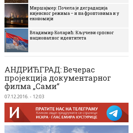
Миршајмер: Почела је деградација
кијевског режима – и на фронтовима и у
економији
Владимир Коларић: Кључеви српског
националног идентитета
АНДРИЋГРАД: Вечерас
пројекција документарног
филма „Сами“
07.12.2016. - 12:03