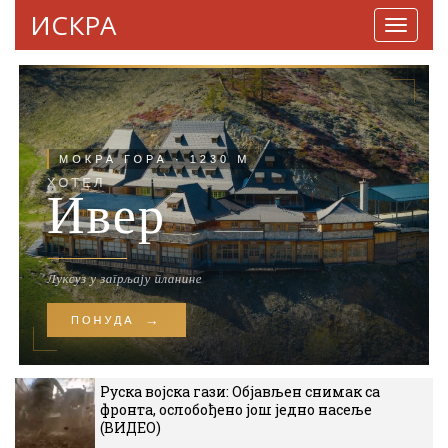
ИСКРА
Навига
Руска војска гази: Објављен снимак са
фронта, ослобођено још једно насеље
(ВИДЕО)