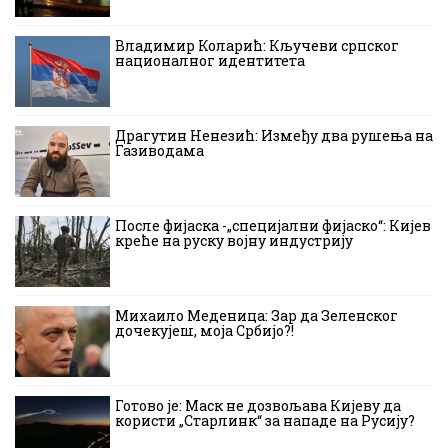
Владимир Коларић: Кључеви српског
националног идентитета
Драгутин Ненезић: Између два рушења на
Газиводама
После фијаска -„специјални фијаско“: Кијев
креће на руску војну индустрију
Михаило Меденица: Зар да Зеленског
дочекујеш, моја Србијо?!
Готово је: Маск не дозвољава Кијеву да
користи „Старлинк“ за нападе на Русију?