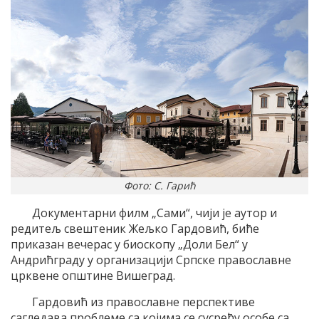
Фото: С. Гарић
Документарни филм „Сами“, чији је аутор и
редитељ свештеник Жељко Гардовић, биће
приказан вечерас у биоскопу „Доли Бел“ у
Андрићграду у организацији Српске православне
црквене општине Вишеград.
Гардовић из православне перспективе
сагледава проблеме са којима се сусрећу особе са