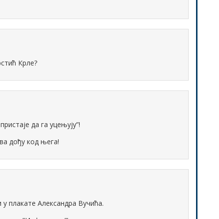
рстић Крле?
пристаје да га уцењују”!
ва дођу код њега!
 у плакате Александра Вучића.