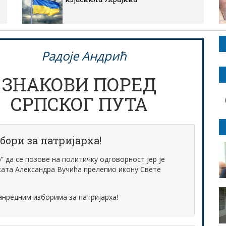
Радоје Андрић
ЗНАКОВИ ПОРЕД
СРПСКОГ ПУТА
бори за патријарха!
” да се позове на политичку одговорност јер је
ката Александра Вучића прелепио икону Свете
ванредним изборима за патријарха!