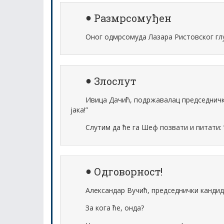
Размрсомуђен
Оног одмрсомуда Лазара Ристовског глу
Злослут
Ивица Дачић, подржавалац председничко
јака!”
Слутим да ће га Шеф позвати и питати: ”
Одговорност!
Александар Вучић, председнички кандида
За кога ће, онда?