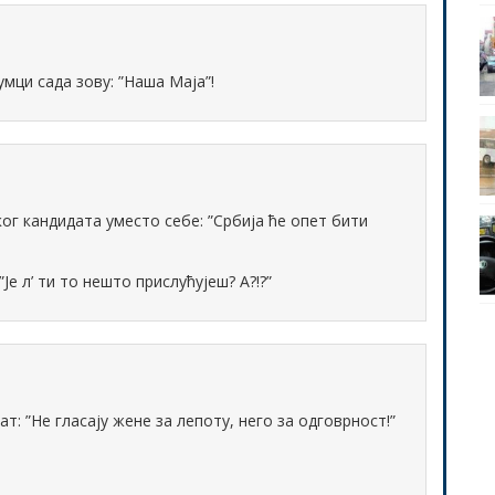
мци сада зову: ”Наша Маја”!
г кандидата уместо себе: ”Србија ће опет бити
Је л’ ти то нешто прислућујеш? А?!?”
т: ”Не гласају жене за лепоту, него за одговрност!”