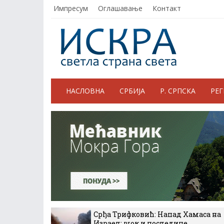
Импресум
Оглашавање
Контакт
НАСЛОВНА
СРБИЈА
Р. СРПСКА
РЕ
Срђа Трифковић: Напад Хамаса на
Израел: шок и последице