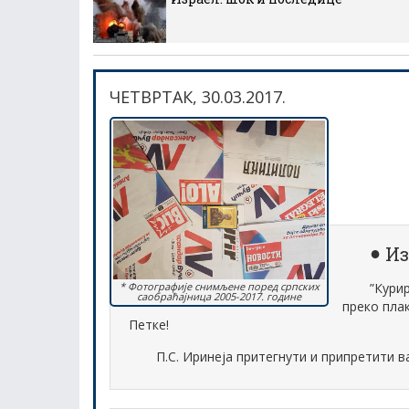
ЧЕТВРТАК, 30.03.2017.
Из
”Курир
* Фотографије снимљене поред српских
саобраћајница 2005-2017. године
преко пла
Петке!
П.С. Иринеја притегнути и припретити 