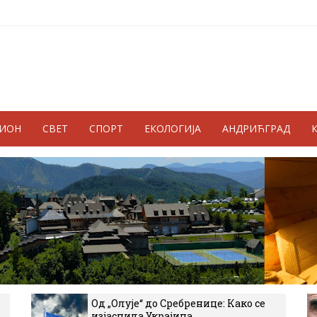
ГИОН
СВЕТ
СПОРТ
ЕКОЛОГИЈА
АНДРИЋГРАД
Од „Олује“ до Сребренице: Како се
изјаснила Украјина