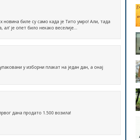
 новина биле су само када је Тито умро! Али, тада
, ал’ је опет било некако веселије…
упаковани у изборни плакат на један дан, а онај
рвог дана продато 1.500 возила!