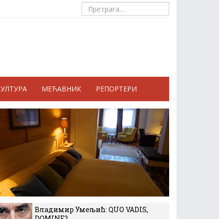
КУЛТУРА
МЕЋАВНИК
РЕПОРТЕРИ
Владимир Умељић: QUO VADIS,
DOMINE?