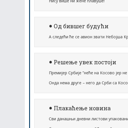
Нису више ни жене плавуше!
Од бившег будући
А следећи ће се авион звати Небојша К
Решење увек постоји
Премијер Србије ”неће на Косово јер не 
Онда нема друге – него да Срби са Косо
Плакаћење новина
Сви данашњи дневни листови упаковани