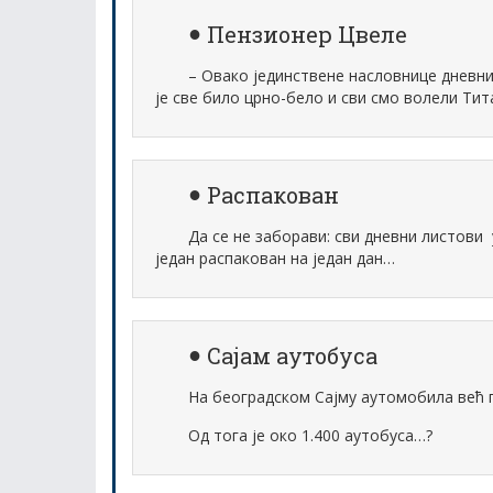
Пензионер Цвеле
– Овако јединствене насловнице дневних
је све било црно-бело и сви смо волели Тита
Распакован
Да се не заборави: сви дневни листови 
један распакован на један дан…
Сајам аутобуса
На београдском Сајму аутомобила већ п
Од тога је око 1.400 аутобуса…?