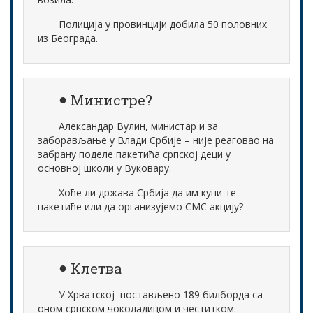
Полиција у провинцији добила 50 половних
из Београда.
Министре?
Александар Вулин, министар и за
заборављање у Влади Србије – није реаговао на
забрану поделе пакетића српској деци у
основној школи у Вуковару.
Хоће ли држава Србија да им купи те
пакетиће или да организујемо СМС акцију?
Клетва
У Хрватској постављено 189 билборда са
оном српском чоколадицом и честитком: