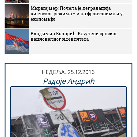
Миршајмер: Почела је деградација
кијевског режима – и на фронтовима и у
економији
Владимир Коларић: Кључеви српског
националног идентитета
НЕДЕЉА, 25.12.2016.
Радоје Андрић