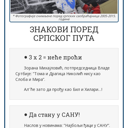
* Фотографије снимљене поред српских саобраћајница 2005-2015.
године
ЗНАКОВИ ПОРЕД
СРПСКОГ ПУТА
3 х 2 = неће проћи
Зорана Михајловић, потпредседница Владе
Сртбије: ”Тома и Драгица Николић нису као
Слоба и Мира”.
Ал’ ће зато да прођу као Бил и Хилари…!
Да стану у САНУ!
Наслов у новинама: ”Најбољи ђаци у САНУ”.