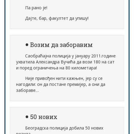
Па рано је!
Дајте, бар, факултет да упишу!
Возим да заборавим
Саобраћајна полиција у јануару 2011.године
ухватила Александра Вучића да вози 180 на сат
и поред ограничења на 80 километара!
Није привођен нити кажњен, јер су се
нагодили: он да постане премијер, а они да
забораве…
50 нових
Београдска полиција добила 50 нових
возила.