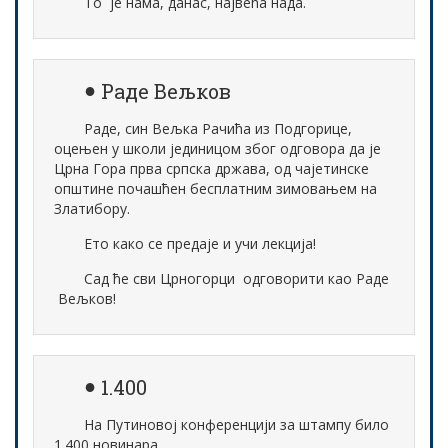
То је нама, данас, највећа нада.
Раде Вељков
Раде, син Вељка Рачића из Подгорице,
оцењен у школи јединицом због одговора да је
Црна Гора прва српска држава, од чајетинске
општине почашћен бесплатним зимовањем на
Златибору.
Ето како се предаје и учи лекција!
Сад ће сви Црногорци одговорити као Раде
Вељков!
1.400
На Путиновој конференцији за штампу било
1.400 новинара.