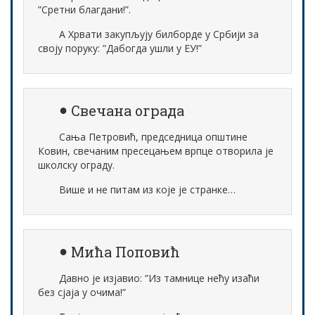
”Сретни благдани!”.
А Хрвати закупљују билборде у Србији за
своју поруку: ”Дабогда ушли у ЕУ!”
Свечана ограда
Сања Петровић, председница општине
Ковин, свечаним пресецањем врпце отворила је
школску ограду.
Више и не питам из које је странке…
Мића Поповић
Давно је изјавио: ”Из тамнице нећу изаћи
без сјаја у очима!”