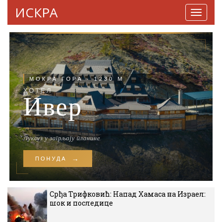
ИСКРА
Навига
Срђа Трифковић: Напад Хамаса на Израел:
шок и последице