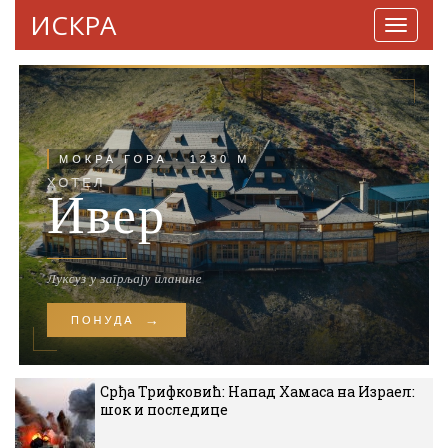
ИСКРА
Навига
Срђа Трифковић: Напад Хамаса на Израел:
шок и последице