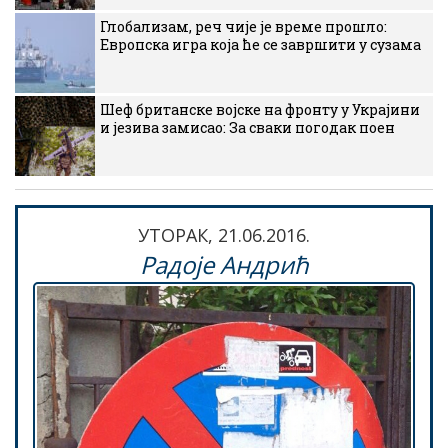
Глобализам, реч чије је време прошло:
Европска игра која ће се завршити у сузама
Шеф британске војске на фронту у Украјини
и језива замисао: За сваки погодак поен
УТОРАК, 21.06.2016.
Радоје Андрић