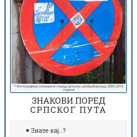
* Фотографије снимљене поред српских саобраћајница 2005-2015.
године
ЗНАКОВИ ПОРЕД
СРПСКОГ ПУТА
Знате кај…?