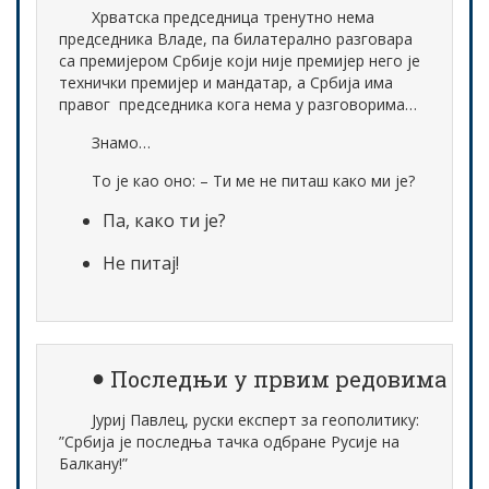
Хрватска председница тренутно нема
председника Владе, па билатерално разговара
са премијером Србије који није премијер него је
технички премијер и мандатар, а Србија има
правог председника кога нема у разговорима…
Знамо…
То је као оно: – Ти ме не питаш како ми је?
Па, како ти је?
Не питај!
Последњи у првим редовима
Јуриј Павлец, руски експерт за геополитику:
”Србија је последња тачка одбране Русије на
Балкану!”