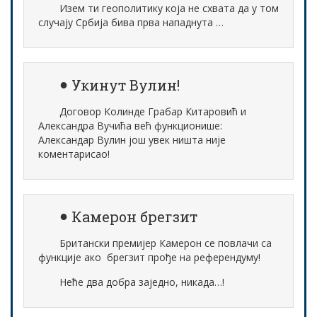
Изем ти геополитику која не схвата да у том
случају Србија бива прва нападнута …
Укинут Вулин!
Договор Колинде Грабар Китаровић и
Александра Вучића већ функционише:
Александар Вулин још увек ништа није
коментарисао!
Камерон брегзит
Британски премијер Камерон се повлачи са
функције ако брегзит прође на референдуму!
Неће два добра заједно, никада…!