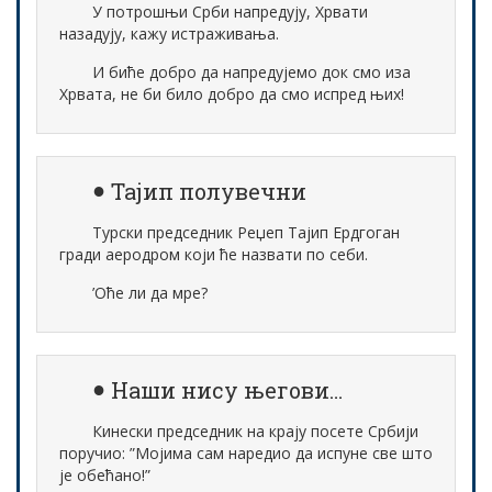
У потрошњи Срби напредују, Хрвати
назадују, кажу истраживања.
И биће добро да напредујемо док смо иза
Хрвата, не би било добро да смо испред њих!
Тајип полувечни
Турски председник Реџеп Тајип Ердгоган
гради аеродром који ће назвати по себи.
’Оће ли да мре?
Наши нису његови…
Кинески председник на крају посете Србији
поручио: ”Мојима сам наредио да испуне све што
је обећано!”