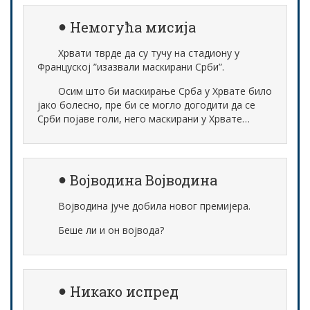
Немогућа мисија
Хрвати тврде да су тучу на стадиону у
Француској ”изазвали маскирани Срби”.
Осим што би маскирање Срба у Хрвате било
јако болесно, пре би се могло догодити да се
Срби појаве голи, него маскирани у Хрвате…
Војводина Војводина
Војводина јуче добила новог премијера.
Беше ли и он војвода?
Никако испред