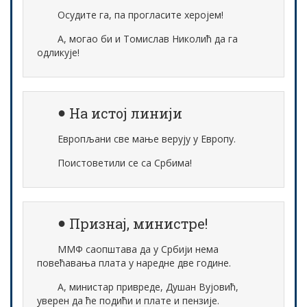
Осудите га, па прогласите херојем!
А, могао би и Томислав Николић да га
одликује!
На истој линији
Европљани све мање верују у Европу.
Поистоветили се са Србима!
Признај, министре!
ММФ саопштава да у Србији нема
повећавања плата у наредне две године.
А, министар привреде, Душан Вујовић,
уверен да ће подићи и плате и пензије.