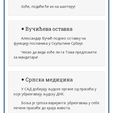
Хоће, подићи ће их на шалтеру!
Вучићева оставка
Александар Вучић поднео оставку на
функцију посланика у Скупштини Србије.
Чекао да види хоће ли га Тома предложити
за мандатара!
Српска медицина
У САД добијају људске органе од прасића у
које убризгавају људску ДНК.
Боља је српска варијанта: убризгаваш у себе
печене прасиће до краја живота.