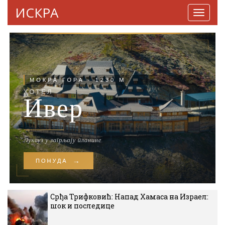
ИСКРА
Навига
Срђа Трифковић: Напад Хамаса на Израел:
шок и последице