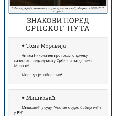
* Фотографије снимљене поред српских саобраћајница 2005-2015.
године
ЗНАКОВИ ПОРЕД
СРПСКОГ ПУТА
Тома Моравија
Читам Николићев протокол о дочеку
кинеског председника у Србији и нигде нема
Мораве!
Мора да је заборавио!
Мишковић
Мишковић у суду: ”Ако ме осуде, Србија неће
у ЕУ!”