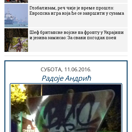
Глобализам, реч чије је време прошло:
Европска игра која ће се завршити у сузама
Шеф британске војске на фронту у Украјини
и језива замисао: За сваки погодак поен
СУБОТА, 11.06.2016.
Радоје Андрић