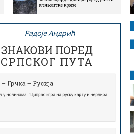
климатске кризе
Радоје Андрић
ЗНАКОВИ ПОРЕД
СРПСКОГ ПУТА
 – Грчка – Русија
в у новинама: ”Ципрас игра на руску карту и нервира