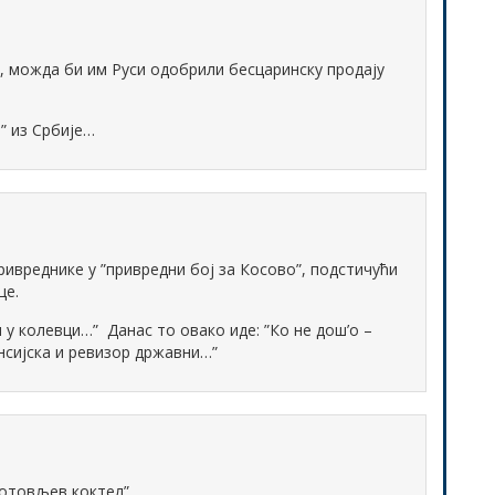
, можда би им Руси одобрили бесцаринску продају
” из Србије…
ривреднике у ”привредни бој за Косово”, подстичући
це.
и у колевци…” Данас то овако иде: ”Ко не дош’о –
нсијска и ревизор државни…”
отовљев коктел”.