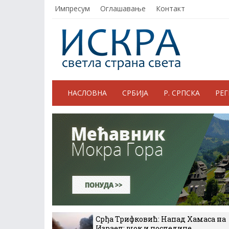
Импресум
Оглашавање
Контакт
НАСЛОВНА
СРБИЈА
Р. СРПСКА
РЕ
Срђа Трифковић: Напад Хамаса на
Израел: шок и последице