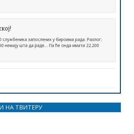
кој!
 службеника запослених у бироима рада. Разлог:
400 немају шта да раде… Па ће онда имати 22.200
И НА ТВИТЕРУ