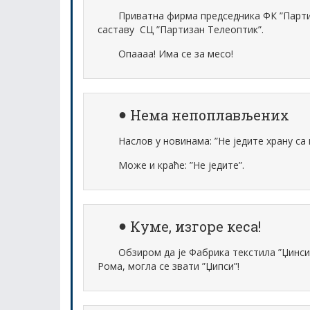
Приватна фирма председника ФК ”Парти
саставу СЦ ”Партизан Телеоптик”.
Опаааа! Има се за месо!
Нема непоплављених
Наслов у новинама: ”Не једите храну с
Може и краће: ”Не једите”.
Куме, изгоре кеса!
Обзиром да је Фабрика текстила ”Џинси
Рома, могла се звати ”Џипси”!