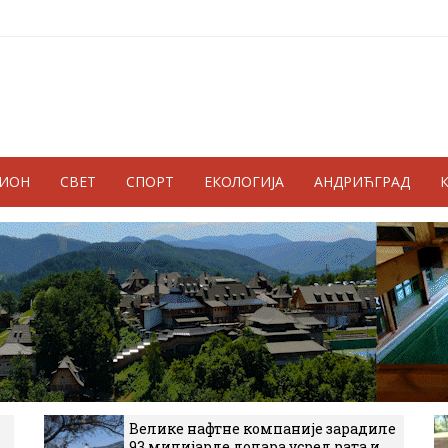
ГИОН
СВЕТ
СПОРТ
ЕКОЛОГИЈА
АНДРИЋГРАД
Велике нафтне компаније зарадиле
93 милијарде долара усред рата и