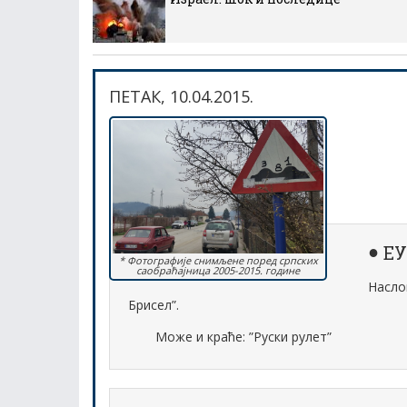
ПЕТАК, 10.04.2015.
ЕУ
* Фотографије снимљене поред српских
саобраћајница 2005-2015. године
Насло
Брисел”.
Може и краће: ”Руски рулет”