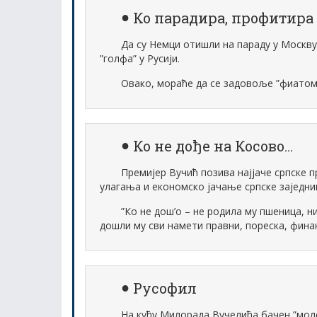
Ко парадира, профитира
Да су Немци отишли на параду у Москву
”голфа” у Русији.
Овако, мораће да се задовоље ”фиатом
Ко не дође на Косово…
Премијер Вучић позива најјаче српске п
улагања и економско јачање српске заједни
”Ко не дош’о – не родила му пшеница, н
дошли му сви намети правни, пореска, фина
Русофил
На кућу Милорада Вучелића бачен ”мол