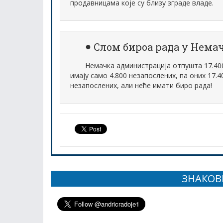
продавницама које су близу зграде владе.
Слом бироа рада у Немач
Немачка администрација отпушта 17.400
имају само 4.800 незапослених, па оних 17.
незапослених, али неће имати биро рада!
ЗНАКОВ