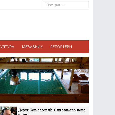
КУЛТУРА
МЕЋАВНИК
РЕПОРТЕРИ
Дејан Баљошевић: Синовљево ново
одело