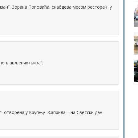
зан”, Зорана Поповића, снабдева месом ресторан у
а поплављених њива”.
” отворена у Крупњу 8.априла – на Светски дан