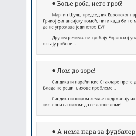
Боље роба, него гроб!
Мартин Шулц, председник Европског пар
Грчкој финансијску помоћ, нити када би то 
да не угрожава јединство ЕУ!”
Другим речима: не требају Европској униј
остају робови…
Лом до зоре!
Синдикати параћинске Стакларе прете д
Влада не реши њихове проблеме…
Синдикати широм земље подржавају их
цистерни са пивом: да се лакше ломи!
А нема пара за фудбалер