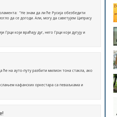
ламента: ”Не знам да ли ће Русија обезбедити
могло да се догоди. Али, могу да саветујем Ципрасу
и Грци који враћају дуг, него Грци који дугују и
а ће на ауто-путу разбити милион тона стакла, ако
 слањем кафанских оркестара са певаљкама и
е!