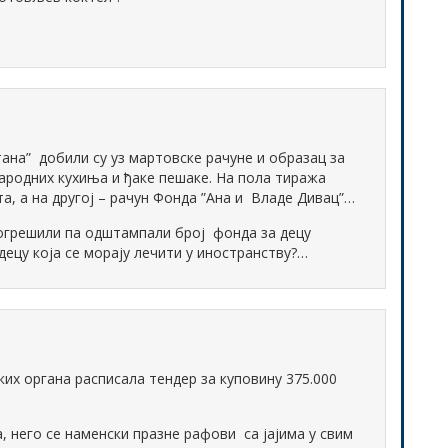
ана” добили су уз мартовске рачуне и образац за
народних кухиња и ђаке пешаке. На пола тиража
а, а на другој – рачун Фонда ”Ана и Владе Дивац”…
погрешили па одштампали број фонда за децу
децу која се морају лечити у иностранству?…
ких органа расписала тендер за куповину 375.000
а, него се наменски празне рафови са јајима у свим