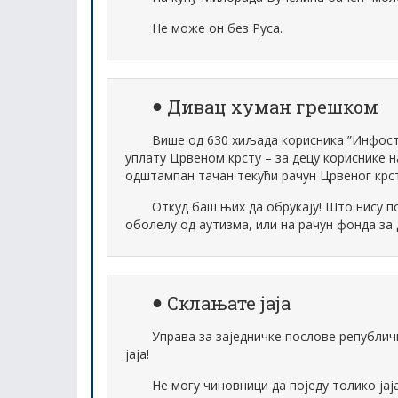
Не може он без Руса.
Дивац хуман грешком
Више од 630 хиљада корисника ”Инфост
уплату Црвеном крсту – за децу кориснике 
одштампан тачан текући рачун Црвеног крст
Откуд баш њих да обрукају! Што нису 
оболелу од аутизма, или на рачун фонда за 
Склањате јаја
Управа за заједничке послове републич
јаја!
Не могу чиновници да поједу толико јај