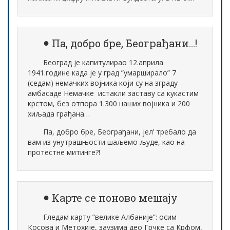
Па, добро бре, Београђани…!
Београд је капитулирао 12.априла
1941.године када је у град ”умарширало” 7
(седам) немачких војника који су на зграду
амбасаде Немачке истакли заставу са кукастим
крстом, без отпора 1.300 наших војника и 200
хиљада грађана…
Па, добро бре, Београђани, јел’ требало да
вам из унутрашњости шаљемо људе, као на
протестне митинге?!
Карте се поново мешају
Гледам карту ”велике Албаније”: осим
Косова и Метохије, заузима део Грчке са Крфом,