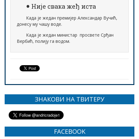
Није свака жеђ иста
Када је жедан премијер Александар Вучић,
донесу му чашу воде.
Када је жедан министар просвете Срђан
Вербић, полију га водом.
ЗНАКОВИ НА ТВИТЕРУ
FACEBOOK