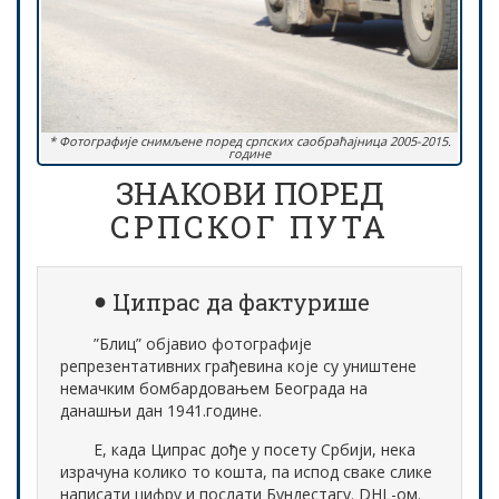
* Фотографије снимљене поред српских саобраћајница 2005-2015.
године
ЗНАКОВИ ПОРЕД
СРПСКОГ ПУТА
Ципрас да фактурише
”Блиц” објавио фотографије
репрезентативних грађевина које су уништене
немачким бомбардовањем Београда на
данашњи дан 1941.године.
Е, када Ципрас дође у посету Србији, нека
израчуна колико то кошта, па испод сваке слике
написати цифру и послати Бундестагу. DHL-ом.