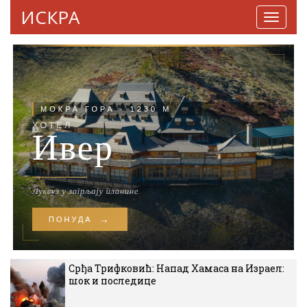
ИСКРА
Навига
Срђа Трифковић: Напад Хамаса на Израел:
шок и последице