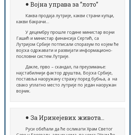
Војна управа за ”лото”
Каква продаја лутрије, какви страни купци,
какви бакрачи…
У децембру прошле године министар војни
Гашић и министар финансија Сертић, са
Лутријом Србије потписали споразум по којем ће
војска одржавати и развијати информационо-
пословни систем Лутрије.
Дакле, прво – скандал, па преузимање:
најстабилнији фактор друштва, Војска Србије,
поставља наоружану стражу поред бубња, а на
свако уплатно место лутрије по један наоружан
војник.
За Иринејевих живота…
Руси обећали да ће осликати Храм Светог
Саве у Београду, али их нема, па нема: ”Храм ће,