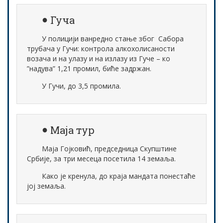
Гуча
У полицији ванредно стање због Сабора
трубача у Гучи: контрола алкохолисаности
возача и на улазу и на излазу из Гуче – ко
”надува” 1,21 промил, биће задржан.
У Гучи, до 3,5 промила.
Маја тур
Маја Гојковић, председница Скупштине
Србије, за три месеца посетила 14 земаља.
Како је кренула, до краја мандата понестаће
јој земаља.