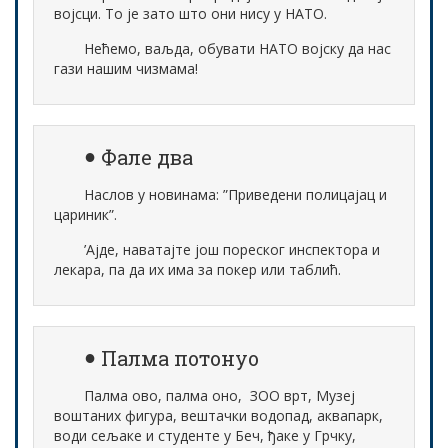
војсци. То је зато што они нису у НАТО.
Нећемо, ваљда, обувати НАТО војску да нас
гази нашим чизмама!
Фале два
Наслов у новинама: ”Приведени полицајац и
цариник”.
’Ајде, наватајте још пореског инспектора и
лекара, па да их има за покер или таблић.
Палма потонуо
Палма ово, палма оно, ЗОО врт, Музеј
воштаних фигура, вештачки водопад, аквапарк,
води сељаке и студенте у Беч, ђаке у Грчку,