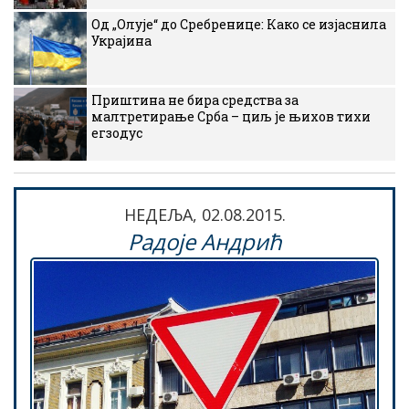
Од „Олује“ до Сребренице: Како се изјаснила
Украјина
Приштина не бира средства за
малтретирање Срба – циљ је њихов тихи
егзодус
НЕДЕЉА, 02.08.2015.
Радоје Андрић