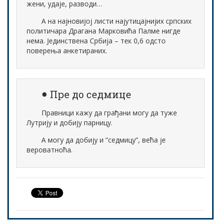
жени, удаје, разводи…
А на најновијој листи најутицајнијих српских
политичара Драгана Марковића Палме нигде
нема. Јединствена Србија – тек 0,6 одсто
поверења анкетираних.
Пре до седмице
Правници кажу да грађани могу да туже
Лутрију и добију парницу.
А могу да добију и ”седмицу”, већа је
вероватноћа.