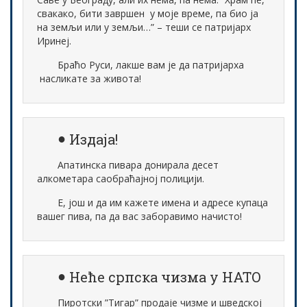
свакако, бити завршен у моје време, па био ја
на земљи или у земљи…” – теши се патријарх
Иринеј.
Браћо Руси, лакше вам је да патријарха
насликате за живота!
Издаја!
Апатинска пивара донирала десет
алкометара саобраћајној полицији.
Е, још и да им кажете имена и адресе купаца
вашег пива, па да вас заборавимо начисто!
Неће српска чизма у НАТО
Пиротски ”Тигар” продаје чизме и шведској