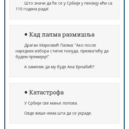
Што значи да ће се у Србији у пензију ићи са
110 година рада!
Кад палма размишља
Драган Марковић Палма: ”Ако после
наредних избора стигне понуда, прихватићу да
будем премијер!”
А заменик да му буде Ана Брнабић?
Катастрофа
У Србији све мање лопова.
Овде више нема шта да се украде.