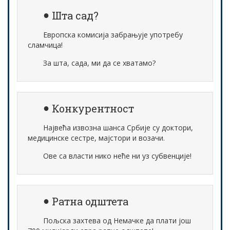
Шта сад?
Европска комисија забрањује употребу
сламчица!
За шта, сада, ми да се хватамо?
Конкурентност
Највећа извозна шанса Србије су доктори,
медицинске сестре, мајстори и возачи.
Ове са власти нико неће ни уз субвенције!
Ратна одштета
Пољска захтева од Немачке да плати још