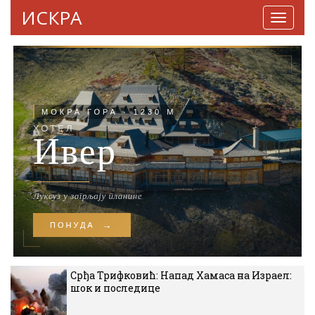
ИСКРА
Навига
Срђа Трифковић: Напад Хамаса на Израел:
шок и последице