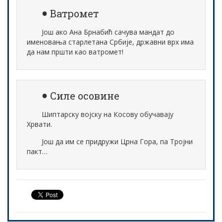
Ватромет
Још ако Ана Брнабић сачува мандат до
именовања старлетана Србије, државни врх има
да нам пршти као ватромет!
Силе осовине
Шиптарску војску на Косову обучавају
Хрвати.
Још да им се придружи Црна Гора, па Тројни
пакт…