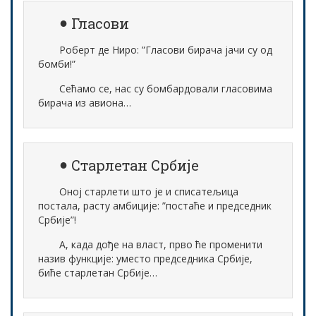
Гласови
Роберт де Ниро: ”Гласови бирача јачи су од
бомби!”
Сећамо се, нас су бомбардовали гласовима
бирача из авиона…
Старлетан Србије
Оној старлети што је и списатељица
постала, расту амбиције: ”постаће и председник
Србије”!
А, када дође на власт, прво ће променити
назив функције: уместо председника Србије,
биће старлетан Србије…