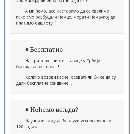
700 милијарди евра ратне одштете!
А ми ћемо, ако наставимо да се хвалимо
како смо разбуцали Немце, морати Немачкој да
платимо одштету..?
Бесплатно
На три железничке станице у Србији –
басплатан интернет!
Колико возови касне, осевапили би се да су
дали бесплатне сендвиче…
Нећемо ваљда?
Научници кажу да ће људи ускоро живети
120 година.