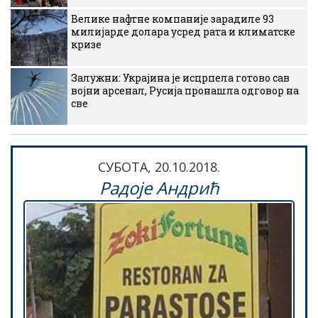
Велике нафтне компаније зарадиле 93
милијарде долара усред рата и климатске
кризе
Залужни: Украјина је исцрпела готово сав
војни арсенал, Русија пронашла одговор на
све
СУБОТА, 20.10.2018.
Радоје Андрић