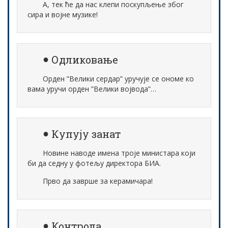
А, тек ће да нас клепи поскупљење због
сира и војне музике!
Одликовање
Орден ”Велики сердар” уручује се ономе ко
вама уручи орден ”Велики војвода”…
Купују занат
Новине наводе имена троје министара који
би да седну у фотељу директора БИА.
Прво да заврше за керамичара!
Контрола