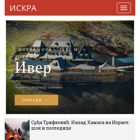
ИСКРА
Навига
Срђа Трифковић: Напад Хамаса на Израел:
шок и последице