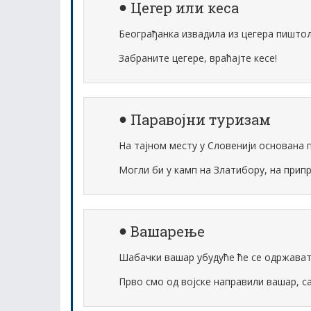
Цегер или кеса
Београђанка извадила из цегера пишто
Забраните цегере, враћајте кесе!
Паравојни туризам
На тајном месту у Словенији основана 
Могли би у камп на Златибору, на при
Вашарење
Шабачки вашар убудуће ће се одржавати
Прво смо од војске направили вашар, с