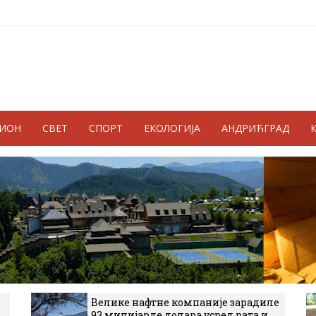
ГИОН
СВЕТ
СПОРТ
ЕКОЛОГИЈА
АНДРИЋГРАД
Велике нафтне компаније зарадиле
93 милијарде долара усред рата и