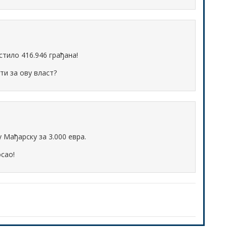
устило 416.946 грађана!
ати за ову власт?
 Мађарску за 3.000 евра.
сао!