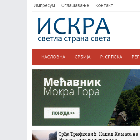
Импресум
Оглашавање
Контакт
НАСЛОВНА
СРБИЈА
Р. СРПСКА
РЕ
Срђа Трифковић: Напад Хамаса на
Израел: шок и последице