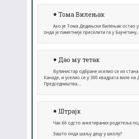
Тома Вилењак
Ако је Тома Дедињски Вилењак остао у 
онда је паметније преселити га у Бајчетину
Дао му тетак
Вулинистар одбране иселио се из стана 
Канаде, и уселио се у 300 квадрата виле на 
Председништва…
Штрајк
Чак 66 одсто анкетираних родитеља под
Зашто онда шаљу децу у школу?