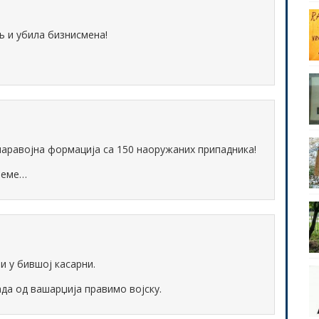
љ и убила бизнисмена!
паравојна формација са 150 наоружаних припадника!
преме…
 у бившој касарни.
ада од вашарџија правимо војску.