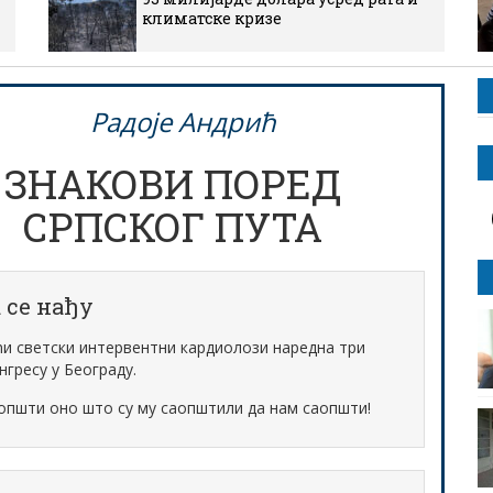
климатске кризе
Радоје Андрић
ЗНАКОВИ ПОРЕД
СРПСКОГ ПУТА
 се нађу
ћи светски интервентни кардиолози наредна три
нгресу у Београду.
аопшти оно што су му саопштили да нам саопшти!