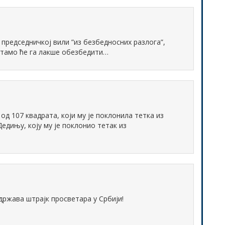
председничкој вили ”из безбедносних разлога”,
, тамо ће га лакше обезбедити…
од 107 квадрата, који му је поклонила тетка из
Дедињу, коју му је поклонио тетак из
ржава штрајк просветара у Србији!