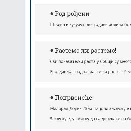
Род рођени
Шљива и кукуруз ове године родили бо
Растемо ли растемо!
Сви показатељи раста у Србији су много
Ево: дивља градња расте ли расте – 5 
Поцрвенеће
Милорад Додик: ”Зар Пацоли заслужује ц
Заслужује, у смислу да га дочекате на б