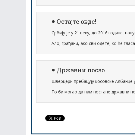
Остајте овде!
Србију је у 21.веку, до 2016.године, нап
Ало, грађани, ако сви одете, ко ће глас
Државни посао
Шверцери пребацују косовске Албанце у
То би могао да нам постане државни по