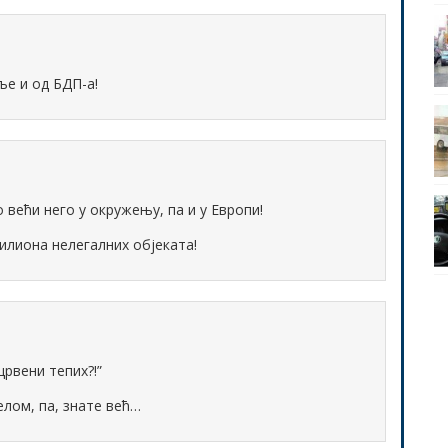
ље и од БДП-а!
 већи него у окружењу, па и у Европи!
милиона нелегалних објеката!
рвени тепих?!”
елом, па, знате већ…